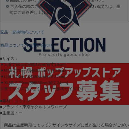
商品の入荷やご注文を確定するものではありません。
再入荷の際のご提供価格が、当HPの価格と変わる場合は、事
前にご連絡差し上げます。
返品・交換特約について
商品についてのお問い合わせ
■サイズ：
▼S[着丈66cm/身幅49cm/袖丈19cm]
▼M[着丈70cm/身幅52cm/袖丈20cm]
▼L[着丈74cm/身幅55cm/袖丈22cm]
▼XL[着丈78cm/身幅58cm/袖丈24cm]
※実寸サイズではなくメーカー参考サイズです。
■素材：コットン
■ブランド：東京ヤクルトスワローズ
■生産国：ー
・商品は生産時期によってデザインやサイズに差が生じる場合がござい