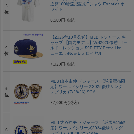
通算100勝達成記念Tシャツ Fanatics ホ
3
ワイト
位
6,500円
(税込)
【2026年10月発送】MLB ドジャース キ
ャップ 【国内モデル】WS2025優勝 ゴー
4
ルドコレクション 59FIFTY Fitted Hat ニ
ューエラ/New Era ロイヤル
位
7,920円
(税込)
MLB 山本由伸 ドジャース 【球場配布限
定】ワールドシリーズ2025優勝リング
5
レプリカ (7/28/26) SGA
位
77,000円
(税込)
MLB 大谷翔平 ドジャース 【球場配布限
定】ワールドシリーズ2024優勝リング
6
レプリカ (08/06/25) SGA