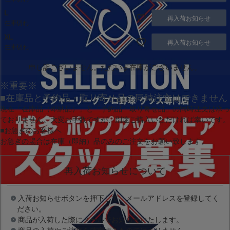
L
再入荷お知らせ
在庫切れ
XL
再入荷お知らせ
在庫切れ
申し訳ございません。ただいま在庫がございません。
※重要※
■在庫品と予約品・取り寄せ品の同時注文はできません
現在
「在庫品（即納品）」
と
「予約品・取り寄せ品」
の同時注文は承っ
ておりません。大変お手数ですが、別途ご購入いただければ幸いです。
■お急ぎのお客様へ
お急ぎの場合は
在庫（即納）品
のみのご注文をお願い致します。
再入荷お知らせについて
入荷お知らせボタンを押下して、メールアドレスを登録してく
ださい。
商品が入荷した際にメールでお知らせいたします。