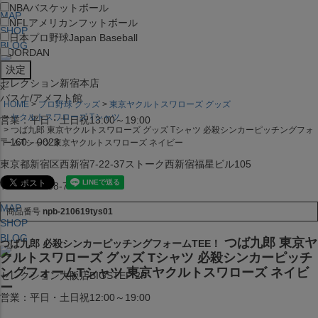
NBA
バスケットボール
MAP
NFL
アメリカンフットボール
SHOP
日本プロ野球
Japan Baseball
BLOG
JORDAN
セレクション新宿本店
x
バスケ/アメフト館
HOME
プロ野球 グッズ
東京ヤクルトスワローズ グッズ
ヤクルトスワローズ Tシャツ
営業：平日・土日祝13:00～19:00
つば九郎 東京ヤクルトスワローズ グッズ Tシャツ 必殺シンカーピッチングフォ
〒160－0023
ームTシャツ 東京ヤクルトスワローズ ネイビー
東京都新宿区西新宿7-22-37ストーク西新宿福星ビル105
TEL:03-5338-7231
MAP
商品番号
npb-210619tys01
SHOP
BLOG
つば九郎 東京ヤ
つば九郎 必殺シンカーピッチングフォームTEE！
クルトスワローズ グッズ Tシャツ 必殺シンカーピッチ
ングフォームTシャツ 東京ヤクルトスワローズ ネイビ
セレクション大阪店BIGSTEP 2F
ー
営業：平日・土日祝12:00～19:00