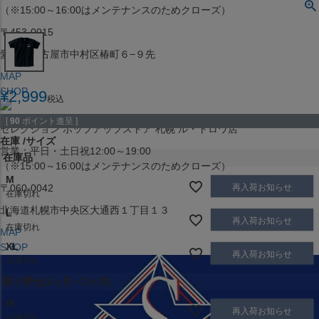
（※15:00～16:00はメンテナンスのためクローズ）
〒453-0015
愛知県名古屋市中村区椿町６−９先
MAP
SHOP
¥
2,999
税込
[
90
ポイント進呈 ]
セレクション ポップアップストア 札幌 ル・トロワ店
在庫
サイズ
営業：平日・土日祝12:00～19:00
在庫品
（※15:00～16:00はメンテナンスのためクローズ）
M
再入荷お知らせ
〒060-0042
在庫切れ
北海道札幌市中央区大通西１丁目１３
L
再入荷お知らせ
在庫切れ
MAP
XL
SHOP
再入荷お知らせ
在庫切れ
取り寄せ(1ヶ月～2ヶ月)
M
再入荷お知らせ
在庫切れ