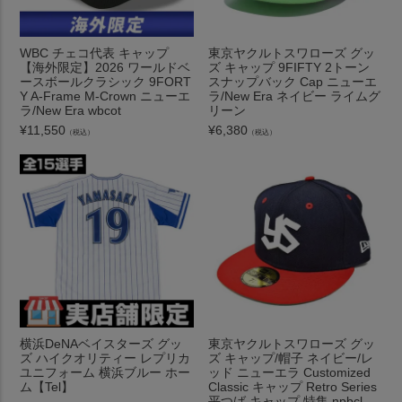
WBC チェコ代表 キャップ
東京ヤクルトスワローズ グッ
【海外限定】2026 ワールドベ
ズ キャップ 9FIFTY 2トーン
ースボールクラシック 9FORT
スナップバック Cap ニューエ
Y A-Frame M-Crown ニューエ
ラ/New Era ネイビー ライムグ
ラ/New Era wbcot
リーン
¥
11,550
¥
6,380
（税込）
（税込）
横浜DeNAベイスターズ グッ
東京ヤクルトスワローズ グッ
ズ ハイクオリティー レプリカ
ズ キャップ/帽子 ネイビー/レ
ユニフォーム 横浜ブルー ホー
ッド ニューエラ Customized
ム【Tel】
Classic キャップ Retro Series
平つば キャップ 特集 npbcl