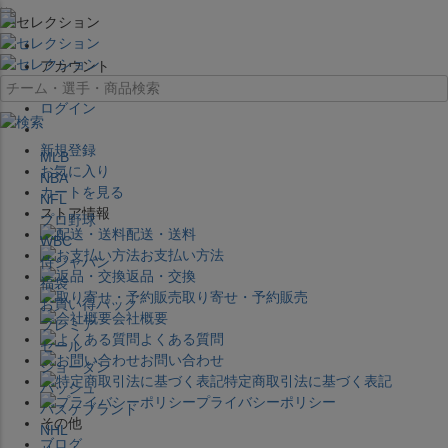
×
アカウント
ログイン
新規登録
MLB
お気に入り
NBA
カートを見る
NFL
ストア情報
プロ野球
配送・送料
WBC
お支払い方法
侍ジャパン
返品・交換
福袋
取り寄せ・予約販売
お買い得パック
会社概要
プレミア
よくある質問
セール
お問い合わせ
ジョーダン
特定商取引法に基づく表記
バッシュ
プライバシーポリシー
バスケブランド
その他
NHL
ブログ