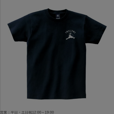
〒542-008
大阪府大阪市中央区西心斎橋1丁目6番14号
TEL:06-4708-3300
MAP
SHOP
BLOG
JR水道橋駅西口店
営業：土・日・祝日のみ 12:00-18:00
〒101-0061
東京都千代田区神田三崎町２丁目２２−１ 1F
MAP
SHOP
セレクション名古屋エスカ地下街店
営業：平日・土日祝12:00～19:00