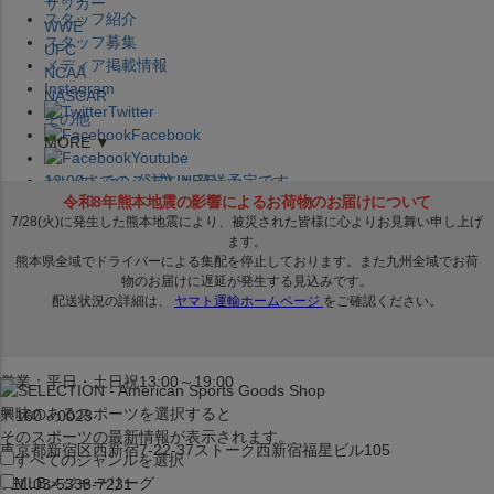
サッカー
スタッフ紹介
WWE
スタッフ募集
UFC
メディア掲載情報
NCAA
Instagram
NASCAR
Twitter
その他
Facebook
MORE ▼
Youtube
セレクション公式LINE@
12:00
までのご注文は
発送予定です。
在庫品は
1-3営業日内で発送
!! ※お取寄せ商品は対象外
×
セレクション新宿本店
ベースボール館
営業：平日・土日祝13:00～19:00
興味のあるスポーツを選択すると
〒160－0023
そのスポーツの最新情報が表示されます。
東京都新宿区西新宿7-22-37ストーク西新宿福星ビル105
すべてのジャンルを選択
MLB
メジャーリーグ
TEL:03-5338-7231