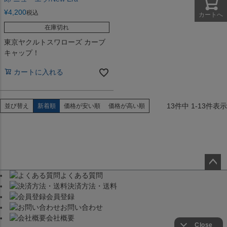
¥
4,200
税込
カートへ
在庫切れ
東京ヤクルトスワローズ カーブ
キャップ！
カートに入れる
13
件中
1
-
13
件表示
並び替え
新着順
価格が安い順
価格が高い順
よくある質問
ペー
決済方法・送料
ジト
会員登録
ップ
お問い合わせ
へ
会社概要