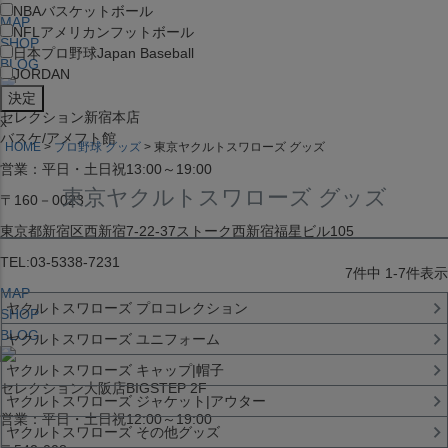
NBA
バスケットボール
MAP
NFL
アメリカンフットボール
SHOP
日本プロ野球
Japan Baseball
BLOG
JORDAN
セレクション新宿本店
x
バスケ/アメフト館
HOME
プロ野球 グッズ
東京ヤクルトスワローズ グッズ
営業：平日・土日祝13:00～19:00
東京ヤクルトスワローズ グッズ
〒160－0023
東京都新宿区西新宿7-22-37ストーク西新宿福星ビル105
TEL:03-5338-7231
7
件中
1
-
7
件表示
MAP
ヤクルトスワローズ プロコレクション
SHOP
BLOG
ヤクルトスワローズ ユニフォーム
ヤクルトスワローズ キャップ|帽子
セレクション大阪店BIGSTEP 2F
ヤクルトスワローズ ジャケット|アウター
営業：平日・土日祝12:00～19:00
ヤクルトスワローズ その他グッズ