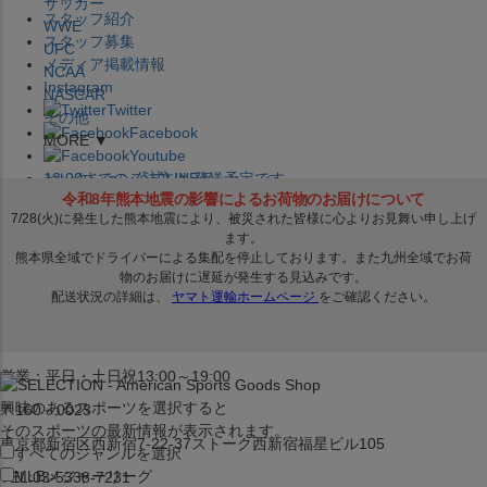
サッカー
スタッフ紹介
WWE
スタッフ募集
UFC
メディア掲載情報
NCAA
Instagram
NASCAR
Twitter
その他
Facebook
MORE ▼
Youtube
セレクション公式LINE@
12:00
までのご注文は
発送予定です。
在庫品は
1-3営業日内で発送
!! ※お取寄せ商品は対象外
×
セレクション新宿本店
ベースボール館
営業：平日・土日祝13:00～19:00
興味のあるスポーツを選択すると
〒160－0023
そのスポーツの最新情報が表示されます。
東京都新宿区西新宿7-22-37ストーク西新宿福星ビル105
すべてのジャンルを選択
MLB
メジャーリーグ
TEL:03-5338-7231