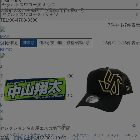
〒542-008
ヤクルトスワローズ キッズ
大阪府大阪市中央区西心斎橋1丁目6番14号
ヤクルトスワローズ Tシャツ
TEL:06-4708-3300
7
件中
1
-
7
件表示
MAP
13
件中
1
-
13
件表示
SHOP
並び替え
新着順
価格が安い順
価格が高い順
BLOG
JR水道橋駅西口店
営業：土・日・祝日のみ 12:00-18:00
〒101-0061
東京都千代田区神田三崎町２丁目２２−１ 1F
MAP
SHOP
セレクション名古屋エスカ地下街店
ファン応援グッズ定番の東京ヤクルトス
東京ヤクルトスワローズ Aフレームキャッ
営業：平日・土日祝12:00～19:00
ワローズ選手名タオル！
プ！