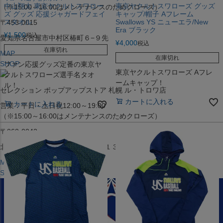
中山翔太 東京ヤクルトスワロー
東京ヤクルトスワローズ グッズ
（※15:00～16:00はメンテナンスのためクローズ）
ズ グッズ 応援ジャガードフェイ
キャップ/帽子 Aフレーム
スタオル
Swallows YS ニューエラ/New
〒453-0015
Era ブラック
¥
1,500
税込
愛知県名古屋市中村区椿町６−９先
¥
4,000
税込
在庫切れ
MAP
在庫切れ
SHOP
ファン応援グッズ定番の東京ヤ
東京ヤクルトスワローズ Aフレ
クルトスワローズ選手名タオ
ームキャップ！
ル！
セレクション ポップアップストア 札幌 ル・トロワ店
カートに入れる
カートに入れる
営業：平日・土日祝12:00～19:00
（※15:00～16:00はメンテナンスのためクローズ）
〒060-0042
北海道札幌市中央区大通西１丁目１３
MAP
SHOP