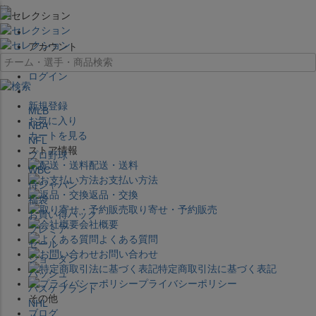
×
アカウント
ログイン
新規登録
MLB
お気に入り
NBA
カートを見る
NFL
ストア情報
プロ野球
配送・送料
WBC
お支払い方法
侍ジャパン
返品・交換
福袋
取り寄せ・予約販売
お買い得パック
会社概要
プレミア
よくある質問
セール
お問い合わせ
ジョーダン
特定商取引法に基づく表記
バッシュ
プライバシーポリシー
バスケブランド
その他
NHL
ブログ