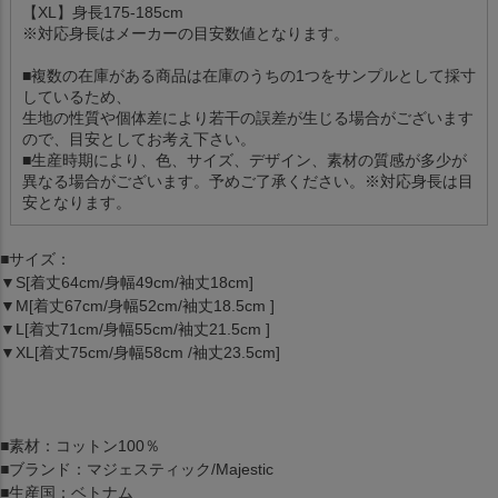
【XL】身長175-185cm
※対応身長はメーカーの目安数値となります。
■複数の在庫がある商品は在庫のうちの1つをサンプルとして採寸
しているため、
生地の性質や個体差により若干の誤差が生じる場合がございます
ので、目安としてお考え下さい。
■生産時期により、色、サイズ、デザイン、素材の質感が多少が
異なる場合がございます。予めご了承ください。※対応身長は目
安となります。
■サイズ：
▼S[着丈64cm/身幅49cm/袖丈18cm]
▼M[着丈67cm/身幅52cm/袖丈18.5cm ]
▼L[着丈71cm/身幅55cm/袖丈21.5cm ]
▼XL[着丈75cm/身幅58cm /袖丈23.5cm]
■素材：コットン100％
■ブランド：マジェスティック/Majestic
■生産国：ベトナム