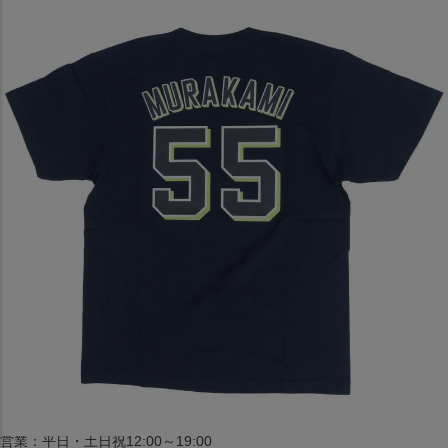
〒542-008
大阪府大阪市中央区西心斎橋1丁目6番14号
TEL:06-4708-3300
MAP
SHOP
BLOG
JR水道橋駅西口店
営業：土・日・祝日のみ 12:00-18:00
〒101-0061
東京都千代田区神田三崎町２丁目２２−１ 1F
MAP
SHOP
セレクション名古屋エスカ地下街店
営業：平日・土日祝12:00～19:00