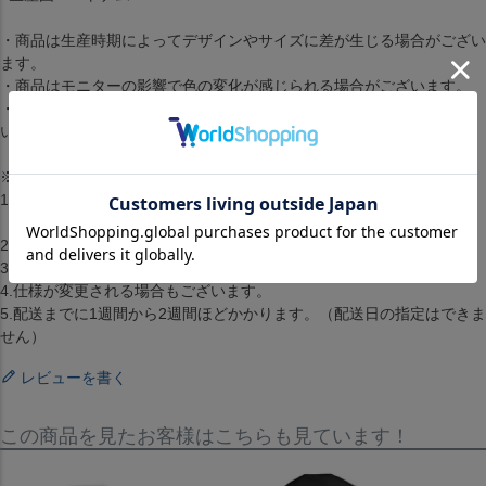
・商品は生産時期によってデザインやサイズに差が生じる場合がござい
ます。
・商品はモニターの影響で色の変化が感じられる場合がございます。
・洗濯・アイロンの使用につきましては、品質マークに従ってくださ
い。
※取り寄せ注文規約※
1.2点以上のお買い上げの場合準備ができた商品から順に発送します。
（配送料・手数料は初回発送分のみご請求）
2.お客様都合によるキャンセル・返品はできません。
3.メーカーが在庫を確保できず、キャンセルとなる場合がございます。
4.仕様が変更される場合もございます。
5.配送までに1週間から2週間ほどかかります。（配送日の指定はできま
せん）
レビューを書く
この商品を見たお客様はこちらも見ています！