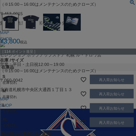
（※15:00～16:00はメンテナンスのためクローズ）
〒453-0015
愛知県名古屋市中村区椿町６−９先
MAP
SHOP
¥
3,800
税込
[
114
ポイント進呈 ]
セレクション ポップアップストア 札幌 ル・トロワ店
在庫
サイズ
営業：平日・土日祝12:00～19:00
在庫品
（※15:00～16:00はメンテナンスのためクローズ）
S
再入荷お知らせ
〒060-0042
在庫切れ
北海道札幌市中央区大通西１丁目１３
M
再入荷お知らせ
在庫切れ
MAP
L
SHOP
再入荷お知らせ
在庫切れ
XL
再入荷お知らせ
在庫切れ
取り寄せ(1週間から2週間)