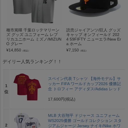
種市篤暉 千葉ロッテマリーン
読売ジャイアンツ/巨人 グッズ
ズ グッズ ユニフォーム レプ
キャップ オンフィールド 202
リカユニホーム ミズノ/MIZUN
4 59FIFTY ニューエラ/New Er
O グレー
a ホーム
¥
14,850
¥
7,150
（税込）
（税込）
デイリー人気ランキング！！
スペイン代表 Tシャツ 【海外モデル】サ
ッカー FIFA ワールドカップ2026 優勝記
1
念 トロフィー アディダス/Adidas レッド
位
17,600円
(税込)
MLB 大谷翔平 ドジャース ユニフォーム
WS2025優勝 ゴールドコレクション スタ
2
ジアムジャージ Jersey ナイキ/Nike ホワ