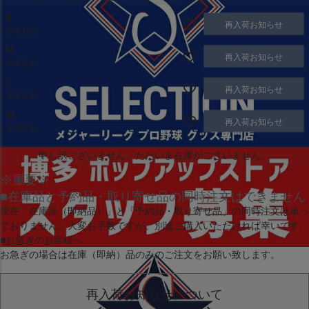
S
再入荷お知らせ
在庫切れ
M
再入荷お知らせ
在庫切れ
L
再入荷お知らせ
在庫切れ
XL
再入荷お知らせ
在庫切れ
申し訳ございません。ただいま在庫がございません。
※重要※
■在庫品と予約品・取り寄せ品の同時注文はできません
現在
「在庫品（即納品）」
と
「予約品・取り寄せ品」
の同時注文は承っ
ておりません。大変お手数ですが、別途ご購入いただければ幸いです。
■お急ぎのお客様へ
お急ぎの場合は
在庫（即納）品
のみのご注文をお願い致します。
再入荷お知らせについて