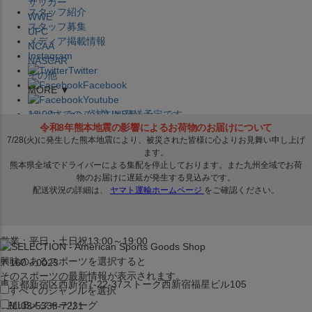
サッカー
スタッフ紹介
WWE
スタッフ募集
UFC
メディア掲載情報
NCAA
Instagram
NASCAR
Twitter
その他
Facebook
MORE ▼
Youtube
セレクション公式LINE@
12:00
までのご注文は
発送予定です。
在庫品は
1-3営業日内で発送
!! ※お取寄せ商品は対象外
×
セレクション新宿本店
ベースボール館
営業：平日・土日祝13:00～19:00
興味のあるスポーツを選択すると
〒160－0023
そのスポーツの最新情報が表示されます。
東京都新宿区西新宿7-22-37ストーク西新宿福星ビル105
すべてのジャンルを選択
MLB
メジャーリーグ
TEL:03-5338-7231