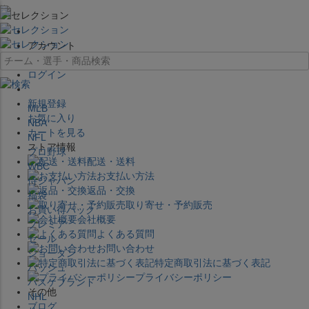
×
アカウント
ログイン
新規登録
MLB
お気に入り
NBA
カートを見る
NFL
ストア情報
プロ野球
配送・送料
WBC
お支払い方法
侍ジャパン
返品・交換
福袋
取り寄せ・予約販売
お買い得パック
会社概要
プレミア
よくある質問
セール
お問い合わせ
ジョーダン
特定商取引法に基づく表記
バッシュ
プライバシーポリシー
バスケブランド
その他
NHL
ブログ