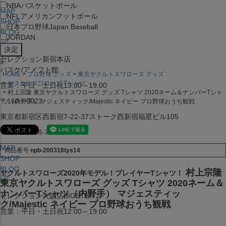
NBA
バスケットボール
MAP
NFL
アメリカンフットボール
SHOP
日本プロ野球
Japan Baseball
BLOG
JORDAN
セレクション新宿本店
x
バスケ/アメフト館
HOME
プロ野球 グッズ
東京ヤクルトスワローズ グッズ
ヤクルトスワローズ Tシャツ
営業：平日・土日祝13:00～19:00
村上宗隆 東京ヤクルトスワローズ グッズ Tシャツ 2020ネーム＆ナンバーTシャ
〒160－0023
ツ（内野手） マジェスティック/Majestic ネイビー プロ野球おうち観戦
東京都新宿区西新宿7-22-37ストーク西新宿福星ビル105
TEL:03-5338-7231
MAP
商品番号
npb-200318tys14
SHOP
BLOG
村上宗隆
ヤクルトスワローズ2020年モデル！プレイヤーTシャツ！
東京ヤクルトスワローズ グッズ Tシャツ 2020ネーム＆
ナンバーTシャツ（内野手） マジェスティッ
セレクション大阪店BIGSTEP 2F
ク/Majestic ネイビー プロ野球おうち観戦
営業：平日・土日祝12:00～19:00