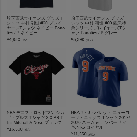
埼玉西武ライオンズ グッズ T
埼玉西武ライオンズ グッズ T
シャツ 中村 剛也 #60 プレイ
シャツ 中村 剛也 #60 西武特
ヤーズTシャツ ネイビー Fana
急シリーズ プレイヤーズTシ
tics JP ネイビー
ャツ Fanatics JP グレー
¥
4,950
¥
5,390
（税込）
（税込）
NBA デニス・ロッドマン シカ
NBA R・J・バレット ニューヨ
ゴ・ブルズ Tシャツ 2.0 PR T
ーク・ニックス Tシャツ 2019/
EE Mitchell & Ness ブラック
2020 ネーム & ナンバー ナイ
キ/Nike ロイヤル
¥
16,500
（税込）
¥
11,550
（税込）