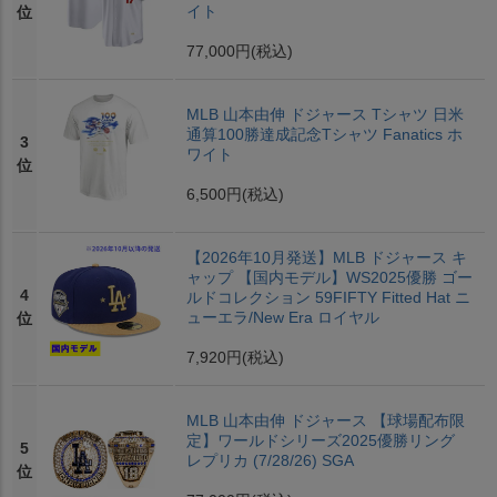
イト
位
77,000円
(税込)
MLB 山本由伸 ドジャース Tシャツ 日米
通算100勝達成記念Tシャツ Fanatics ホ
3
ワイト
位
6,500円
(税込)
【2026年10月発送】MLB ドジャース キ
ャップ 【国内モデル】WS2025優勝 ゴー
4
ルドコレクション 59FIFTY Fitted Hat ニ
ューエラ/New Era ロイヤル
位
7,920円
(税込)
MLB 山本由伸 ドジャース 【球場配布限
定】ワールドシリーズ2025優勝リング
5
レプリカ (7/28/26) SGA
位