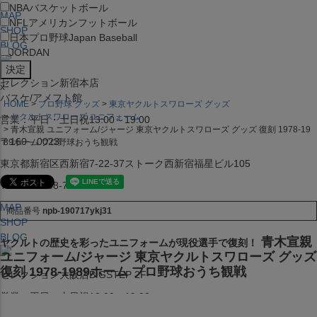
NBA
バスケットボール
MAP
NFL
アメリカンフットボール
SHOP
日本プロ野球
Japan Baseball
BLOG
JORDAN
セレクション新宿本店
x
バスケ/アメフト館
HOME
プロ野球 グッズ
東京ヤクルトスワローズ グッズ
ヤクルトスワローズ ユニフォーム
営業：平日・土日祝13:00～19:00
青木宣親 ユニフォーム/ジャージ 東京ヤクルトスワローズ グッズ 復刻 1978-19
〒160－0023
89ホーム プロ野球おうち観戦
東京都新宿区西新宿7-22-37ストーク西新宿福星ビル105
TEL:03-5338-7231
MAP
商品番号
npb-190717ykj31
SHOP
BLOG
青木宣親
ヤクルトの歴史を彩ったユニフォームが現役選手で復刻！
ユニフォーム/ジャージ 東京ヤクルトスワローズ グッズ
復刻 1978-1989ホーム プロ野球おうち観戦
セレクション大阪店BIGSTEP 2F
営業：平日・土日祝12:00～19:00