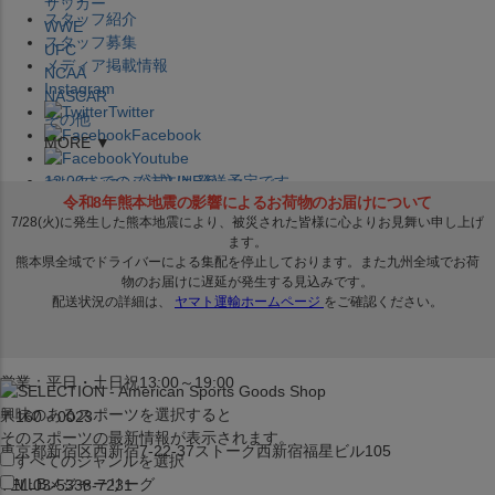
サッカー
スタッフ紹介
WWE
スタッフ募集
UFC
メディア掲載情報
NCAA
Instagram
NASCAR
Twitter
その他
Facebook
MORE ▼
Youtube
セレクション公式LINE@
12:00
までのご注文は
発送予定です。
在庫品は
1-3営業日内で発送
!! ※お取寄せ商品は対象外
×
セレクション新宿本店
ベースボール館
営業：平日・土日祝13:00～19:00
興味のあるスポーツを選択すると
〒160－0023
そのスポーツの最新情報が表示されます。
東京都新宿区西新宿7-22-37ストーク西新宿福星ビル105
すべてのジャンルを選択
MLB
メジャーリーグ
TEL:03-5338-7231