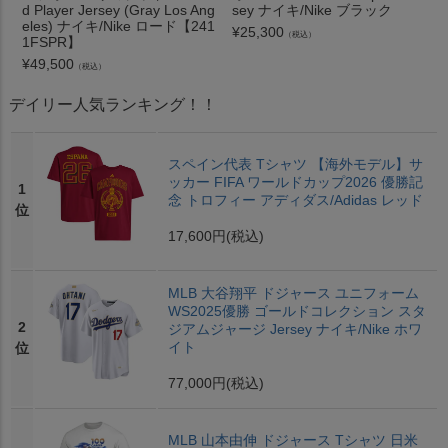
d Player Jersey (Gray Los Ang
sey ナイキ/Nike ブラック
eles) ナイキ/Nike ロード【241
¥
25,300
（税込）
1FSPR】
¥
49,500
（税込）
デイリー人気ランキング！！
スペイン代表 Tシャツ 【海外モデル】サ
ッカー FIFA ワールドカップ2026 優勝記
1
念 トロフィー アディダス/Adidas レッド
位
17,600円
(税込)
MLB 大谷翔平 ドジャース ユニフォーム
WS2025優勝 ゴールドコレクション スタ
2
ジアムジャージ Jersey ナイキ/Nike ホワ
イト
位
77,000円
(税込)
MLB 山本由伸 ドジャース Tシャツ 日米