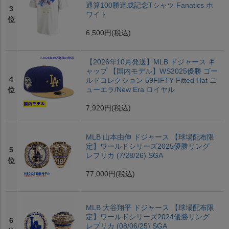
通算100勝達成記念Tシャツ Fanatics ホ
3
ワイト
位
6,500円
(税込)
【2026年10月発送】MLB ドジャース キ
ャップ 【国内モデル】WS2025優勝 ゴー
4
ルドコレクション 59FIFTY Fitted Hat ニ
ューエラ/New Era ロイヤル
位
7,920円
(税込)
MLB 山本由伸 ドジャース 【球場配布限
定】ワールドシリーズ2025優勝リング
5
レプリカ (7/28/26) SGA
位
77,000円
(税込)
MLB 大谷翔平 ドジャース 【球場配布限
定】ワールドシリーズ2024優勝リング
6
レプリカ (08/06/25) SGA