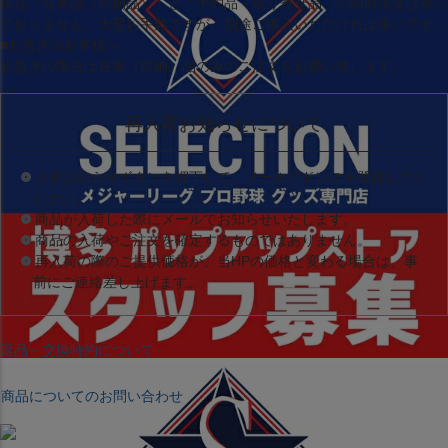
現在
「在庫品（即納品）」
と
「予約品・取り寄せ品」
の同時注文は承っ
ておりません。大変お手数ですが、別途ご購入いただければ幸いです。
■お急ぎのお客様へ
お急ぎの場合は
在庫（即納）品
のみのご注文をお願い致します。
再入荷お知らせについて
入荷お知らせボタンを押下して、メールアドレスを登録してく
ださい。
商品が入荷した際にメールでお知らせいたします。
商品の入荷やご注文を確定するものではありません。
再入荷の際のご提供価格が、当HPの価格と変わる場合は、事
前にご連絡差し上げます。
返品・交換特約について
商品についてのお問い合わせ