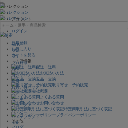
×
アカウント
ログイン
新規登録
MLB
お気に入り
NBA
カートを見る
NFL
ストア情報
プロ野球
配送・送料
WBC
お支払い方法
侍ジャパン
返品・交換
福袋
取り寄せ・予約販売
お買い得パック
会社概要
プレミア
よくある質問
セール
お問い合わせ
ジョーダン
特定商取引法に基づく表記
バッシュ
プライバシーポリシー
バスケブランド
その他
NHL
ブログ