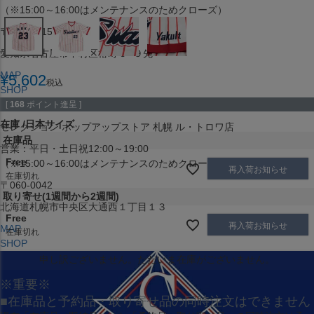
（※15:00～16:00はメンテナンスのためクローズ）
〒453-0015
愛知県名古屋市中村区椿町６−９先
MAP
¥
5,602
税込
SHOP
[
168
ポイント進呈 ]
在庫
日本サイズ
セレクション ポップアップストア 札幌 ル・トロワ店
在庫品
営業：平日・土日祝12:00～19:00
Free
（※15:00～16:00はメンテナンスのためクローズ）
再入荷お知らせ
在庫切れ
〒060-0042
取り寄せ(1週間から2週間)
北海道札幌市中央区大通西１丁目１３
Free
再入荷お知らせ
MAP
在庫切れ
SHOP
申し訳ございません。ただいま在庫がございません。
※重要※
■在庫品と予約品・取り寄せ品の同時注文はできません