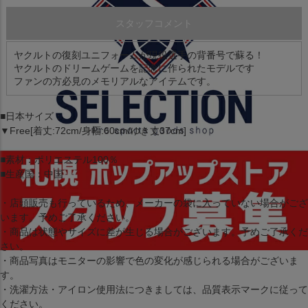
スタッフコメント
ヤクルトの復刻ユニフォームが現役選手の背番号で蘇る！
ヤクルトのドリームゲームを記念に作られたモデルです
ファンの方必見のメモリアルなアイテムです。
■日本サイズ：
▼Free[着丈:72cm/身幅:60cm/ゆき丈37cm]
■素材：ポリエステル100％
■生産国：中国
・店頭販売も行っているため、メーカーの袋に入っていない場合がござ
います。予めご了承ください。
・商品は状態やサイズに差が生じる場合がございます。予めご了承くだ
さい。
・商品写真はモニターの影響で色の変化が感じられる場合がございま
す。
・洗濯方法・アイロン使用法につきましては、品質表示マークに従って
ください。