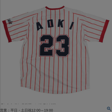
〒542-008
大阪府大阪市中央区西心斎橋1丁目6番14号
TEL:06-4708-3300
MAP
SHOP
BLOG
JR水道橋駅西口店
営業：土・日・祝日のみ 12:00-18:00
〒101-0061
東京都千代田区神田三崎町２丁目２２−１ 1F
MAP
SHOP
セレクション名古屋エスカ地下街店
営業：平日・土日祝12:00～19:00