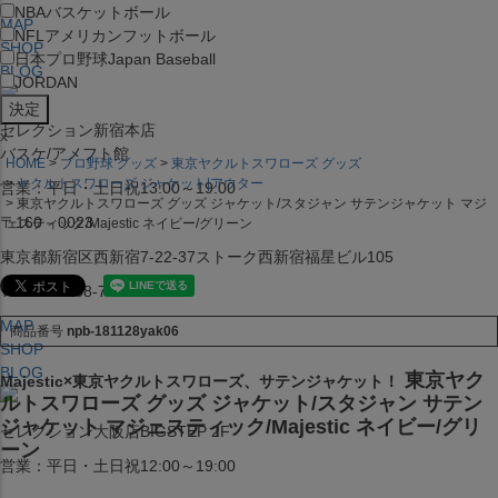
NBA
バスケットボール
MAP
NFL
アメリカンフットボール
SHOP
日本プロ野球
Japan Baseball
BLOG
JORDAN
セレクション新宿本店
x
バスケ/アメフト館
HOME
プロ野球 グッズ
東京ヤクルトスワローズ グッズ
ヤクルトスワローズ ジャケット|アウター
営業：平日・土日祝13:00～19:00
東京ヤクルトスワローズ グッズ ジャケット/スタジャン サテンジャケット マジ
〒160－0023
ェスティック/Majestic ネイビー/グリーン
東京都新宿区西新宿7-22-37ストーク西新宿福星ビル105
TEL:03-5338-7231
MAP
商品番号
npb-181128yak06
SHOP
BLOG
東京ヤク
Majestic×東京ヤクルトスワローズ、サテンジャケット！
ルトスワローズ グッズ ジャケット/スタジャン サテン
ジャケット マジェスティック/Majestic ネイビー/グリ
セレクション大阪店BIGSTEP 2F
ーン
営業：平日・土日祝12:00～19:00