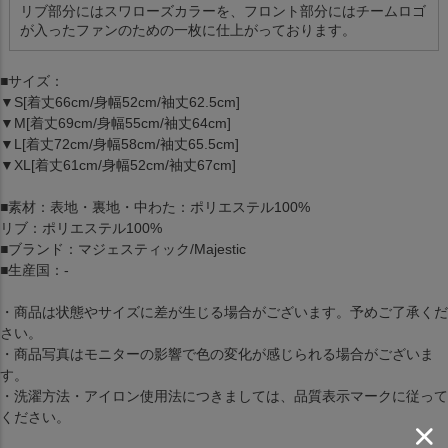
リブ部分にはスワローズカラーを、フロント部分にはチームロゴ
が入ったファンのための一枚に仕上がっております。
■サイズ：
▼S[着丈66cm/身幅52cm/袖丈62.5cm]
▼M[着丈69cm/身幅55cm/袖丈64cm]
▼L[着丈72cm/身幅58cm/袖丈65.5cm]
▼XL[着丈61cm/身幅52cm/袖丈67cm]
■素材：表地・裏地・中わた：ポリエステル100%
リブ：ポリエステル100%
■ブランド：マジェスティック/Majestic
■生産国：-
・商品は状態やサイズに差が生じる場合がございます。予めご了承くだ
さい。
・商品写真はモニターの影響で色の変化が感じられる場合がございま
す。
・洗濯方法・アイロン使用法につきましては、品質表示マークに従って
ください。