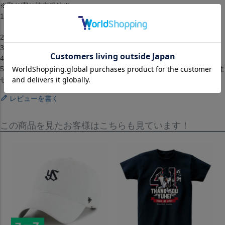
※取り寄せ注文規約※
1.2点以上のお買い上げの場合準備ができた商品から順に発送します。
（配送料・手数料は初回発送分のみご請求）
2.お客様都合によるキャンセル・返品はできません。
3.メーカーが在庫を確保できず、キャンセルとなる場合がございます。
4.仕様が変更される場合もございます。
5.配送までに1週間から2週間ほどかかります。（配送日の指定はできま
せん）
レビューを書く
この商品を見たお客様はこちらも見ています！