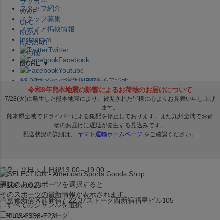
サッカー
スタッフ紹介
WWE
スタッフ募集
UFC
メディア掲載情報
NCAA
Instagram
NASCAR
Twitter
その他
Facebook
MORE ▼
Youtube
セレクション公式LINE@
12:00
までのご注文は
発送予定です。
在庫品は
1-3営業日内で発送
!! ※お取寄せ商品は対象外
×
セレクション新宿本店
ベースボール館
営業：平日・土日祝13:00～19:00
興味のあるスポーツを選択すると
〒160－0023
そのスポーツの最新情報が表示されます。
東京都新宿区西新宿7-22-37ストーク西新宿福星ビル105
すべてのジャンルを選択
MLB
メジャーリーグ
TEL:03-5338-7231