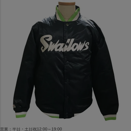
〒542-008
大阪府大阪市中央区西心斎橋1丁目6番14号
TEL:06-4708-3300
MAP
SHOP
BLOG
JR水道橋駅西口店
営業：土・日・祝日のみ 12:00-18:00
〒101-0061
東京都千代田区神田三崎町２丁目２２−１ 1F
MAP
SHOP
セレクション名古屋エスカ地下街店
営業：平日・土日祝12:00～19:00