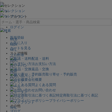
×
アカウント
ログイン
新規登録
MLB
お気に入り
NBA
カートを見る
NFL
ストア情報
プロ野球
配送・送料
WBC
お支払い方法
侍ジャパン
返品・交換
福袋
取り寄せ・予約販売
お買い得パック
会社概要
プレミア
よくある質問
セール
お問い合わせ
ジョーダン
特定商取引法に基づく表記
バッシュ
プライバシーポリシー
バスケブランド
その他
NHL
ブログ