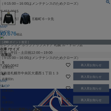
（※15:00～16:00はメンテナンスのためクローズ）
〒453-0015
愛知県名古屋市中村区椿町６−９先
MAP
SHOP
¥
9,676
税込
[
290
ポイント進呈 ]
セレクション ポップアップストア 札幌 ル・トロワ店
在庫
サイズ
営業：平日・土日祝12:00～19:00
在庫品
（※15:00～16:00はメンテナンスのためクローズ）
S
再入荷お知らせ
〒060-0042
在庫切れ
北海道札幌市中央区大通西１丁目１３
M
再入荷お知らせ
在庫切れ
MAP
L
SHOP
再入荷お知らせ
在庫切れ
XL
再入荷お知らせ
在庫切れ
取り寄せ(1週間から2週間)