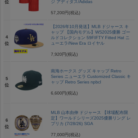
ジ アディダス/Adidas
位
57,200円
(税込)
【2026年10月発送】MLB ドジャース キ
ャップ 【国内モデル】WS2025優勝 ゴー
4
ルドコレクション 59FIFTY Fitted Hat ニ
ューエラ/New Era ロイヤル
位
7,920円
(税込)
南海ホークス グッズ キャップ Retro
Series ニューエラ Customized Classic キ
5
ャップ Retro Series npbcl
位
6,600円
(税込)
MLB 山本由伸 ドジャース 【球場配布限
定】ワールドシリーズ2025優勝リング レ
6
プリカ (7/28/26) SGA
位
77,000円
(税込)