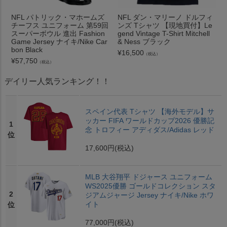
NFL パトリック・マホームズ
NFL ダン・マリーノ ドルフィ
チーフス ユニフォーム 第59回
ンズ Tシャツ 【現地買付】Le
スーパーボウル 進出 Fashion
gend Vintage T-Shirt Mitchell
Game Jersey ナイキ/Nike Car
& Ness ブラック
bon Black
¥
16,500
（税込）
¥
57,750
（税込）
デイリー人気ランキング！！
スペイン代表 Tシャツ 【海外モデル】サ
ッカー FIFA ワールドカップ2026 優勝記
1
念 トロフィー アディダス/Adidas レッド
位
17,600円
(税込)
MLB 大谷翔平 ドジャース ユニフォーム
WS2025優勝 ゴールドコレクション スタ
2
ジアムジャージ Jersey ナイキ/Nike ホワ
イト
位
77,000円
(税込)