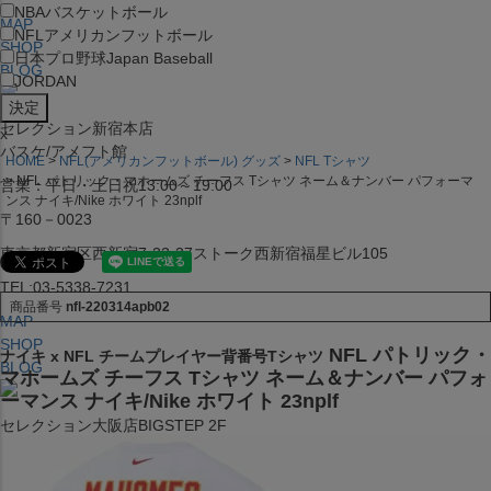
NBA
バスケットボール
MAP
NFL
アメリカンフットボール
SHOP
日本プロ野球
Japan Baseball
BLOG
JORDAN
セレクション新宿本店
x
バスケ/アメフト館
HOME
NFL(アメリカンフットボール) グッズ
NFL Tシャツ
NFL パトリック・マホームズ チーフス Tシャツ ネーム＆ナンバー パフォーマ
営業：平日・土日祝13:00～19:00
ンス ナイキ/Nike ホワイト 23nplf
〒160－0023
東京都新宿区西新宿7-22-37ストーク西新宿福星ビル105
TEL:03-5338-7231
商品番号
nfl-220314apb02
MAP
SHOP
NFL パトリック・
ナイキ x NFL チームプレイヤー背番号Tシャツ
BLOG
マホームズ チーフス Tシャツ ネーム＆ナンバー パフォ
ーマンス ナイキ/Nike ホワイト 23nplf
セレクション大阪店BIGSTEP 2F
営業：平日・土日祝12:00～19:00