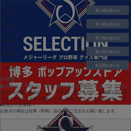
S
再入荷お知らせ
在庫切れ
M
再入荷お知らせ
在庫切れ
L
再入荷お知らせ
在庫切れ
XL
再入荷お知らせ
在庫切れ
XXL
再入荷お知らせ
在庫切れ
※重要※
■在庫品と予約品・取り寄せ品の同時注文はできません
現在
「在庫品（即納品）」
と
「予約品・取り寄せ品」
の同時注文は承っ
ておりません。大変お手数ですが、別途ご購入いただければ幸いです。
■お急ぎのお客様へ
お急ぎの場合は
在庫（即納）品
のみのご注文をお願い致します。
再入荷お知らせについて