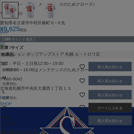
（※15:00～16:00はメンテナンスのためクローズ）
〒453-0015
愛知県名古屋市中村区椿町６−９先
¥
9,625
税込
MAP
SHOP
[
289
ポイント進呈 ]
在庫
サイズ
セレクション ポップアップストア 札幌 ル・トロワ店
在庫品
営業：平日・土日祝12:00～19:00
S
再入荷お知らせ
（※15:00～16:00はメンテナンスのためクローズ）
在庫切れ
M
〒060-0042
再入荷お知らせ
在庫切れ
北海道札幌市中央区大通西１丁目１３
L
再入荷お知らせ
MAP
在庫切れ
SHOP
XL
カートに入れる
XXL
再入荷お知らせ
在庫切れ
取り寄せ(1ヶ月～2ヶ月)