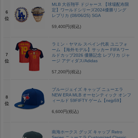
MLB 大谷翔平 ドジャース 【球場配布限
定】ワールドシリーズ2024優勝リング
6
レプリカ (08/06/25) SGA
位
59,400円
(税込)
ラミン・ヤマル スペイン代表 ユニフォ
ーム 【海外モデル】サッカー FIFA ワー
7
ルドカップ2026 優勝記念 レプリカ ジャ
ージ アディダス/Adidas
位
57,200円
(税込)
ブルージェイズ キャップ ニューエラ
NEW ERA MLB オーセンティック オンフ
8
ィールド 59FIFTY ゲーム【nejp59】
位
6,600円
(税込)
南海ホークス グッズ キャップ Retro
Series ニューエラ Customized Classic