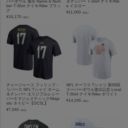
パーボウル 進出 Name & Num
＆ナンバー T-Shirt ナイキ/Nik
ber T-Shirt ナイキ/Nike ブラッ
e イエロー
ク
¥
11,000
（税込）
¥
16,170
（税込）
チャージャース フィリップ・
NFL チーフス Tシャツ 第58回
リバース NFL Tシャツ ネーム
スーパーボウル進出記念 Local
＆ナンバー エリジブルレシー
T-Shirt ナイキ/Nike ホワイト
バー3 マジェスティック/Maje
¥
14,245
（税込）
stic ネイビー【OCSL】
¥
7,040
（税込）