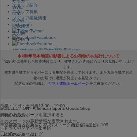
サッカー
スタッフ紹介
WWE
スタッフ募集
UFC
メディア掲載情報
NCAA
Instagram
NASCAR
Twitter
その他
Facebook
MORE ▼
Youtube
セレクション公式LINE@
12:00
までのご注文は
発送予定です。
在庫品は
1-3営業日内で発送
!! ※お取寄せ商品は対象外
×
セレクション新宿本店
ベースボール館
営業：平日・土日祝13:00～19:00
興味のあるスポーツを選択すると
〒160－0023
そのスポーツの最新情報が表示されます。
東京都新宿区西新宿7-22-37ストーク西新宿福星ビル105
すべてのジャンルを選択
MLB
メジャーリーグ
TEL:03-5338-7231