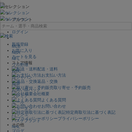
×
アカウント
ログイン
新規登録
MLB
お気に入り
NBA
カートを見る
NFL
ストア情報
プロ野球
配送・送料
WBC
お支払い方法
侍ジャパン
返品・交換
福袋
取り寄せ・予約販売
お買い得パック
会社概要
プレミア
よくある質問
セール
お問い合わせ
ジョーダン
特定商取引法に基づく表記
バッシュ
プライバシーポリシー
バスケブランド
その他
NHL
ブログ