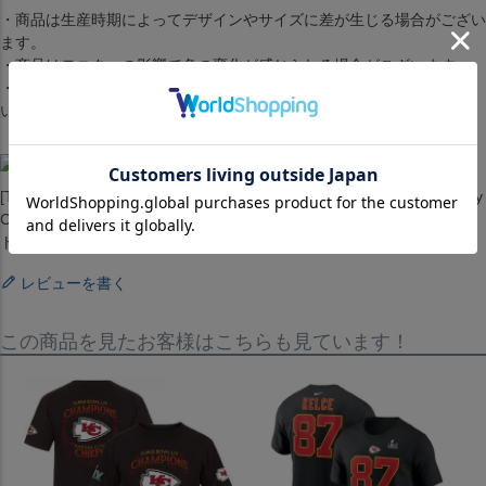
・商品は生産時期によってデザインやサイズに差が生じる場合がござい
ます。
・商品はモニターの影響で色の変化が感じられる場合がございます。
・洗濯・アイロンの使用につきましては、品質マークに従ってくださ
い。
[Tシャツ][トップス][Team Player Name & Number T-Shirt][Kansas City
Chiefs][Patrick Mahomes #15][White][アメリカンフットボール アメフ
ト][KC]
レビューを書く
この商品を見たお客様はこちらも見ています！