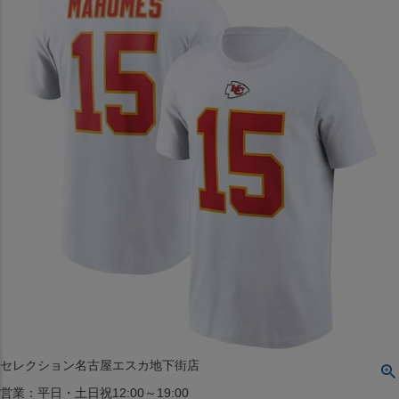
〒542-008
大阪府大阪市中央区西心斎橋1丁目6番14号
TEL:06-4708-3300
MAP
SHOP
BLOG
JR水道橋駅西口店
営業：土・日・祝日のみ 12:00-18:00
〒101-0061
東京都千代田区神田三崎町２丁目２２−１ 1F
MAP
SHOP
セレクション名古屋エスカ地下街店
営業：平日・土日祝12:00～19:00