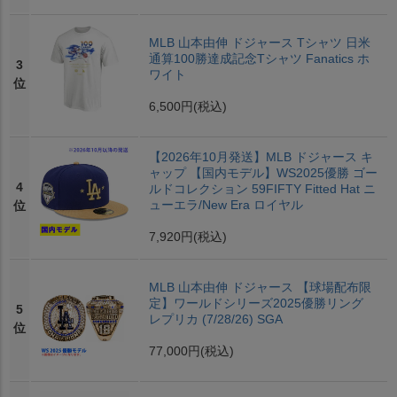
MLB 山本由伸 ドジャース Tシャツ 日米
通算100勝達成記念Tシャツ Fanatics ホ
3
ワイト
位
6,500円
(税込)
【2026年10月発送】MLB ドジャース キ
ャップ 【国内モデル】WS2025優勝 ゴー
4
ルドコレクション 59FIFTY Fitted Hat ニ
ューエラ/New Era ロイヤル
位
7,920円
(税込)
MLB 山本由伸 ドジャース 【球場配布限
定】ワールドシリーズ2025優勝リング
5
レプリカ (7/28/26) SGA
位
77,000円
(税込)