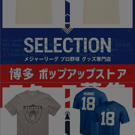
NFL x NewEra 49ers ロゴTシャツ
NFL x NewEra チーフス ロゴTシャツ
NFL 49ers Tシャツ 【現地買
NFL チーフス Tシャツ 【現地買
付】Logo Graphic T-Shirt ニュー
付】Logo Graphic T-Shirt ニュー
エラ/New Era クリーム
エラ/New Era クリーム
¥
9,900
¥
9,900
税込
税込
カートに入れる
カートに入れる