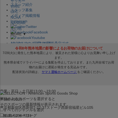
サッカー
スタッフ紹介
WWE
スタッフ募集
UFC
メディア掲載情報
NCAA
Instagram
NASCAR
Twitter
その他
Facebook
MORE ▼
Youtube
セレクション公式LINE@
12:00
までのご注文は
発送予定です。
在庫品は
1-3営業日内で発送
!! ※お取寄せ商品は対象外
×
セレクション新宿本店
ベースボール館
営業：平日・土日祝13:00～19:00
興味のあるスポーツを選択すると
〒160－0023
そのスポーツの最新情報が表示されます。
東京都新宿区西新宿7-22-37ストーク西新宿福星ビル105
すべてのジャンルを選択
MLB
メジャーリーグ
TEL:03-5338-7231