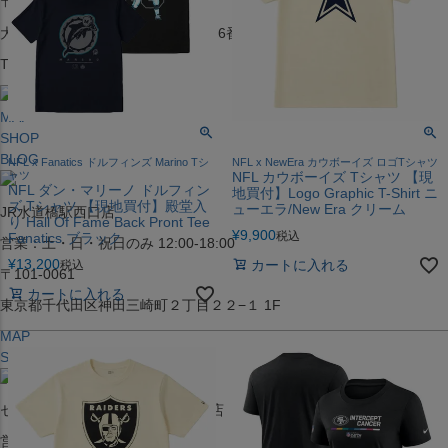
〒542-008
大阪府大阪市中央区西心斎橋1丁目6番14号
TEL:06-4708-3300
MAP
SHOP
BLOG
NFL x Fanatics ドルフィンズ Marino Tシ
NFL x NewEra カウボーイズ ロゴTシャツ
ャツ
NFL カウボーイズ Tシャツ 【現
NFL ダン・マリーノ ドルフィン
地買付】Logo Graphic T-Shirt ニ
ズ Tシャツ 【現地買付】殿堂入
ューエラ/New Era クリーム
JR水道橋駅西口店
り Hall Of Fame Back Pront Tee
¥
9,900
税込
Fanatics ブラック
営業：土・日・祝日のみ 12:00-18:00
¥
13,200
カートに入れる
税込
〒101-0061
カートに入れる
東京都千代田区神田三崎町２丁目２２−１ 1F
MAP
SHOP
セレクション名古屋エスカ地下街店
営業：平日・土日祝12:00～19:00