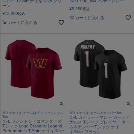
ンバー T-Shirt ナイキ/Nike グリ
WHT 500Level ヘザーグレー
ーン
¥
8,250
税込
¥
13,200
税込
カートに入れる
カートに入れる
NFL x ナイキ チームロゴ エッセンシャル
NFL x ナイキ ネーム＆ナンバーTee
Tee
NFL カイラー・マレー カーディ
NFL ワシントン・コマンダーズ
ナルス Tシャツ プレイヤー ネー
Tシャツ Logo Essential Legend
ム＆ナンバーTシャツ ナイ
Performance T-Shirt ナイキ/Nike
キ/Nike ブラック