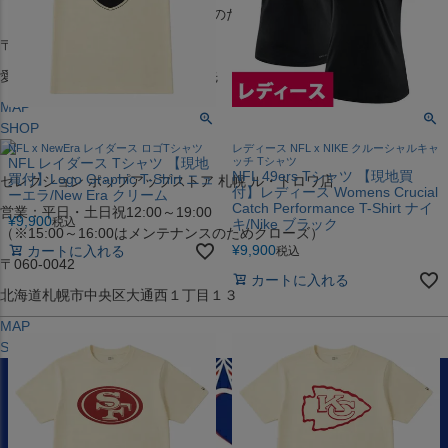
（※15:00～16:00はメンテナンスのためクローズ）
〒453-0015
愛知県名古屋市中村区椿町６−９先
MAP
SHOP
NFL x NewEra レイダース ロゴTシャツ
レディース NFL x NIKE クルーシャルキャ
NFL レイダース Tシャツ 【現地
ッチ Tシャツ
NFL 49ers Tシャツ 【現地買
買付】Logo Graphic T-Shirt ニュ
セレクション ポップアップストア 札幌 ル・トロワ店
付】レディース Womens Crucial
ーエラ/New Era クリーム
Catch Performance T-Shirt ナイ
営業：平日・土日祝12:00～19:00
¥
9,900
税込
キ/Nike ブラック
（※15:00～16:00はメンテナンスのためクローズ）
¥
9,900
カートに入れる
税込
〒060-0042
カートに入れる
北海道札幌市中央区大通西１丁目１３
MAP
SHOP