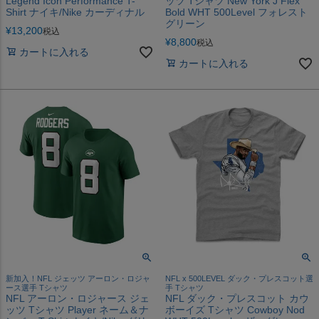
Legend Icon Performance T-
ッツ Tシャツ New York J Flex
Shirt ナイキ/Nike カーディナル
Bold WHT 500Level フォレスト
グリーン
¥
13,200
税込
¥
8,800
税込
カートに入れる
カートに入れる
新加入！NFL ジェッツ アーロン・ロジャ
NFL x 500LEVEL ダック・プレスコット選
ース選手 Tシャツ
手 Tシャツ
NFL アーロン・ロジャース ジェ
NFL ダック・プレスコット カウ
ッツ Tシャツ Player ネーム＆ナ
ボーイズ Tシャツ Cowboy Nod