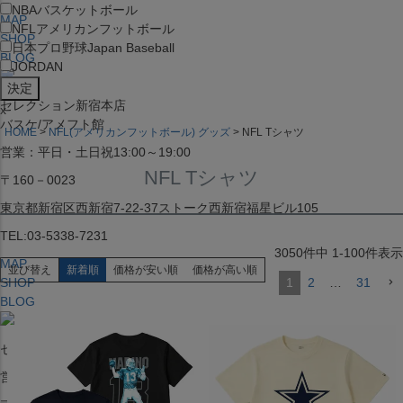
NBA
バスケットボール
MAP
NFL
アメリカンフットボール
SHOP
日本プロ野球
Japan Baseball
BLOG
JORDAN
セレクション新宿本店
x
バスケ/アメフト館
HOME
NFL(アメリカンフットボール) グッズ
NFL Tシャツ
営業：平日・土日祝13:00～19:00
NFL Tシャツ
〒160－0023
東京都新宿区西新宿7-22-37ストーク西新宿福星ビル105
TEL:03-5338-7231
3050
件中
1
-
100
件表示
MAP
並び替え
新着順
価格が安い順
価格が高い順
SHOP
1
2
…
31
BLOG
セレクション大阪店BIGSTEP 2F
営業：平日・土日祝12:00～19:00