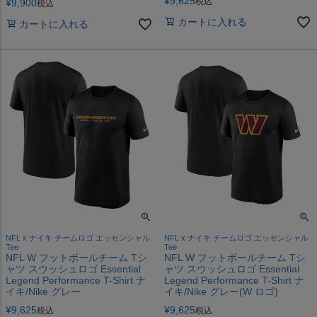
¥
9,625
税込
¥
9,900
税込
カートに入れる
カートに入れる
NFL x ナイキ チームロゴ エッセンシャル
NFL x ナイキ チームロゴ エッセンシャル
Tee
Tee
NFL W フットボールチーム Tシ
NFL W フットボールチーム Tシ
ャツ スウッシュロゴ Essential
ャツ スウッシュロゴ Essential
Legend Performance T-Shirt ナ
Legend Performance T-Shirt ナ
イキ/Nike グレー
イキ/Nike グレー(W ロゴ)
¥
9,625
¥
9,625
税込
税込