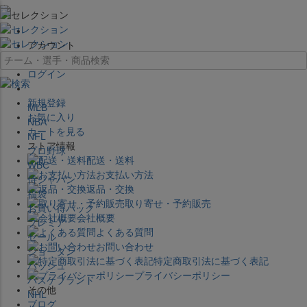
×
アカウント
ログイン
新規登録
MLB
お気に入り
NBA
カートを見る
NFL
ストア情報
プロ野球
配送・送料
WBC
お支払い方法
侍ジャパン
返品・交換
福袋
取り寄せ・予約販売
お買い得パック
会社概要
プレミア
よくある質問
セール
お問い合わせ
ジョーダン
特定商取引法に基づく表記
バッシュ
プライバシーポリシー
バスケブランド
その他
NHL
ブログ