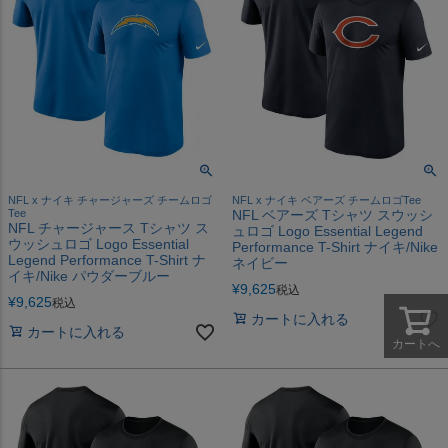
NFL x ナイキ チャージャーズ チームロゴ
NFL x ナイキ ベアーズ チームロゴTee
Tee
NFL ベアーズ Tシャツ スウッシ
NFL チャージャース Tシャツ ス
ュロゴ Logo Essential Legend
ウッシュロゴ Logo Essential
Performance T-Shirt ナイキ/Nike
Legend Performance T-Shirt ナ
ネイビー
イキ/Nike パウダーブルー
¥
9,625
税込
¥
9,625
税込
カートに入れる
カートに入れる
カートへ