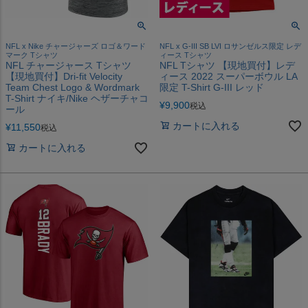
NFL x Nike チャージャーズ ロゴ＆ワード
NFL x G-III SB LVI ロサンゼルス限定 レデ
マーク Tシャツ
ィース Tシャツ
NFL チャージャース Tシャツ
NFL Tシャツ 【現地買付】レデ
【現地買付】Dri-fit Velocity
ィース 2022 スーパーボウル LA
Team Chest Logo & Wordmark
限定 T-Shirt G-III レッド
T-Shirt ナイキ/Nike ヘザーチャコ
¥
9,900
税込
ール
カートに入れる
¥
11,550
税込
カートに入れる