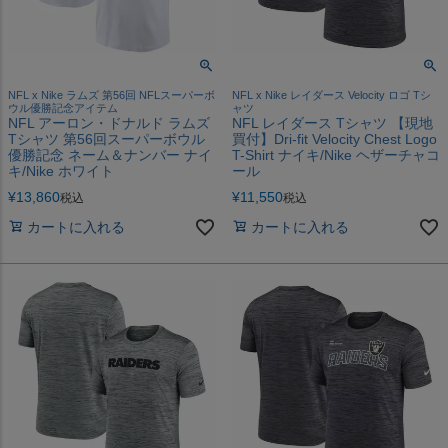
NFL x Nike ラムズ 第56回 NFLスーパーボ
NFL x Nike レイダース Velocity ロゴ Tシ
ウル優勝記念アイテム
ャツ
NFL アーロン・ドナルド ラムズ
NFL レイダース Tシャツ 【現地
Tシャツ 第56回スーパーボウル
買付】Dri-fit Velocity Chest Logo
優勝記念 ネーム＆ナンバー ナイ
T-Shirt ナイキ/Nike ヘザーチャコ
キ/Nike ホワイト
ール
¥
13,860
¥
11,550
税込
税込
カートに入れる
カートに入れる