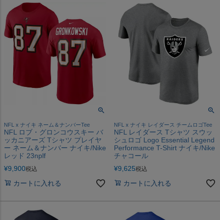
NFL x ナイキ ネーム＆ナンバーTee
NFL x ナイキ レイダース チームロゴTee
NFL ロブ・グロンコウスキー バ
NFL レイダース Tシャツ スウッ
ッカニアーズ Tシャツ プレイヤ
シュロゴ Logo Essential Legend
ー ネーム＆ナンバー ナイキ/Nike
Performance T-Shirt ナイキ/Nike
レッド 23nplf
チャコール
¥
9,900
¥
9,625
税込
税込
カートに入れる
カートに入れる