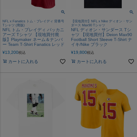
NFL x Fanatics トム・ブレイディ 背番号
【現地買付】NFL x Nike ディオン・サン
Tシャツ (廃版)
ダース Max90 Tシャツ
NFL トム・ブレイディ バッカニ
NFL ディオン・サンダース Tシ
アーズ Tシャツ 【現地買付廃
ャツ 【現地買付】Deion Max90
版】Playmaker ネーム＆ナンバ
Football Short Sleeve T-Shirt ナ
ー Team T-Shirt Fanatics レッド
イキ/Nike ブラック
¥
13,200
¥
19,800
税込
税込
カートに入れる
カートに入れる