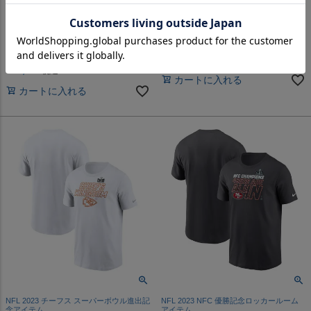
アイテム
アイテム
NFL チーフス 49ers Tシャツ 第
NFL 49ers Tシャツ 第58回スー
58回スーパーボウル進出記念
パーボウル進出記念 Iconic T-
Matchup T-Shirt ナイキ/Nike ア
Shirt ナイキ/Nike スカーレット
ンスラサイト
¥
14,245
税込
¥
14,245
税込
カートに入れる
カートに入れる
NFL 2023 チーフス スーパーボウル進出記
NFL 2023 NFC 優勝記念ロッカールーム
念アイテム
アイテム