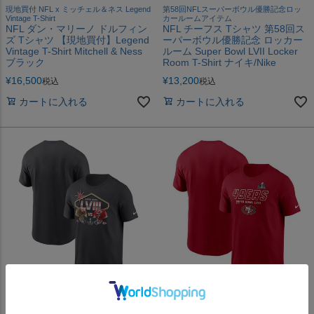
現地買付 NFL x ミッチェル＆ネス Legend
第58回NFLスーパーボウル優勝記念ロッ
Vintage T-Shirt
カールームアイテム
NFL ダン・マリーノ ドルフィン
NFL チーフス Tシャツ 第58回ス
ズ Tシャツ 【現地買付】Legend
ーパーボウル優勝記念 ロッカー
Vintage T-Shirt Mitchell & Ness
ルーム Super Bowl LVII Locker
ブラック
Room T-Shirt ナイキ/Nike
¥
16,500
¥
13,200
税込
税込
カートに入れる
カートに入れる
NFL 2023 49ers スーパーボウル進出記念
NFL 2023 49ers スーパーボウル進出記念