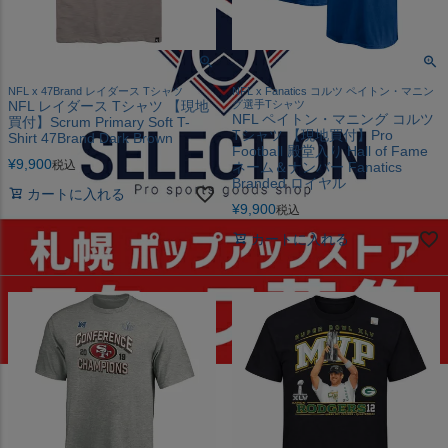
NFL x 47Brand レイダース Tシャツ
NFL x Fanatics コルツ ペイトン・マニン
NFL レイダース Tシャツ 【現地
グ選手Tシャツ
NFL ペイトン・マニング コルツ
買付】Scrum Primary Soft T-
Tシャツ 【現地買付】Pro
Shirt 47Brand Dark Brown
Football 殿堂入り Hall of Fame
¥
9,900
税込
ネーム＆ナンバー Fanatics
Branded ロイヤル
カートに入れる
¥
9,900
税込
カートに入れる