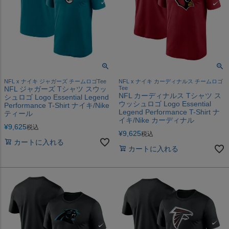
NFL x ナイキ ジャガーズ チームロゴTee
NFL x ナイキ カーディナルス チームロゴ
NFL ジャガーズ Tシャツ スウッ
Tee
NFL カーディナルス Tシャツ ス
シュロゴ Logo Essential Legend
ウッシュロゴ Logo Essential
Performance T-Shirt ナイキ/Nike
Legend Performance T-Shirt ナ
ティール
イキ/Nike カーディナル
¥
9,625
税込
¥
9,625
税込
カートに入れる
カートに入れる