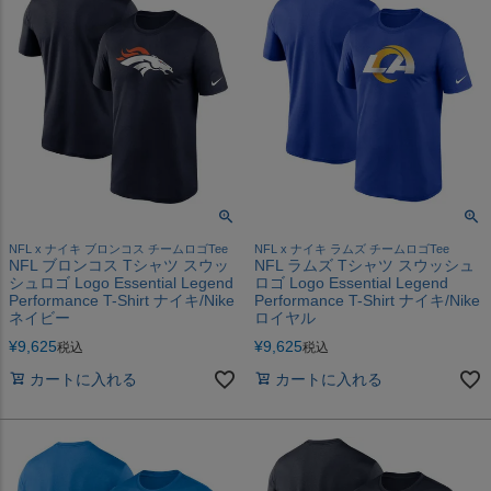
NFL x ナイキ ブロンコス チームロゴTee
NFL x ナイキ ラムズ チームロゴTee
NFL ブロンコス Tシャツ スウッ
NFL ラムズ Tシャツ スウッシュ
シュロゴ Logo Essential Legend
ロゴ Logo Essential Legend
Performance T-Shirt ナイキ/Nike
Performance T-Shirt ナイキ/Nike
ネイビー
ロイヤル
¥
9,625
¥
9,625
税込
税込
カートに入れる
カートに入れる