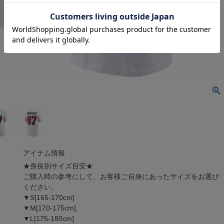
アイテム情報
★身長別サイズ目安★
ご購入時の参考にして、お客様ご自身にあったサイズをお選び
ください。
▼S[165-170cm]
▼M[170-175cm]
▼L[175-180cm]