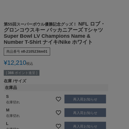
NFL ロブ・
第55回スーパーボウル優勝記念グッズ！
グロンコウスキー バッカニアーズ Tシャツ
Super Bowl LV Champions Name &
Number T-Shirt ナイキ/Nike ホワイト
商品番号
nfl-210523itm01
¥
12,210
税込
[
366
ポイント進呈 ]
在庫
サイズ
在庫品
S
再入荷お知らせ
在庫切れ
M
再入荷お知らせ
在庫切れ
L
再入荷お知らせ