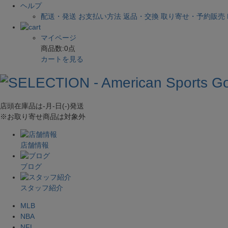
ヘルプ
配送・発送
お支払い方法
返品・交換
取り寄せ・予約販売
マイページ
商品数:
0
点
カートを見る
店頭在庫品は
-月-日(-)
発送
※お取り寄せ商品は対象外
店舗情報
ブログ
スタッフ紹介
MLB
NBA
NFL