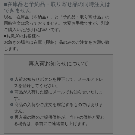
■在庫品と予約品・取り寄せ品の同時注文は
できません
現在
「在庫品（即納品）」
と
「予約品・取り寄せ品」
の
同時注文は承っておりません。大変お手数ですが、別途
ご購入いただければ幸いです。
■お急ぎのお客様へ
お急ぎの場合は
在庫（即納）品
のみのご注文をお願い致
します。
再入荷お知らせについて
入荷お知らせボタンを押下して、メールアドレ
スを登録してください。
商品が入荷した際にメールでお知らせいたしま
す。
商品の入荷やご注文を確定するものではありま
せん。
再入荷の際のご提供価格が、当HPの価格と変わ
る場合は、事前にご連絡差し上げます。