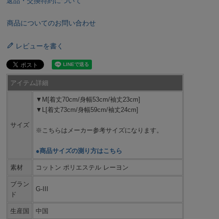
返品・交換特約について
商品についてのお問い合わせ
レビューを書く
アイテム詳細
▼M[着丈70cm/身幅53cm/袖丈23cm]
▼L[着丈73cm/身幅59cm/袖丈24cm]
サイズ
※こちらはメーカー参考サイズになります。
●商品サイズの測り方はこちら
素材
コットン ポリエステル レーヨン
ブラン
G-III
ド
生産国
中国