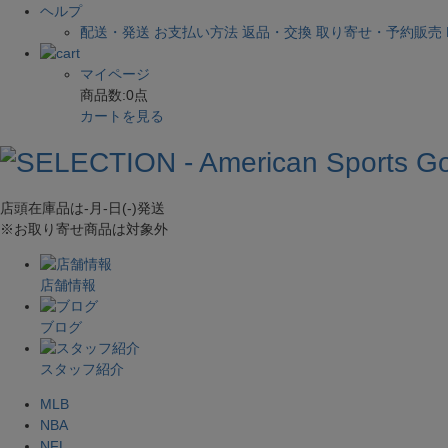
ヘルプ
配送・発送
お支払い方法
返品・交換
取り寄せ・予約販売
マイページ
商品数:
0
点
カートを見る
店頭在庫品は
-月-日(-)
発送
※お取り寄せ商品は対象外
店舗情報
ブログ
スタッフ紹介
MLB
NBA
NFL