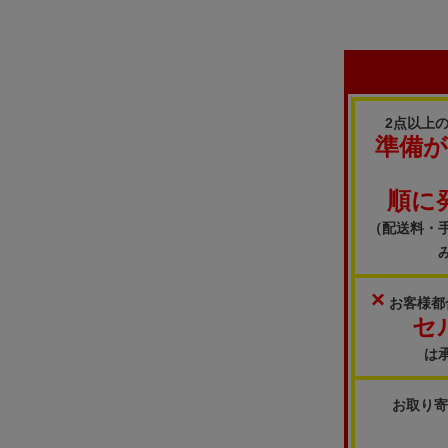
2点以上
準備
順に
（配送料・
×
お客様都
セ
は
お取り