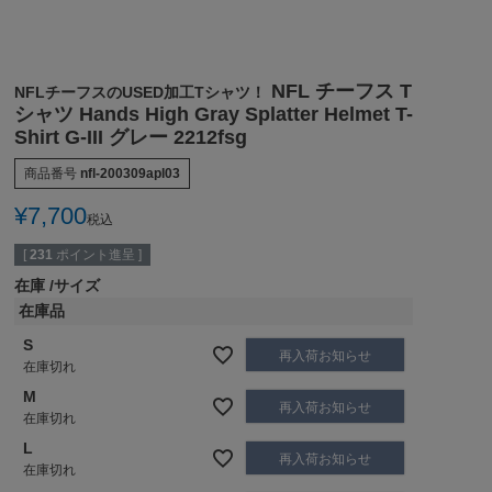
NFL チーフス T
NFLチーフスのUSED加工Tシャツ！
シャツ Hands High Gray Splatter Helmet T-
Shirt G-III グレー 2212fsg
商品番号
nfl-200309apl03
¥
7,700
税込
[
231
ポイント進呈 ]
在庫
サイズ
在庫品
S
再入荷お知らせ
在庫切れ
M
再入荷お知らせ
在庫切れ
L
再入荷お知らせ
在庫切れ