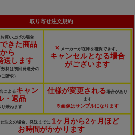
取り寄せ注文規約
のお買い上げの場合
ができた商品
×
メーカーが在庫を確保できず、
から
キャンセルとなる場合
発送します
がございます
手数料は初回発送分の
みご請求）
キャン
仕様が変更される
合による
場合があり
ル・返品
ます
※画像はサンプルになります
承り兼ねます
1ヶ月から2ヶ月ほど
寄せ注文の場合、発送までに
お時間がかかります