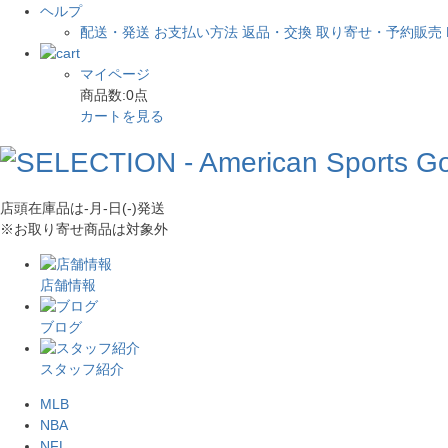
ヘルプ
配送・発送
お支払い方法
返品・交換
取り寄せ・予約販売
マイページ
商品数:
0
点
カートを見る
店頭在庫品は
-月-日(-)
発送
※お取り寄せ商品は対象外
店舗情報
ブログ
スタッフ紹介
MLB
NBA
NFL