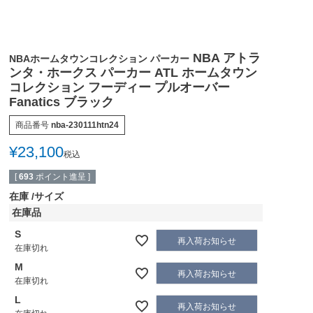
NBA アトラ
NBAホームタウンコレクション パーカー
ンタ・ホークス パーカー ATL ホームタウン
コレクション フーディー プルオーバー
Fanatics ブラック
商品番号
nba-230111htn24
¥
23,100
税込
[
693
ポイント進呈 ]
在庫
サイズ
在庫品
S
再入荷お知らせ
在庫切れ
M
再入荷お知らせ
在庫切れ
L
再入荷お知らせ