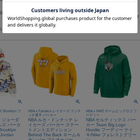
& Ness ブラック ブラック
¥
26,400
税込
000
通常価格
¥
27,500
のところ
のところ
カートに入れる
¥
24,200
税込
れる
カートに入れる
ズ Brooklyn フ
NBA x Fanatics レイカーズ ドンチ
NBA x NIKE チームビッグロゴ フ
ッチ選手 パーカー
ーディー
ル・ジョーダ
NBA ルカ・ドンチッチ レ
NBA セルティックス パー
ルズ パーカ
イカーズ パーカー ステー
カー Team Big Logo
ooklyn
トメントエディション
Hoodie フーディー ナイ
 Jordan
Behind The Back ネーム＆
キ/Nike フォレストグリー
ト
ナンバー プルオーバー
ン