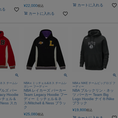
カートに入れる
¥
22,000
税込
れる
カートに入れる
&ネス チームレ
NBA x ミッチェル&ネス チームレ
NBA x NIKE チームビッグロゴ フ
ガシー フーディー
ーディー
ブルズ パー
NBA レイカーズ パーカー
NBA ブルックリン・ネッ
cy Hoodie
Team Legacy Hoodie フー
ツ パーカー Team Big
ッチェル＆
ディー ミッチェル＆ネ
Logo Hoodie ナイキ/Nike
& Ness スカ
ス/Mitchell & Ness ブラッ
ブラック
ク
¥
19,800
税込
¥
25,080
税込
カートに入れる