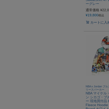
ーグレー
通常価格
¥
22,
¥
19,800
税込
カートに入
NBA x Jordan ブル
リースパーカー
NBA マイケ
ン シカゴ・ブ
ー 現地買付品 Br
Fleece Hoodie
Brand ホワイ