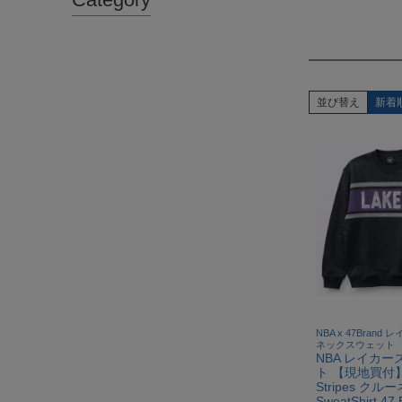
並び替え
新着
NBA x 47Brand
ネックスウェット
NBA レイカー
ト 【現地買付】Ho
Stripes クル
SweatShirt 47