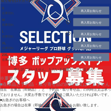
取り寄せ(1ヶ月～2ヶ月)
S
再入荷お知らせ
在庫切れ
M
再入荷お知らせ
在庫切れ
L
再入荷お知らせ
在庫切れ
XL
再入荷お知らせ
在庫切れ
2XL
再入荷お知らせ
在庫切れ
申し訳ございません。ただいま在庫がございません。
※重要※
■在庫品と予約品・取り寄せ品の同時注文はできません
現在
「在庫品（即納品）」
と
「予約品・取り寄せ品」
の同時注文は承っ
ておりません。大変お手数ですが、別途ご購入いただければ幸いです。
■お急ぎのお客様へ
お急ぎの場合は
在庫（即納）品
のみのご注文をお願い致します。