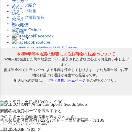
サッカー
スタッフ紹介
WWE
スタッフ募集
UFC
メディア掲載情報
NCAA
Instagram
NASCAR
Twitter
その他
Facebook
MORE ▼
Youtube
セレクション公式LINE@
12:00
までのご注文は
発送予定です。
在庫品は
1-3営業日内で発送
!! ※お取寄せ商品は対象外
×
セレクション新宿本店
ベースボール館
営業：平日・土日祝13:00～19:00
興味のあるスポーツを選択すると
〒160－0023
そのスポーツの最新情報が表示されます。
東京都新宿区西新宿7-22-37ストーク西新宿福星ビル105
すべてのジャンルを選択
MLB
メジャーリーグ
TEL:03-5338-7231