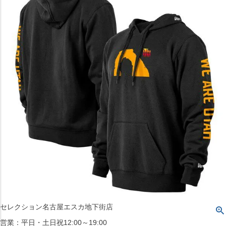
〒542-008
大阪府大阪市中央区西心斎橋1丁目6番14号
TEL:06-4708-3300
MAP
SHOP
BLOG
JR水道橋駅西口店
営業：土・日・祝日のみ 12:00-18:00
〒101-0061
東京都千代田区神田三崎町２丁目２２−１ 1F
MAP
SHOP
セレクション名古屋エスカ地下街店
営業：平日・土日祝12:00～19:00