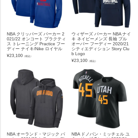
NBA クリッパーズ パーカー 2
ウィザーズ パーカー NBA ナイ
021/22 オンコート プラクティ
キ ネイビーメンズ 長袖 プル
ス トレーニング Practice フー
オーバー フーディー 2020/21
ディー ナイキ/Nike ロイヤル
シティエディション Story Clu
b Logo
¥
23,100
（税込）
¥
23,100
（税込）
NBA オーランド・マジック パ
NBA ドノバン・ミッチェル ユ