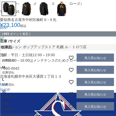
（※15:00～16:00はメンテナンスのためクローズ）
〒453-0015
愛知県名古屋市中村区椿町６−９先
¥
23,100
税込
MAP
SHOP
[
693
ポイント進呈 ]
在庫
サイズ
セレクション ポップアップストア 札幌 ル・トロワ店
在庫品
営業：平日・土日祝12:00～19:00
S
再入荷お知らせ
（※15:00～16:00はメンテナンスのためクローズ）
在庫切れ
M
〒060-0042
再入荷お知らせ
在庫切れ
北海道札幌市中央区大通西１丁目１３
L
再入荷お知らせ
MAP
在庫切れ
SHOP
XL
再入荷お知らせ
在庫切れ
2XL
再入荷お知らせ
在庫切れ