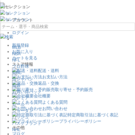
×
アカウント
ログイン
新規登録
MLB
お気に入り
NBA
カートを見る
NFL
ストア情報
プロ野球
配送・送料
WBC
お支払い方法
侍ジャパン
返品・交換
福袋
取り寄せ・予約販売
お買い得パック
会社概要
プレミア
よくある質問
セール
お問い合わせ
ジョーダン
特定商取引法に基づく表記
バッシュ
プライバシーポリシー
バスケブランド
その他
NHL
ブログ