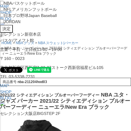
NBA
バスケットボール
MAP
NFL
アメリカンフットボール
SHOP
日本プロ野球
Japan Baseball
BLOG
JORDAN
セレクション新宿本店
x
バスケ/アメフト館
HOME
NBA グッズ
NBA スウェット|パーカー
NBA ユタ・ジャズ パーカー 2021/22 シティエディション プルオーバーフーデ
営業：平日・土日祝13:00～19:00
ィー ニューエラ/New Era ブラック
〒160－0023
東京都新宿区西新宿7-22-37ストーク西新宿福星ビル105
TEL:03-5338-7231
商品番号
nba-211204hod03
MAP
SHOP
NBA ユタ・
2021/22 シティエディション プルオーバーフーディー
BLOG
ジャズ パーカー 2021/22 シティエディション プルオー
バーフーディー ニューエラ/New Era ブラック
セレクション大阪店BIGSTEP 2F
営業：平日・土日祝12:00～19:00