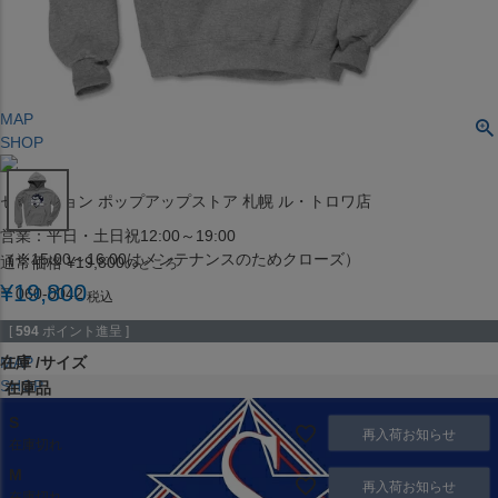
（※15:00～16:00はメンテナンスのためクローズ）
〒453-0015
愛知県名古屋市中村区椿町６−９先
MAP
SHOP
セレクション ポップアップストア 札幌 ル・トロワ店
営業：平日・土日祝12:00～19:00
（※15:00～16:00はメンテナンスのためクローズ）
通常価格
¥
19,800
のところ
¥
19,800
〒060-0042
税込
北海道札幌市中央区大通西１丁目１３
[
594
ポイント進呈 ]
MAP
在庫
サイズ
SHOP
在庫品
S
再入荷お知らせ
在庫切れ
M
再入荷お知らせ
在庫切れ