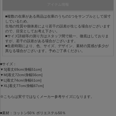
アイテム情報
■複数の在庫がある商品は在庫のうちの1つをサンプルとして採寸
しているため、
生地の性質や個体差により若干の誤差が生じる場合がございます
ので、目安としてお考え下さい。
■サイズ詳細等の測り方はスタッフ間で統一、徹底はしておりま
すが、若干の誤差がある場合がございます。
■生産時期により、色、サイズ、デザイン、素材の質感が多少が
異なる場合がございます。予めご了承ください。
■サイズ：
▼S[着丈69cm/身幅51cm]
▼M[着丈72cm/身幅56cm]
▼L[着丈74cm/身幅61cm]
▼XL[着丈77cm/身幅67cm]
※こちらは実寸ではなくメーカー参考サイズになります。
■素材：コットン50％ ポリエステル50％