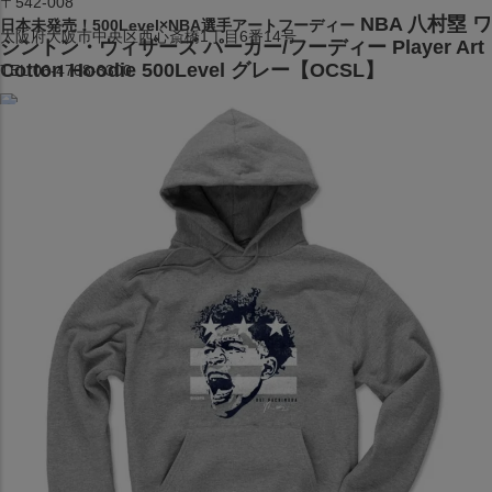
〒542-008
NBA 八村塁 ワ
日本未発売！500Level×NBA選手アートフーディー
大阪府大阪市中央区西心斎橋1丁目6番14号
シントン・ウィザーズ パーカー/フーディー Player Art
Cotton Hoodie 500Level グレー【OCSL】
TEL:06-4708-3300
MAP
SHOP
BLOG
JR水道橋駅西口店
営業：土・日・祝日のみ 12:00-18:00
〒101-0061
東京都千代田区神田三崎町２丁目２２−１ 1F
MAP
SHOP
セレクション名古屋エスカ地下街店
営業：平日・土日祝12:00～19:00