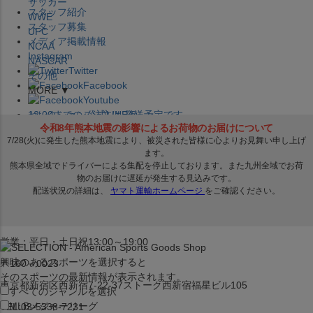
サッカー
スタッフ紹介
WWE
スタッフ募集
UFC
メディア掲載情報
NCAA
Instagram
NASCAR
Twitter
その他
Facebook
MORE ▼
Youtube
セレクション公式LINE@
12:00
までのご注文は
発送予定です。
在庫品は
1-3営業日内で発送
!! ※お取寄せ商品は対象外
×
セレクション新宿本店
ベースボール館
営業：平日・土日祝13:00～19:00
興味のあるスポーツを選択すると
〒160－0023
そのスポーツの最新情報が表示されます。
東京都新宿区西新宿7-22-37ストーク西新宿福星ビル105
すべてのジャンルを選択
MLB
メジャーリーグ
TEL:03-5338-7231