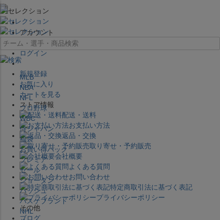
×
アカウント
ログイン
新規登録
MLB
お気に入り
NBA
カートを見る
NFL
ストア情報
プロ野球
配送・送料
WBC
お支払い方法
侍ジャパン
返品・交換
福袋
取り寄せ・予約販売
お買い得パック
会社概要
プレミア
よくある質問
セール
お問い合わせ
ジョーダン
特定商取引法に基づく表記
バッシュ
プライバシーポリシー
バスケブランド
その他
NHL
ブログ