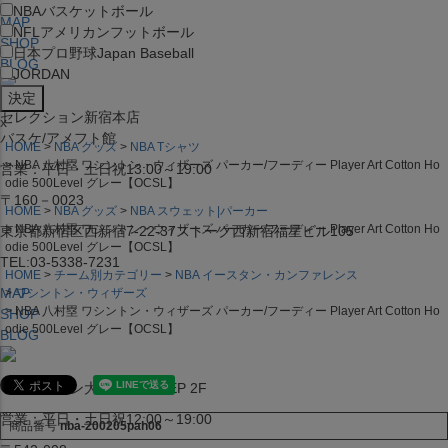
NBA
バスケットボール
MAP
NFL
アメリカンフットボール
SHOP
日本プロ野球
Japan Baseball
BLOG
JORDAN
セレクション新宿本店
x
バスケ/アメフト館
HOME
NBA グッズ
NBA Tシャツ
NBA 八村塁 ワシントン・ウィザーズ パーカー/フーディー Player Art Cotton Ho
営業：平日・土日祝13:00～19:00
odie 500Level グレー【OCSL】
〒160－0023
HOME
NBA グッズ
NBA スウェット|パーカー
NBA 八村塁 ワシントン・ウィザーズ パーカー/フーディー Player Art Cotton Ho
東京都新宿区西新宿7-22-37ストーク西新宿福星ビル105
odie 500Level グレー【OCSL】
TEL:03-5338-7231
HOME
チーム別カテゴリー
NBA イースタン・カンファレンス
MAP
ワシントン・ウィザーズ
NBA 八村塁 ワシントン・ウィザーズ パーカー/フーディー Player Art Cotton Ho
SHOP
odie 500Level グレー【OCSL】
BLOG
セレクション大阪店BIGSTEP 2F
営業：平日・土日祝12:00～19:00
商品番号
nba-200205pah06