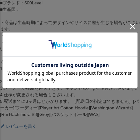
■ブランド：500Level
■生産国：-
・商品は生産時期によってデザインやサイズに差が生じる場合がござい
ます。
・商品はモニターの影響で色の変化が感じられる場合がございます。
・洗濯・アイロンの使用につきましては、品質マークに従ってくださ
い。
※取り寄せ注文規約※
1.2点以上のお買い上げの場合準備ができた商品から順に発送します。
（配送料・手数料は初回発送分のみご請求）
2.お客様都合によるキャンセル・返品はできません。
3.メーカーが在庫を確保できず、キャンセルとなる場合がございます。
4.仕様が変更される場合もございます。
5.配送までに3ヶ月ほどかかります。（配送日の指定はできません）[パ
ーカー][フーディー][Player Art Cotton Hoodie][Washington Wizards]
[Rui Hachimura #8][Grey][バスケットボール][WAS]
レビューを書く