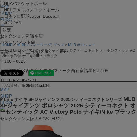
NBA
バスケットボール
MAP
NFL
アメリカンフットボール
SHOP
日本プロ野球
Japan Baseball
BLOG
JORDAN
セレクション新宿本店
x
バスケ/アメフト館
HOME
MLB(メジャーリーグ) グッズ
MLB ポロシャツ
MLB SFジャイアンツ ポロシャツ 2025 シティーコネクト オーセンティック AC
営業：平日・土日祝13:00～19:00
Victory Polo ナイキ/Nike ブラック
〒160－0023
東京都新宿区西新宿7-22-37ストーク西新宿福星ビル105
TEL:03-5338-7231
商品番号
mlb-250501ccb36
MAP
SHOP
MLB
MLB x ナイキ SFジャイアンツ 2025シティーコネクトシリーズ
BLOG
SFジャイアンツ ポロシャツ 2025 シティーコネクト オ
ーセンティック AC Victory Polo ナイキ/Nike ブラック
セレクション大阪店BIGSTEP 2F
営業：平日・土日祝12:00～19:00