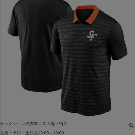
〒542-008
大阪府大阪市中央区西心斎橋1丁目6番14号
TEL:06-4708-3300
MAP
SHOP
BLOG
JR水道橋駅西口店
営業：土・日・祝日のみ 12:00-18:00
〒101-0061
東京都千代田区神田三崎町２丁目２２−１ 1F
MAP
SHOP
セレクション名古屋エスカ地下街店
営業：平日・土日祝12:00～19:00