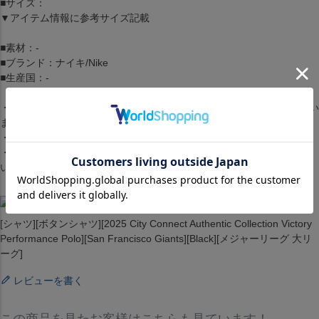
■サイズ：
▼アイテム情報に参考サイズ記載
■素材：-
■ブランド：ナイキ/Nike
■生産国：-
・商品は生産時期によってデザインやサイズに差が生じる場合がござい
ます。
・商品はモニターの影響で色の変化が感じられる場合がございます。
・洗濯・アイロンの使用につきましては、品質マークに従ってくださ
い。
[シャツ][ボタンシャツ][2025 City Connect Authentic Collection Victory
Performance Polo][San Francisco Giants][Black][メジャーリーグ 大リ
ーグ]
レビューを書く
この商品を見たお客様はこちらも見ています！