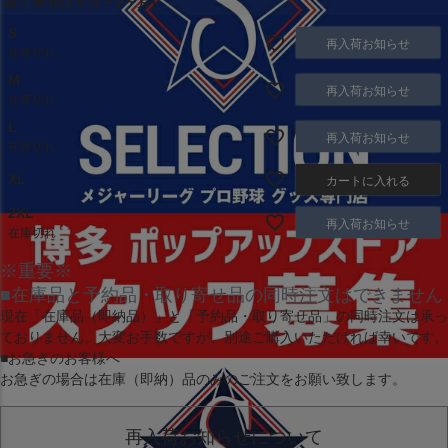
取り寄せ(1ヶ月～2ヶ月)
S
再入荷お知らせ
在庫切れ
M
再入荷お知らせ
在庫切れ
L
再入荷お知らせ
在庫切れ
XL
カートに入れる
2XL
再入荷お知らせ
在庫切れ
※重要※
■在庫品と予約品・取り寄せ品の同時注文はできません
現在
「在庫品（即納品）」
と
「予約品・取り寄せ品」
の同時注文は承っ
ておりません。大変お手数ですが、別途ご購入いただければ幸いです。
■お急ぎのお客様へ
お急ぎの場合は
在庫（即納）品
のみのご注文をお願い致します。
再入荷お知らせについて