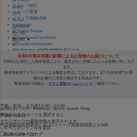
サッカー
スタッフ紹介
WWE
スタッフ募集
UFC
メディア掲載情報
NCAA
Instagram
NASCAR
Twitter
その他
Facebook
MORE ▼
Youtube
セレクション公式LINE@
12:00
までのご注文は
発送予定です。
在庫品は
1-3営業日内で発送
!! ※お取寄せ商品は対象外
×
セレクション新宿本店
ベースボール館
営業：平日・土日祝13:00～19:00
興味のあるスポーツを選択すると
〒160－0023
そのスポーツの最新情報が表示されます。
東京都新宿区西新宿7-22-37ストーク西新宿福星ビル105
すべてのジャンルを選択
MLB
メジャーリーグ
TEL:03-5338-7231