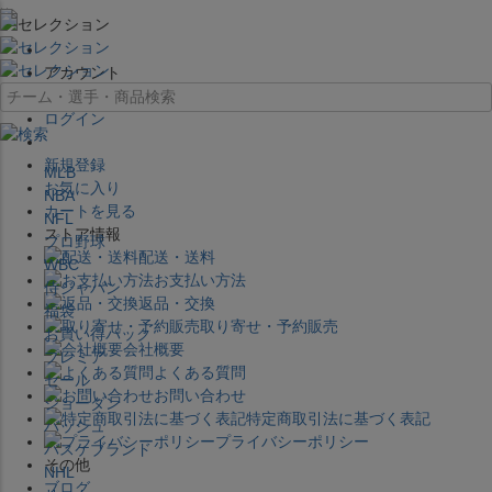
×
アカウント
ログイン
新規登録
MLB
お気に入り
NBA
カートを見る
NFL
ストア情報
プロ野球
配送・送料
WBC
お支払い方法
侍ジャパン
返品・交換
福袋
取り寄せ・予約販売
お買い得パック
会社概要
プレミア
よくある質問
セール
お問い合わせ
ジョーダン
特定商取引法に基づく表記
バッシュ
プライバシーポリシー
バスケブランド
その他
NHL
ブログ