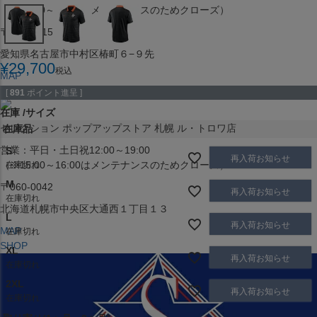
（※15:00～16:00はメンテナンスのためクローズ）
〒453-0015
愛知県名古屋市中村区椿町６−９先
¥
29,700
税込
MAP
SHOP
[
891
ポイント進呈 ]
在庫
サイズ
セレクション ポップアップストア 札幌 ル・トロワ店
在庫品
営業：平日・土日祝12:00～19:00
S
再入荷お知らせ
（※15:00～16:00はメンテナンスのためクローズ）
在庫切れ
M
〒060-0042
再入荷お知らせ
在庫切れ
北海道札幌市中央区大通西１丁目１３
L
再入荷お知らせ
MAP
在庫切れ
SHOP
XL
再入荷お知らせ
在庫切れ
2XL
再入荷お知らせ
在庫切れ