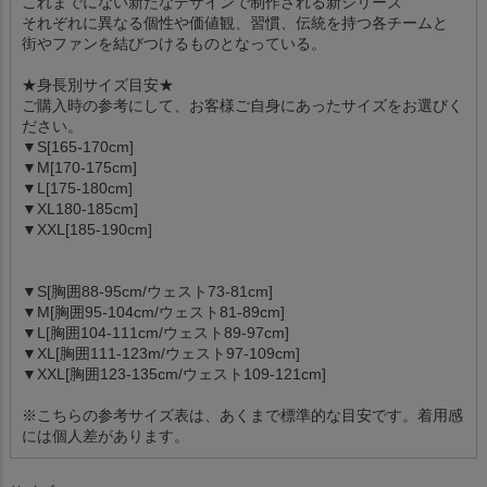
これまでにない新たなデザインで制作される新シリーズ
それぞれに異なる個性や価値観、習慣、伝統を持つ各チームと
街やファンを結びつけるものとなっている。
★身長別サイズ目安★
ご購入時の参考にして、お客様ご自身にあったサイズをお選びく
ださい。
▼S[165-170cm]
▼M[170-175cm]
▼L[175-180cm]
▼XL180-185cm]
▼XXL[185-190cm]
▼S[胸囲88-95cm/ウェスト73-81cm]
▼M[胸囲95-104cm/ウェスト81-89cm]
▼L[胸囲104-111cm/ウェスト89-97cm]
▼XL[胸囲111-123m/ウェスト97-109cm]
▼XXL[胸囲123-135cm/ウェスト109-121cm]
※こちらの参考サイズ表は、あくまで標準的な目安です。着用感
には個人差があります。