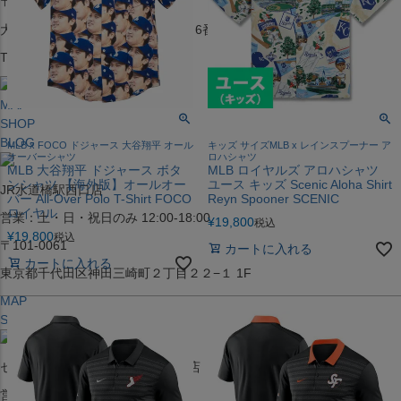
〒542-008
大阪府大阪市中央区西心斎橋1丁目6番14号
TEL:06-4708-3300
MAP
SHOP
BLOG
MLB x FOCO ドジャース 大谷翔平 オール
キッズ サイズMLB x レインスプーナー ア
オーバーシャツ
ロハシャツ
MLB 大谷翔平 ドジャース ボタ
MLB ロイヤルズ アロハシャツ
ンシャツ 【海外版】オールオー
ユース キッズ Scenic Aloha Shirt
JR水道橋駅西口店
バー All-Over Polo T-Shirt FOCO
Reyn Spooner SCENIC
ロイヤル
営業：土・日・祝日のみ 12:00-18:00
¥
19,800
税込
¥
19,800
税込
〒101-0061
カートに入れる
カートに入れる
東京都千代田区神田三崎町２丁目２２−１ 1F
MAP
SHOP
セレクション名古屋エスカ地下街店
営業：平日・土日祝12:00～19:00