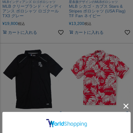
MLBインディアンズ ロゴポロシャツ
星条旗デザインのMLBポロシャツ
MLB クリーブランド・インディ
MLB シカゴ・カブス Stars &
アンス ポロシャツ ロゴクール
Stripes ポロシャツ (USA Flag)
TX3 グレー
TF Fan ネイビー
¥
19,800
¥
13,200
税込
税込
カートに入れる
カートに入れる
爽やかな着心地のMLBチームロゴポロシ
今年の夏はこれで決まり！夏気分を盛り
ャツ
上げるMLBアロハシャツ
MLB シカゴ・ホワイトソックス
秋山翔吾 選手所属 MLB シンシ