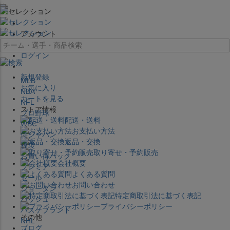
×
アカウント
ログイン
新規登録
MLB
お気に入り
NBA
カートを見る
NFL
ストア情報
プロ野球
配送・送料
WBC
お支払い方法
侍ジャパン
返品・交換
福袋
取り寄せ・予約販売
お買い得パック
会社概要
プレミア
よくある質問
セール
お問い合わせ
ジョーダン
特定商取引法に基づく表記
バッシュ
プライバシーポリシー
バスケブランド
その他
NHL
ブログ