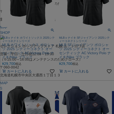
（※15:00～16:00はメンテナンスのためクローズ）
〒453-0015
愛知県名古屋市中村区椿町６−９先
MAP
SHOP
MLB x ナイキ ホワイトソックス 2025シテ
MLB x ナイキ SFジャイアンツ 2025シテ
ィーコネクトシリーズ
ィーコネクトシリーズ
MLB ホワイトソックス ポロシャ
MLB SFジャイアンツ ポロシャ
セレクション ポップアップストア 札幌 ル・トロワ店
ツ 2025 シティーコネクト オー
ツ 2025 シティーコネクト オー
センティック AC Victory Polo ナ
センティック AC Victory Polo ナ
営業：平日・土日祝12:00～19:00
イキ/Nike ブラック
イキ/Nike ブラック
（※15:00～16:00はメンテナンスのためクローズ）
¥
29,700
¥
29,700
税込
税込
〒060-0042
カートに入れる
カートに入れる
北海道札幌市中央区大通西１丁目１３
MAP
SHOP