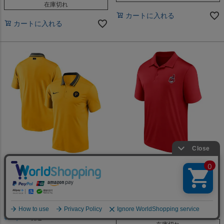
在庫切れ
カートに入れる
カートに入れる
MLB パイレーツ シティーコネクトシリー
MLB x Majestic 廃盤のワフー酋長シリー
ズ
ズ
MLB パイレーツ 2023 シティー
MLB インディアンス ワフー酋長
コネクト Knit Performance Polo
Chest Polo Antigua レッド
ナイキ/Nike ゴールド
¥
27,500
税込
¥
23,100
税込