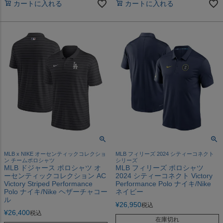
カートに入れる
カートに入れる
MLB x NIKE オーセンティックコレクショ
MLB フィリーズ 2024 シティーコネクト
ン チームポロシャツ
シリーズ
MLB ドジャース ポロシャツ オ
MLB フィリーズ ポロシャツ
ーセンティックコレクション AC
2024 シティーコネクト Victory
Victory Striped Performance
Performance Polo ナイキ/Nike
Polo ナイキ/Nike ヘザーチャコー
ネイビー
ル
¥
26,950
税込
¥
26,400
税込
在庫切れ