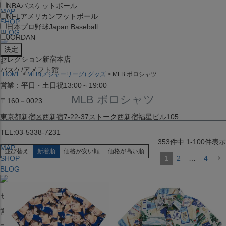
NBA
バスケットボール
MAP
NFL
アメリカンフットボール
SHOP
日本プロ野球
Japan Baseball
BLOG
JORDAN
セレクション新宿本店
x
バスケ/アメフト館
HOME
MLB(メジャーリーグ) グッズ
MLB ポロシャツ
営業：平日・土日祝13:00～19:00
MLB ポロシャツ
〒160－0023
東京都新宿区西新宿7-22-37ストーク西新宿福星ビル105
TEL:03-5338-7231
353
件中
1
-
100
件表示
MAP
並び替え
新着順
価格が安い順
価格が高い順
SHOP
1
2
…
4
BLOG
セレクション大阪店BIGSTEP 2F
営業：平日・土日祝12:00～19:00