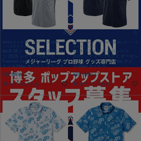
MLB x ナイキ SFジャイアンツ 2025シテ
MLB x ナイキ アストロズ 2025シティーコ
ィーコネクトシリーズ
ネクトシリーズ
MLB SFジャイアンツ ポロシャ
MLB アストロズ ポロシャツ
ツ 2025 シティーコネクト
2025 シティーコネクト オーセン
Fashion Legacy Icon Vapor Polo
ティック AC Victory Polo ナイ
ナイキ/Nike ホワイト ブラック
キ/Nike ネイビー
¥
31,680
¥
29,700
税込
税込
カートに入れる
カートに入れる