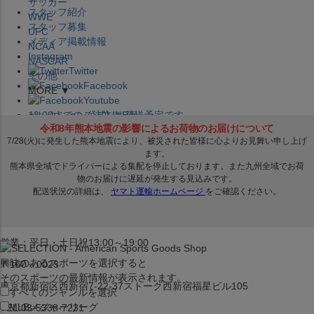
サッカー
スタッフ紹介
WWE
スタッフ募集
UFC
メディア掲載情報
NCAA
Instagram
NASCAR
Twitter
その他
Facebook
MORE ▼
Youtube
セレクション公式LINE@
12:00
までのご注文は
発送予定です。
在庫品は
1-3営業日内で発送
!! ※お取寄せ商品は対象外
×
セレクション新宿本店
ベースボール館
営業：平日・土日祝13:00～19:00
興味のあるスポーツを選択すると
〒160－0023
そのスポーツの最新情報が表示されます。
東京都新宿区西新宿7-22-37ストーク西新宿福星ビル105
すべてのジャンルを選択
MLB
メジャーリーグ
TEL:03-5338-7231