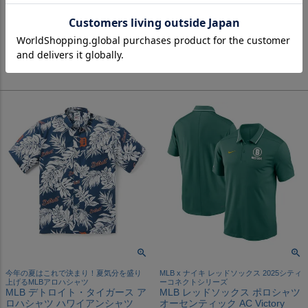
Cool Moisture Wicking ポロシャ
ナティ・レッズ アロハシャツ ハ
ツ TX3 ブラック
ワイアンシャツ Reyn Spooner
レッド
¥
16,500
税込
¥
19,800
税込
カートに入れる
カートに入れる
今年の夏はこれで決まり！夏気分を盛り
MLB x ナイキ レッドソックス 2025シティ
上げるMLBアロハシャツ
ーコネクトシリーズ
MLB デトロイト・タイガース ア
MLB レッドソックス ポロシャツ
ロハシャツ ハワイアンシャツ
オーセンティック AC Victory