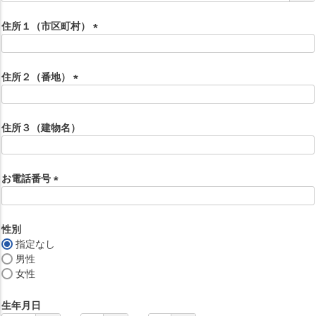
必
須
住所１（市区町村）
)
(
必
須
住所２（番地）
)
(
必
須
住所３（建物名）
)
お電話番号
(
必
須
性別
)
指定なし
男性
女性
生年月日