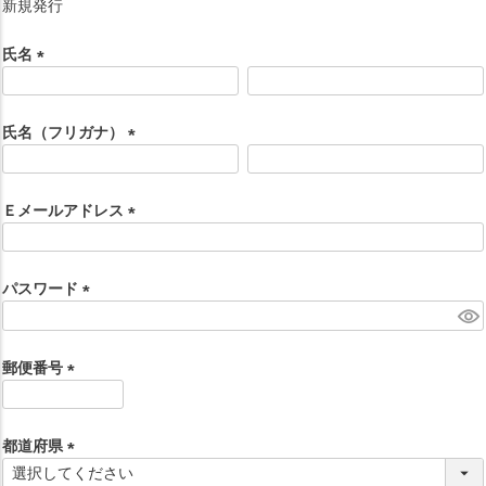
新規発行
氏名
(
必
須
氏名（フリガナ）
)
(
必
須
Ｅメールアドレス
)
(
必
須
パスワード
)
(
必
須
郵便番号
)
(
必
須
都道府県
)
(