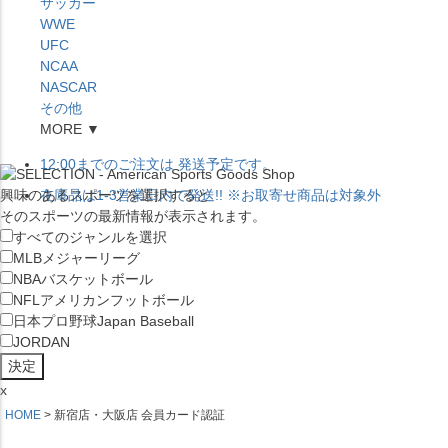
サッカー
WWE
UFC
NCAA
NASCAR
その他
MORE ▼
12:00
までのご注文は
発送予定です。
興味のあるスポーツを選択すると
在庫品は
1-3営業日内で発送
!! ※お取寄せ商品は対象外
そのスポーツの最新情報が表示されます。
すべてのジャンルを選択
MLB
メジャーリーグ
NBA
バスケットボール
NFL
アメリカンフットボール
日本プロ野球
Japan Baseball
JORDAN
x
HOME
新宿店・大阪店 会員カード認証