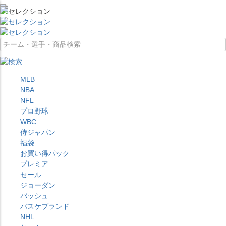
MLB
NBA
NFL
プロ野球
WBC
侍ジャパン
福袋
お買い得パック
プレミア
セール
ジョーダン
バッシュ
バスケブランド
NHL