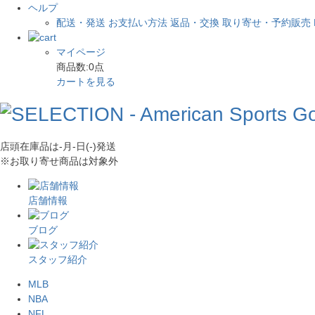
ヘルプ
配送・発送
お支払い方法
返品・交換
取り寄せ・予約販売
マイページ
商品数:
0
点
カートを見る
店頭在庫品は
-月-日(-)
発送
※お取り寄せ商品は対象外
店舗情報
ブログ
スタッフ紹介
MLB
NBA
NFL