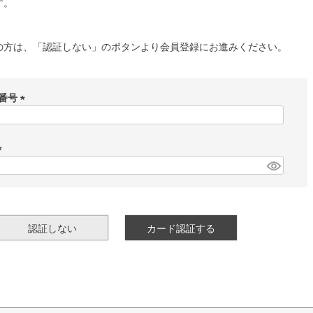
す。
の方は、「認証しない」のボタンより会員登録にお進みください。
番号
(
必
須
)
(
必
須
)
認証しない
カード認証する