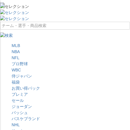
MLB
NBA
NFL
プロ野球
WBC
侍ジャパン
福袋
お買い得パック
プレミア
セール
ジョーダン
バッシュ
バスケブランド
NHL