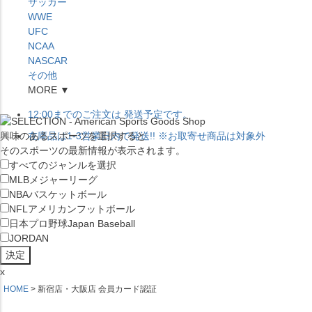
サッカー
WWE
UFC
NCAA
NASCAR
その他
MORE ▼
12:00
までのご注文は
発送予定です。
興味のあるスポーツを選択すると
在庫品は
1-3営業日内で発送
!! ※お取寄せ商品は対象外
そのスポーツの最新情報が表示されます。
すべてのジャンルを選択
MLB
メジャーリーグ
NBA
バスケットボール
NFL
アメリカンフットボール
日本プロ野球
Japan Baseball
JORDAN
x
HOME
新宿店・大阪店 会員カード認証