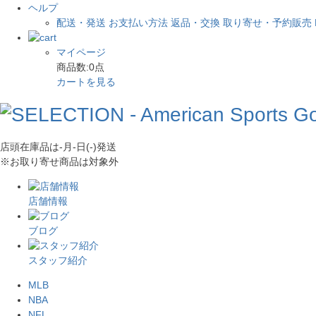
ヘルプ
配送・発送
お支払い方法
返品・交換
取り寄せ・予約販売
マイページ
商品数:
0
点
カートを見る
店頭在庫品は
-月-日(-)
発送
※お取り寄せ商品は対象外
店舗情報
ブログ
スタッフ紹介
MLB
NBA
NFL