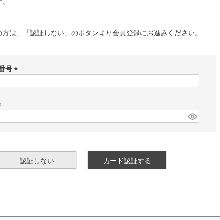
す。
の方は、「認証しない」のボタンより会員登録にお進みください。
番号
(
必
須
)
(
必
須
)
認証しない
カード認証する