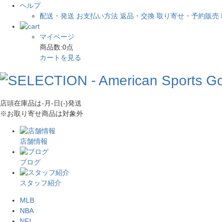
ヘルプ
配送・発送
お支払い方法
返品・交換
取り寄せ・予約販売
マイページ
商品数:
0
点
カートを見る
店頭在庫品は
-月-日(-)
発送
※お取り寄せ商品は対象外
店舗情報
ブログ
スタッフ紹介
MLB
NBA
NFL