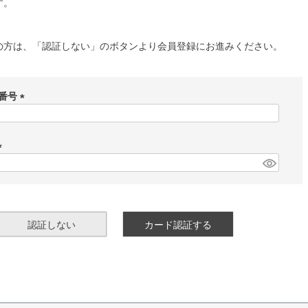
す。
の方は、「認証しない」のボタンより会員登録にお進みください。
番号
(
必
須
)
(
必
須
)
認証しない
カード認証する