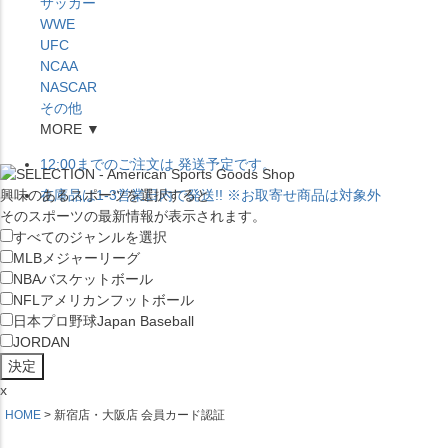
サッカー
WWE
UFC
NCAA
NASCAR
その他
MORE ▼
12:00
までのご注文は
発送予定です。
興味のあるスポーツを選択すると
在庫品は
1-3営業日内で発送
!! ※お取寄せ商品は対象外
そのスポーツの最新情報が表示されます。
すべてのジャンルを選択
MLB
メジャーリーグ
NBA
バスケットボール
NFL
アメリカンフットボール
日本プロ野球
Japan Baseball
JORDAN
x
HOME
新宿店・大阪店 会員カード認証