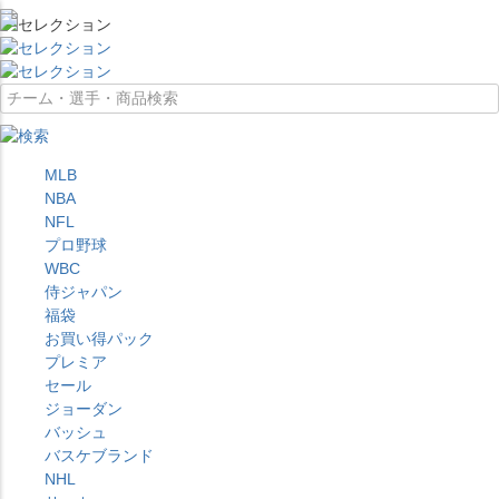
MLB
NBA
NFL
プロ野球
WBC
侍ジャパン
福袋
お買い得パック
プレミア
セール
ジョーダン
バッシュ
バスケブランド
NHL