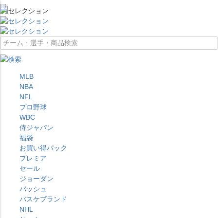
MLB
NBA
NFL
プロ野球
WBC
侍ジャパン
福袋
お買い得パック
プレミア
セール
ジョーダン
バッシュ
バスケブランド
NHL