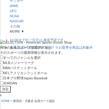
サッカー
WWE
UFC
NCAA
NASCAR
その他
MORE ▼
12:00
までのご注文は
発送予定です。
興味のあるスポーツを選択すると
在庫品は
1-3営業日内で発送
!! ※お取寄せ商品は対象外
そのスポーツの最新情報が表示されます。
すべてのジャンルを選択
MLB
メジャーリーグ
NBA
バスケットボール
NFL
アメリカンフットボール
日本プロ野球
Japan Baseball
JORDAN
x
HOME
新宿店・大阪店 会員カード認証