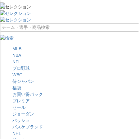
MLB
NBA
NFL
プロ野球
WBC
侍ジャパン
福袋
お買い得パック
プレミア
セール
ジョーダン
バッシュ
バスケブランド
NHL