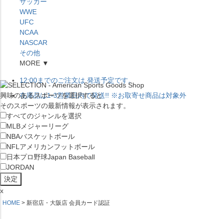
サッカー
WWE
UFC
NCAA
NASCAR
その他
MORE ▼
12:00
までのご注文は
発送予定です。
興味のあるスポーツを選択すると
在庫品は
1-3営業日内で発送
!! ※お取寄せ商品は対象外
そのスポーツの最新情報が表示されます。
すべてのジャンルを選択
MLB
メジャーリーグ
NBA
バスケットボール
NFL
アメリカンフットボール
日本プロ野球
Japan Baseball
JORDAN
x
HOME
新宿店・大阪店 会員カード認証