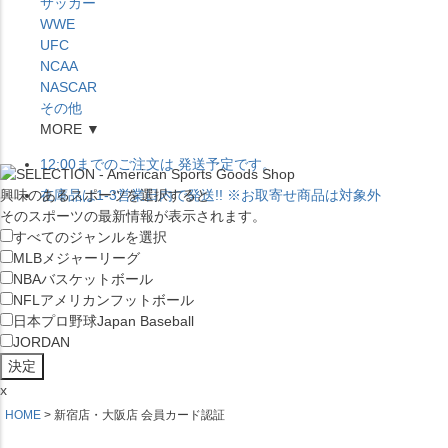
サッカー
WWE
UFC
NCAA
NASCAR
その他
MORE ▼
12:00
までのご注文は
発送予定です。
興味のあるスポーツを選択すると
在庫品は
1-3営業日内で発送
!! ※お取寄せ商品は対象外
そのスポーツの最新情報が表示されます。
すべてのジャンルを選択
MLB
メジャーリーグ
NBA
バスケットボール
NFL
アメリカンフットボール
日本プロ野球
Japan Baseball
JORDAN
x
HOME
新宿店・大阪店 会員カード認証