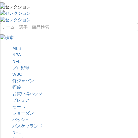
MLB
NBA
NFL
プロ野球
WBC
侍ジャパン
福袋
お買い得パック
プレミア
セール
ジョーダン
バッシュ
バスケブランド
NHL