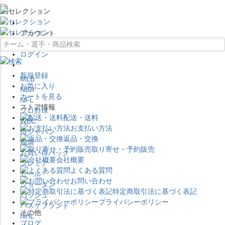
×
アカウント
ログイン
新規登録
MLB
お気に入り
NBA
カートを見る
NFL
ストア情報
プロ野球
配送・送料
WBC
お支払い方法
侍ジャパン
返品・交換
福袋
取り寄せ・予約販売
お買い得パック
会社概要
プレミア
よくある質問
セール
お問い合わせ
ジョーダン
特定商取引法に基づく表記
バッシュ
プライバシーポリシー
バスケブランド
その他
NHL
ブログ