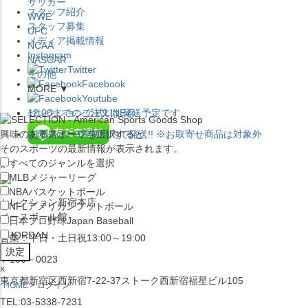
サッカー
スタッフ紹介
WWE
スタッフ募集
UFC
メディア掲載情報
NCAA
Instagram
NASCAR
Twitter
その他
Facebook
MORE ▼
Youtube
セレクション公式LINE@
12:00
までのご注文は
発送予定です。
興味のあるスポーツを選択すると
在庫品は
1-3営業日内で発送
!! ※お取寄せ商品は対象外
そのスポーツの最新情報が表示されます。
すべてのジャンルを選択
×
MLB
メジャーリーグ
NBA
バスケットボール
セレクション新宿本店
NFL
アメリカンフットボール
ベースボール館
日本プロ野球
Japan Baseball
JORDAN
営業：平日・土日祝13:00～19:00
〒160－0023
x
東京都新宿区西新宿7-22-37ストーク西新宿福星ビル105
HOME
ログイン
TEL:03-5338-7231