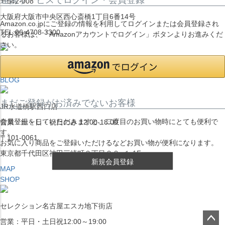
〒542-008
大阪府大阪市中央区西心斎橋1丁目6番14号
Amazon.co.jpにご登録の情報を利用してログインまたは会員登録され
TEL:06-4708-3300
るお客様は、「Amazonアカウントでログイン」ボタンよりお進みくだ
さい。
MAP
SHOP
BLOG
まだご登録がお済みでないお客様
JR水道橋駅西口店
会員登録をしていただきますと、二度目のお買い物時にとても便利で
営業：土・日・祝日のみ 12:00-18:00
す。
〒101-0061
お気に入り商品をご登録いただけるなどお買い物が便利になります。
東京都千代田区神田三崎町２丁目２２−１ 1F
新規会員登録
MAP
SHOP
セレクション名古屋エスカ地下街店
営業：平日・土日祝12:00～19:00