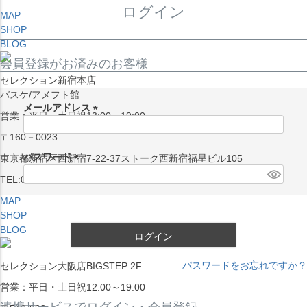
ログイン
MAP
SHOP
BLOG
会員登録がお済みのお客様
セレクション新宿本店
バスケ/アメフト館
メールアドレス
営業：平日・土日祝13:00～19:00
(
〒160－0023
必
須
パスワード
東京都新宿区西新宿7-22-37ストーク西新宿福星ビル105
)
(
TEL:03-5338-7231
必
MAP
須
SHOP
)
BLOG
ログイン
パスワードをお忘れですか？
セレクション大阪店BIGSTEP 2F
営業：平日・土日祝12:00～19:00
連携サービスでログイン・会員登録