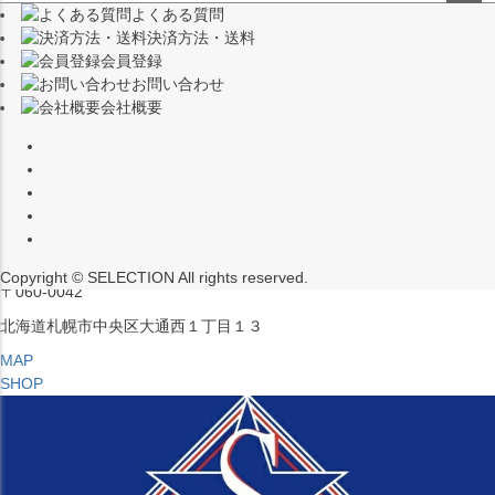
よくある質問
（※15:00～16:00はメンテナンスのためクローズ）
ペー
決済方法・送料
ジト
〒453-0015
会員登録
ップ
愛知県名古屋市中村区椿町６−９先
お問い合わせ
へ
会社概要
MAP
SHOP
セレクション ポップアップストア 札幌 ル・トロワ店
営業：平日・土日祝12:00～19:00
（※15:00～16:00はメンテナンスのためクローズ）
Copyright © SELECTION All rights reserved.
〒060-0042
北海道札幌市中央区大通西１丁目１３
MAP
SHOP