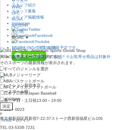
サッカー
スタッフ紹介
WWE
スタッフ募集
UFC
メディア掲載情報
NCAA
Instagram
NASCAR
Twitter
その他
Facebook
MORE ▼
Youtube
セレクション公式LINE@
12:00
までのご注文は
発送予定です。
興味のあるスポーツを選択すると
在庫品は
1-3営業日内で発送
!! ※お取寄せ商品は対象外
そのスポーツの最新情報が表示されます。
すべてのジャンルを選択
×
MLB
メジャーリーグ
NBA
バスケットボール
セレクション新宿本店
NFL
アメリカンフットボール
ベースボール館
日本プロ野球
Japan Baseball
JORDAN
営業：平日・土日祝13:00～19:00
〒160－0023
x
東京都新宿区西新宿7-22-37ストーク西新宿福星ビル105
HOME
ログイン
TEL:03-5338-7231