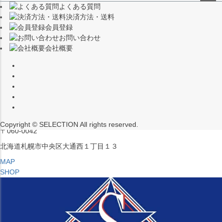
よくある質問
（※15:00～16:00はメンテナンスのためクローズ）
ペー
決済方法・送料
ジト
〒453-0015
会員登録
ップ
愛知県名古屋市中村区椿町６−９先
お問い合わせ
へ
会社概要
MAP
SHOP
セレクション ポップアップストア 札幌 ル・トロワ店
営業：平日・土日祝12:00～19:00
（※15:00～16:00はメンテナンスのためクローズ）
Copyright © SELECTION All rights reserved.
〒060-0042
北海道札幌市中央区大通西１丁目１３
MAP
SHOP