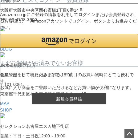
〒542-008
大阪府大阪市中央区西心斎橋1丁目6番14号
Amazon.co.jpにご登録の情報を利用してログインまたは会員登録され
TEL:06-4708-3300
るお客様は、「Amazonアカウントでログイン」ボタンよりお進みくだ
さい。
MAP
SHOP
BLOG
まだご登録がお済みでないお客様
JR水道橋駅西口店
会員登録をしていただきますと、二度目のお買い物時にとても便利で
営業：土・日・祝日のみ 12:00-18:00
す。
〒101-0061
お気に入り商品をご登録いただけるなどお買い物が便利になります。
東京都千代田区神田三崎町２丁目２２−１ 1F
新規会員登録
MAP
SHOP
セレクション名古屋エスカ地下街店
営業：平日・土日祝12:00～19:00