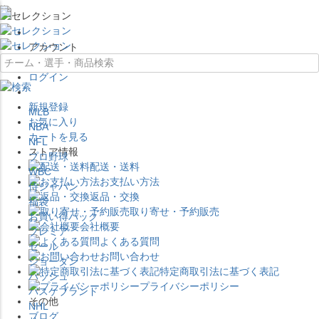
×
アカウント
ログイン
新規登録
MLB
お気に入り
NBA
カートを見る
NFL
ストア情報
プロ野球
配送・送料
WBC
お支払い方法
侍ジャパン
返品・交換
福袋
取り寄せ・予約販売
お買い得パック
会社概要
プレミア
よくある質問
セール
お問い合わせ
ジョーダン
特定商取引法に基づく表記
バッシュ
プライバシーポリシー
バスケブランド
その他
NHL
ブログ