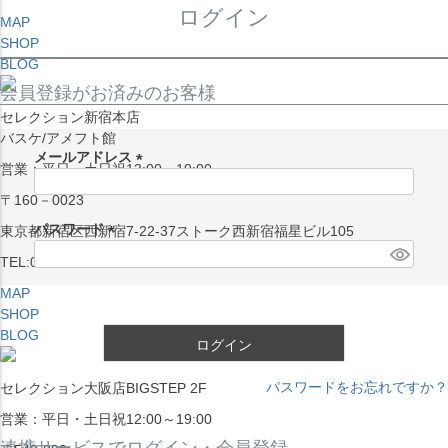
ログイン
MAP
SHOP
BLOG
会員登録がお済みのお客様
セレクション新宿本店
バスケ/アメフト館
メールアドレス
営業：平日・土日祝13:00～19:00
(
〒160－0023
必
須
パスワード
東京都新宿区西新宿7-22-37ストーク西新宿福星ビル105
)
(
TEL:03-5338-7231
必
MAP
須
SHOP
)
BLOG
ログイン
パスワードをお忘れですか？
セレクション大阪店BIGSTEP 2F
営業：平日・土日祝12:00～19:00
連携サービスでログイン・会員登録