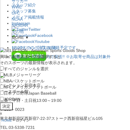
サッカー
スタッフ紹介
WWE
スタッフ募集
UFC
メディア掲載情報
NCAA
Instagram
NASCAR
Twitter
その他
Facebook
MORE ▼
Youtube
セレクション公式LINE@
12:00
までのご注文は
発送予定です。
興味のあるスポーツを選択すると
在庫品は
1-3営業日内で発送
!! ※お取寄せ商品は対象外
そのスポーツの最新情報が表示されます。
すべてのジャンルを選択
×
MLB
メジャーリーグ
NBA
バスケットボール
セレクション新宿本店
NFL
アメリカンフットボール
ベースボール館
日本プロ野球
Japan Baseball
JORDAN
営業：平日・土日祝13:00～19:00
〒160－0023
x
東京都新宿区西新宿7-22-37ストーク西新宿福星ビル105
HOME
ログイン
TEL:03-5338-7231