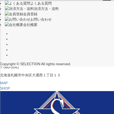
よくある質問
（※15:00～16:00はメンテナンスのためクローズ）
ペー
決済方法・送料
ジト
〒453-0015
会員登録
ップ
愛知県名古屋市中村区椿町６−９先
お問い合わせ
へ
会社概要
MAP
SHOP
セレクション ポップアップストア 札幌 ル・トロワ店
営業：平日・土日祝12:00～19:00
（※15:00～16:00はメンテナンスのためクローズ）
Copyright © SELECTION All rights reserved.
〒060-0042
北海道札幌市中央区大通西１丁目１３
MAP
SHOP