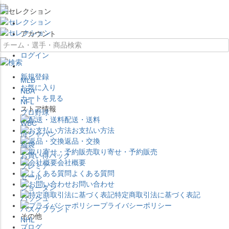
×
アカウント
ログイン
新規登録
MLB
お気に入り
NBA
カートを見る
NFL
ストア情報
プロ野球
配送・送料
WBC
お支払い方法
侍ジャパン
返品・交換
福袋
取り寄せ・予約販売
お買い得パック
会社概要
プレミア
よくある質問
セール
お問い合わせ
ジョーダン
特定商取引法に基づく表記
バッシュ
プライバシーポリシー
バスケブランド
その他
NHL
ブログ