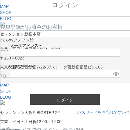
ログイン
MAP
SHOP
BLOG
会員登録がお済みのお客様
セレクション新宿本店
バスケ/アメフト館
メールアドレス
営業：平日・土日祝13:00～19:00
(
〒160－0023
必
須
パスワード
東京都新宿区西新宿7-22-37ストーク西新宿福星ビル105
)
(
TEL:03-5338-7231
必
MAP
須
SHOP
)
BLOG
ログイン
パスワードをお忘れですか？
セレクション大阪店BIGSTEP 2F
営業：平日・土日祝12:00～19:00
連携サービスでログイン・会員登録