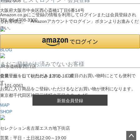
〒542-008
大阪府大阪市中央区西心斎橋1丁目6番14号
Amazon.co.jpにご登録の情報を利用してログインまたは会員登録され
TEL:06-4708-3300
るお客様は、「Amazonアカウントでログイン」ボタンよりお進みくだ
さい。
MAP
SHOP
BLOG
まだご登録がお済みでないお客様
JR水道橋駅西口店
会員登録をしていただきますと、二度目のお買い物時にとても便利で
営業：土・日・祝日のみ 12:00-18:00
す。
〒101-0061
お気に入り商品をご登録いただけるなどお買い物が便利になります。
東京都千代田区神田三崎町２丁目２２−１ 1F
新規会員登録
MAP
SHOP
セレクション名古屋エスカ地下街店
営業：平日・土日祝12:00～19:00