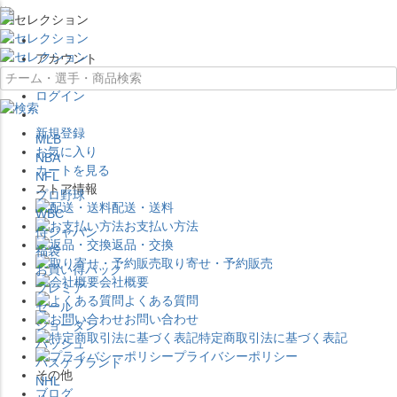
×
アカウント
ログイン
新規登録
MLB
お気に入り
NBA
カートを見る
NFL
ストア情報
プロ野球
配送・送料
WBC
お支払い方法
侍ジャパン
返品・交換
福袋
取り寄せ・予約販売
お買い得パック
会社概要
プレミア
よくある質問
セール
お問い合わせ
ジョーダン
特定商取引法に基づく表記
バッシュ
プライバシーポリシー
バスケブランド
その他
NHL
ブログ