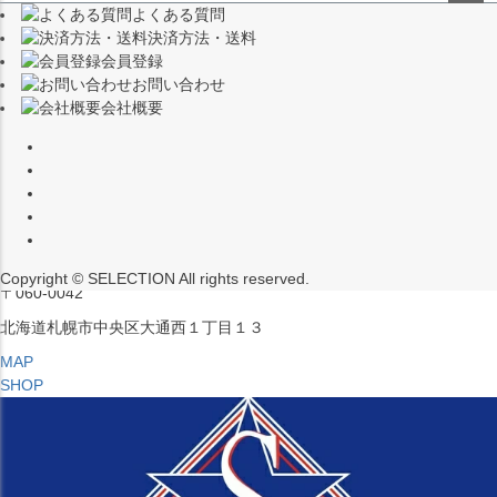
よくある質問
（※15:00～16:00はメンテナンスのためクローズ）
ペー
決済方法・送料
ジト
〒453-0015
会員登録
ップ
愛知県名古屋市中村区椿町６−９先
お問い合わせ
へ
会社概要
MAP
SHOP
セレクション ポップアップストア 札幌 ル・トロワ店
営業：平日・土日祝12:00～19:00
（※15:00～16:00はメンテナンスのためクローズ）
Copyright © SELECTION All rights reserved.
〒060-0042
北海道札幌市中央区大通西１丁目１３
MAP
SHOP