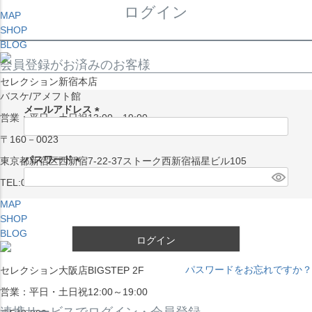
ログイン
MAP
SHOP
BLOG
会員登録がお済みのお客様
セレクション新宿本店
バスケ/アメフト館
メールアドレス
営業：平日・土日祝13:00～19:00
(
〒160－0023
必
須
パスワード
東京都新宿区西新宿7-22-37ストーク西新宿福星ビル105
)
(
TEL:03-5338-7231
必
MAP
須
SHOP
)
BLOG
ログイン
パスワードをお忘れですか？
セレクション大阪店BIGSTEP 2F
営業：平日・土日祝12:00～19:00
連携サービスでログイン・会員登録