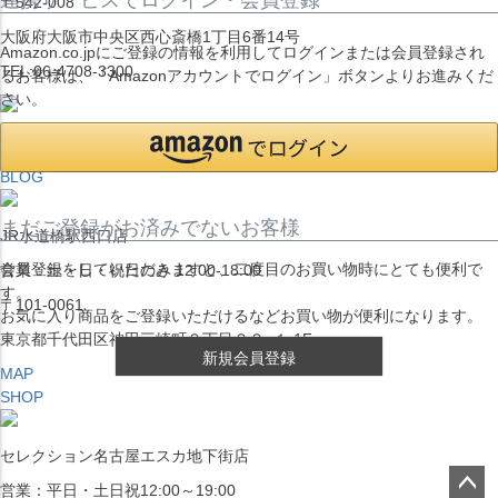
〒542-008
大阪府大阪市中央区西心斎橋1丁目6番14号
Amazon.co.jpにご登録の情報を利用してログインまたは会員登録され
TEL:06-4708-3300
るお客様は、「Amazonアカウントでログイン」ボタンよりお進みくだ
さい。
MAP
SHOP
BLOG
まだご登録がお済みでないお客様
JR水道橋駅西口店
会員登録をしていただきますと、二度目のお買い物時にとても便利で
営業：土・日・祝日のみ 12:00-18:00
す。
〒101-0061
お気に入り商品をご登録いただけるなどお買い物が便利になります。
東京都千代田区神田三崎町２丁目２２−１ 1F
新規会員登録
MAP
SHOP
セレクション名古屋エスカ地下街店
営業：平日・土日祝12:00～19:00