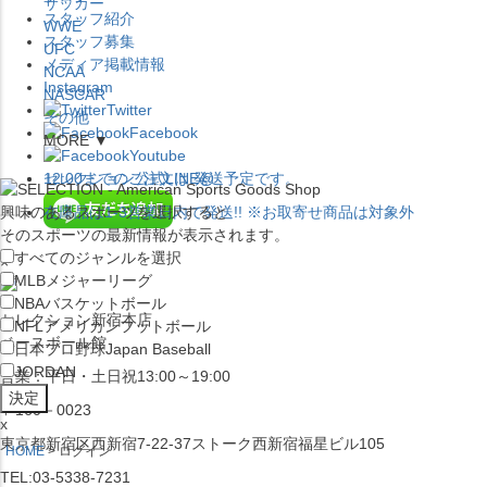
サッカー
スタッフ紹介
WWE
スタッフ募集
UFC
メディア掲載情報
NCAA
Instagram
NASCAR
Twitter
その他
Facebook
MORE ▼
Youtube
セレクション公式LINE@
12:00
までのご注文は
発送予定です。
興味のあるスポーツを選択すると
在庫品は
1-3営業日内で発送
!! ※お取寄せ商品は対象外
そのスポーツの最新情報が表示されます。
すべてのジャンルを選択
×
MLB
メジャーリーグ
NBA
バスケットボール
セレクション新宿本店
NFL
アメリカンフットボール
ベースボール館
日本プロ野球
Japan Baseball
JORDAN
営業：平日・土日祝13:00～19:00
〒160－0023
x
東京都新宿区西新宿7-22-37ストーク西新宿福星ビル105
HOME
ログイン
TEL:03-5338-7231