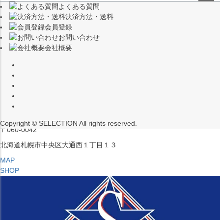
よくある質問
（※15:00～16:00はメンテナンスのためクローズ）
ペー
決済方法・送料
ジト
〒453-0015
会員登録
ップ
愛知県名古屋市中村区椿町６−９先
お問い合わせ
へ
会社概要
MAP
SHOP
セレクション ポップアップストア 札幌 ル・トロワ店
営業：平日・土日祝12:00～19:00
（※15:00～16:00はメンテナンスのためクローズ）
Copyright © SELECTION All rights reserved.
〒060-0042
北海道札幌市中央区大通西１丁目１３
MAP
SHOP