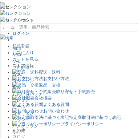
×
アカウント
ログイン
新規登録
MLB
お気に入り
NBA
カートを見る
NFL
ストア情報
プロ野球
配送・送料
WBC
お支払い方法
侍ジャパン
返品・交換
福袋
取り寄せ・予約販売
お買い得パック
会社概要
プレミア
よくある質問
セール
お問い合わせ
ジョーダン
特定商取引法に基づく表記
バッシュ
プライバシーポリシー
バスケブランド
その他
NHL
ブログ