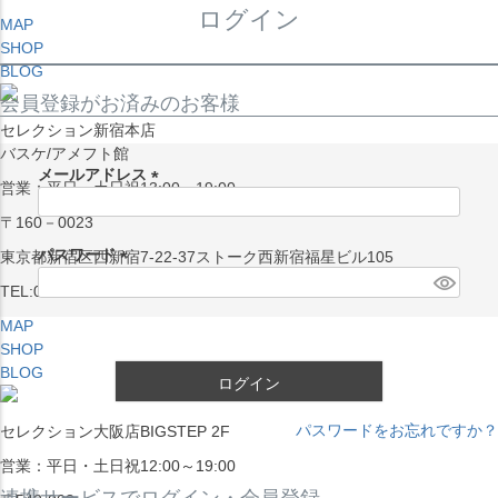
ログイン
MAP
SHOP
BLOG
会員登録がお済みのお客様
セレクション新宿本店
バスケ/アメフト館
メールアドレス
営業：平日・土日祝13:00～19:00
(
〒160－0023
必
須
パスワード
東京都新宿区西新宿7-22-37ストーク西新宿福星ビル105
)
(
TEL:03-5338-7231
必
MAP
須
SHOP
)
BLOG
ログイン
パスワードをお忘れですか？
セレクション大阪店BIGSTEP 2F
営業：平日・土日祝12:00～19:00
連携サービスでログイン・会員登録