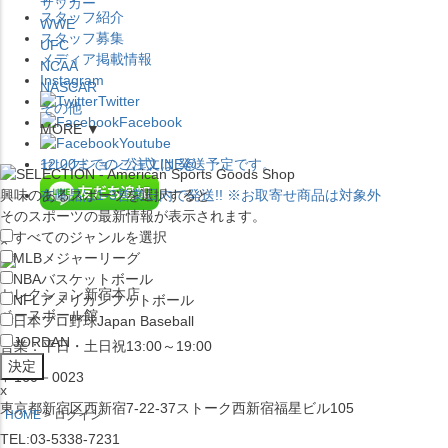
サッカー
スタッフ紹介
WWE
スタッフ募集
UFC
メディア掲載情報
NCAA
Instagram
NASCAR
Twitter
その他
Facebook
MORE ▼
Youtube
セレクション公式LINE@
12:00
までのご注文は
発送予定です。
興味のあるスポーツを選択すると
在庫品は
1-3営業日内で発送
!! ※お取寄せ商品は対象外
そのスポーツの最新情報が表示されます。
すべてのジャンルを選択
×
MLB
メジャーリーグ
NBA
バスケットボール
セレクション新宿本店
NFL
アメリカンフットボール
ベースボール館
日本プロ野球
Japan Baseball
JORDAN
営業：平日・土日祝13:00～19:00
〒160－0023
x
東京都新宿区西新宿7-22-37ストーク西新宿福星ビル105
HOME
ログイン
TEL:03-5338-7231