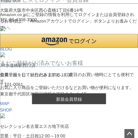
〒542-008
大阪府大阪市中央区西心斎橋1丁目6番14号
Amazon.co.jpにご登録の情報を利用してログインまたは会員登録され
TEL:06-4708-3300
るお客様は、「Amazonアカウントでログイン」ボタンよりお進みくだ
さい。
MAP
SHOP
BLOG
まだご登録がお済みでないお客様
JR水道橋駅西口店
会員登録をしていただきますと、二度目のお買い物時にとても便利で
営業：土・日・祝日のみ 12:00-18:00
す。
〒101-0061
お気に入り商品をご登録いただけるなどお買い物が便利になります。
東京都千代田区神田三崎町２丁目２２−１ 1F
新規会員登録
MAP
SHOP
セレクション名古屋エスカ地下街店
営業：平日・土日祝12:00～19:00