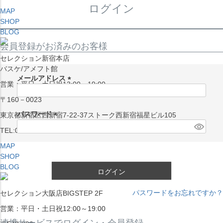
ログイン
MAP
SHOP
BLOG
会員登録がお済みのお客様
セレクション新宿本店
バスケ/アメフト館
メールアドレス
営業：平日・土日祝13:00～19:00
(
〒160－0023
必
須
パスワード
東京都新宿区西新宿7-22-37ストーク西新宿福星ビル105
)
(
TEL:03-5338-7231
必
MAP
須
SHOP
)
BLOG
ログイン
パスワードをお忘れですか？
セレクション大阪店BIGSTEP 2F
営業：平日・土日祝12:00～19:00
連携サービスでログイン・会員登録