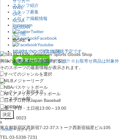
サッカー
スタッフ紹介
WWE
スタッフ募集
UFC
メディア掲載情報
NCAA
Instagram
NASCAR
Twitter
その他
Facebook
MORE ▼
Youtube
セレクション公式LINE@
12:00
までのご注文は
発送予定です。
興味のあるスポーツを選択すると
在庫品は
1-3営業日内で発送
!! ※お取寄せ商品は対象外
そのスポーツの最新情報が表示されます。
すべてのジャンルを選択
×
MLB
メジャーリーグ
NBA
バスケットボール
セレクション新宿本店
NFL
アメリカンフットボール
ベースボール館
日本プロ野球
Japan Baseball
JORDAN
営業：平日・土日祝13:00～19:00
〒160－0023
x
東京都新宿区西新宿7-22-37ストーク西新宿福星ビル105
HOME
ログイン
TEL:03-5338-7231