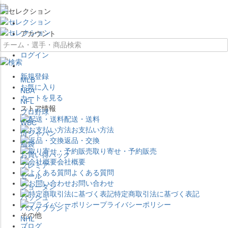
×
アカウント
ログイン
新規登録
MLB
お気に入り
NBA
カートを見る
NFL
ストア情報
プロ野球
配送・送料
WBC
お支払い方法
侍ジャパン
返品・交換
福袋
取り寄せ・予約販売
お買い得パック
会社概要
プレミア
よくある質問
セール
お問い合わせ
ジョーダン
特定商取引法に基づく表記
バッシュ
プライバシーポリシー
バスケブランド
その他
NHL
ブログ