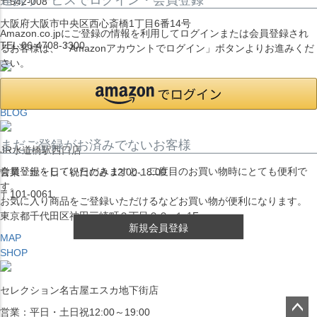
〒542-008
大阪府大阪市中央区西心斎橋1丁目6番14号
Amazon.co.jpにご登録の情報を利用してログインまたは会員登録され
TEL:06-4708-3300
るお客様は、「Amazonアカウントでログイン」ボタンよりお進みくだ
さい。
MAP
SHOP
BLOG
まだご登録がお済みでないお客様
JR水道橋駅西口店
会員登録をしていただきますと、二度目のお買い物時にとても便利で
営業：土・日・祝日のみ 12:00-18:00
す。
〒101-0061
お気に入り商品をご登録いただけるなどお買い物が便利になります。
東京都千代田区神田三崎町２丁目２２−１ 1F
新規会員登録
MAP
SHOP
セレクション名古屋エスカ地下街店
営業：平日・土日祝12:00～19:00