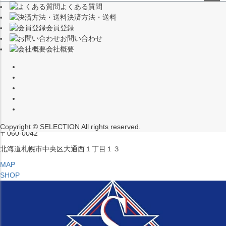
よくある質問
（※15:00～16:00はメンテナンスのためクローズ）
ペー
決済方法・送料
ジト
〒453-0015
会員登録
ップ
愛知県名古屋市中村区椿町６−９先
お問い合わせ
へ
会社概要
MAP
SHOP
セレクション ポップアップストア 札幌 ル・トロワ店
営業：平日・土日祝12:00～19:00
（※15:00～16:00はメンテナンスのためクローズ）
Copyright © SELECTION All rights reserved.
〒060-0042
北海道札幌市中央区大通西１丁目１３
MAP
SHOP