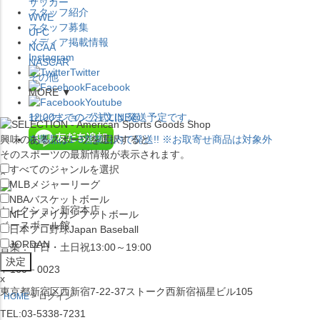
サッカー
スタッフ紹介
WWE
スタッフ募集
UFC
メディア掲載情報
NCAA
Instagram
NASCAR
Twitter
その他
Facebook
MORE ▼
Youtube
セレクション公式LINE@
12:00
までのご注文は
発送予定です。
興味のあるスポーツを選択すると
在庫品は
1-3営業日内で発送
!! ※お取寄せ商品は対象外
そのスポーツの最新情報が表示されます。
すべてのジャンルを選択
×
MLB
メジャーリーグ
NBA
バスケットボール
セレクション新宿本店
NFL
アメリカンフットボール
ベースボール館
日本プロ野球
Japan Baseball
JORDAN
営業：平日・土日祝13:00～19:00
〒160－0023
x
東京都新宿区西新宿7-22-37ストーク西新宿福星ビル105
HOME
ログイン
TEL:03-5338-7231