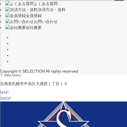
よくある質問
（※15:00～16:00はメンテナンスのためクローズ）
ペー
決済方法・送料
ジト
〒453-0015
会員登録
ップ
愛知県名古屋市中村区椿町６−９先
お問い合わせ
へ
会社概要
MAP
SHOP
セレクション ポップアップストア 札幌 ル・トロワ店
営業：平日・土日祝12:00～19:00
（※15:00～16:00はメンテナンスのためクローズ）
Copyright © SELECTION All rights reserved.
〒060-0042
北海道札幌市中央区大通西１丁目１３
MAP
SHOP