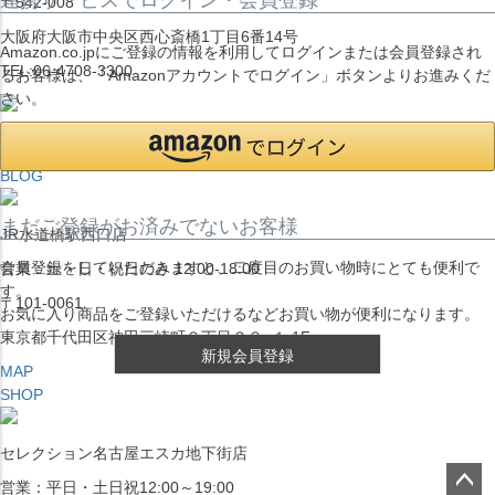
〒542-008
大阪府大阪市中央区西心斎橋1丁目6番14号
Amazon.co.jpにご登録の情報を利用してログインまたは会員登録され
TEL:06-4708-3300
るお客様は、「Amazonアカウントでログイン」ボタンよりお進みくだ
さい。
MAP
SHOP
BLOG
まだご登録がお済みでないお客様
JR水道橋駅西口店
会員登録をしていただきますと、二度目のお買い物時にとても便利で
営業：土・日・祝日のみ 12:00-18:00
す。
〒101-0061
お気に入り商品をご登録いただけるなどお買い物が便利になります。
東京都千代田区神田三崎町２丁目２２−１ 1F
新規会員登録
MAP
SHOP
セレクション名古屋エスカ地下街店
営業：平日・土日祝12:00～19:00