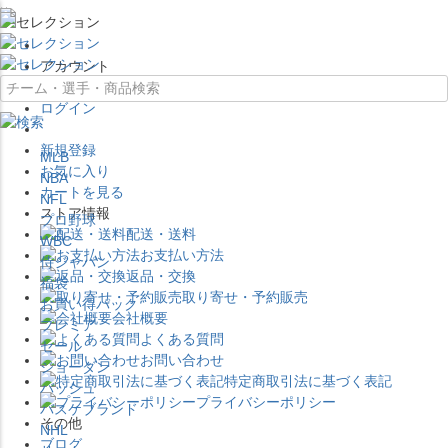
×
アカウント
ログイン
新規登録
MLB
お気に入り
NBA
カートを見る
NFL
ストア情報
プロ野球
配送・送料
WBC
お支払い方法
侍ジャパン
返品・交換
福袋
取り寄せ・予約販売
お買い得パック
会社概要
プレミア
よくある質問
セール
お問い合わせ
ジョーダン
特定商取引法に基づく表記
バッシュ
プライバシーポリシー
バスケブランド
その他
NHL
ブログ