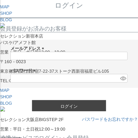
ログイン
MAP
SHOP
BLOG
会員登録がお済みのお客様
セレクション新宿本店
バスケ/アメフト館
メールアドレス
営業：平日・土日祝13:00～19:00
(
〒160－0023
必
須
パスワード
東京都新宿区西新宿7-22-37ストーク西新宿福星ビル105
)
(
TEL:03-5338-7231
必
MAP
須
SHOP
)
BLOG
ログイン
パスワードをお忘れですか？
セレクション大阪店BIGSTEP 2F
営業：平日・土日祝12:00～19:00
連携サービスでログイン・会員登録