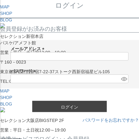
ログイン
MAP
SHOP
BLOG
会員登録がお済みのお客様
セレクション新宿本店
バスケ/アメフト館
メールアドレス
営業：平日・土日祝13:00～19:00
(
〒160－0023
必
須
パスワード
東京都新宿区西新宿7-22-37ストーク西新宿福星ビル105
)
(
TEL:03-5338-7231
必
MAP
須
SHOP
)
BLOG
ログイン
パスワードをお忘れですか？
セレクション大阪店BIGSTEP 2F
営業：平日・土日祝12:00～19:00
連携サービスでログイン・会員登録