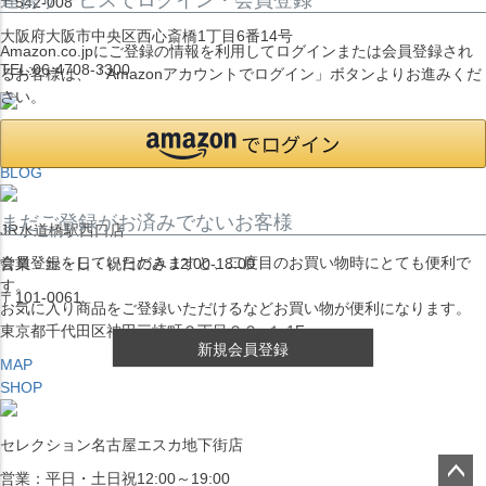
〒542-008
大阪府大阪市中央区西心斎橋1丁目6番14号
Amazon.co.jpにご登録の情報を利用してログインまたは会員登録され
TEL:06-4708-3300
るお客様は、「Amazonアカウントでログイン」ボタンよりお進みくだ
さい。
MAP
SHOP
BLOG
まだご登録がお済みでないお客様
JR水道橋駅西口店
会員登録をしていただきますと、二度目のお買い物時にとても便利で
営業：土・日・祝日のみ 12:00-18:00
す。
〒101-0061
お気に入り商品をご登録いただけるなどお買い物が便利になります。
東京都千代田区神田三崎町２丁目２２−１ 1F
新規会員登録
MAP
SHOP
セレクション名古屋エスカ地下街店
営業：平日・土日祝12:00～19:00