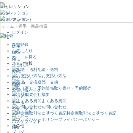
×
アカウント
ログイン
新規登録
MLB
お気に入り
NBA
カートを見る
NFL
ストア情報
プロ野球
配送・送料
WBC
お支払い方法
侍ジャパン
返品・交換
福袋
取り寄せ・予約販売
お買い得パック
会社概要
プレミア
よくある質問
セール
お問い合わせ
ジョーダン
特定商取引法に基づく表記
バッシュ
プライバシーポリシー
バスケブランド
その他
NHL
ブログ