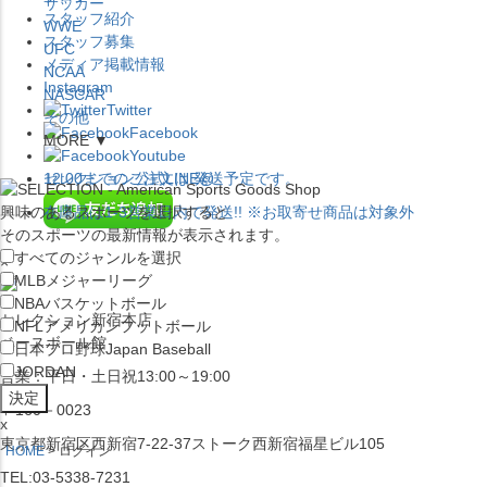
サッカー
スタッフ紹介
WWE
スタッフ募集
UFC
メディア掲載情報
NCAA
Instagram
NASCAR
Twitter
その他
Facebook
MORE ▼
Youtube
セレクション公式LINE@
12:00
までのご注文は
発送予定です。
興味のあるスポーツを選択すると
在庫品は
1-3営業日内で発送
!! ※お取寄せ商品は対象外
そのスポーツの最新情報が表示されます。
すべてのジャンルを選択
×
MLB
メジャーリーグ
NBA
バスケットボール
セレクション新宿本店
NFL
アメリカンフットボール
ベースボール館
日本プロ野球
Japan Baseball
JORDAN
営業：平日・土日祝13:00～19:00
〒160－0023
x
東京都新宿区西新宿7-22-37ストーク西新宿福星ビル105
HOME
ログイン
TEL:03-5338-7231