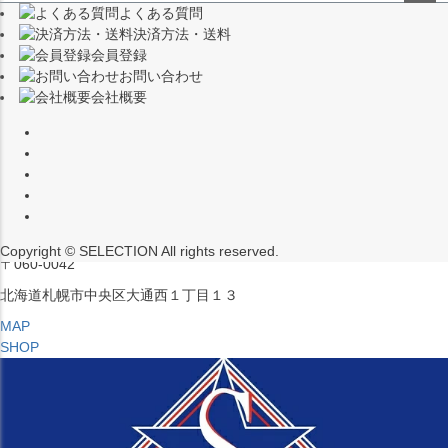
よくある質問
（※15:00～16:00はメンテナンスのためクローズ）
ペー
決済方法・送料
ジト
〒453-0015
会員登録
ップ
愛知県名古屋市中村区椿町６−９先
お問い合わせ
へ
会社概要
MAP
SHOP
セレクション ポップアップストア 札幌 ル・トロワ店
営業：平日・土日祝12:00～19:00
（※15:00～16:00はメンテナンスのためクローズ）
Copyright © SELECTION All rights reserved.
〒060-0042
北海道札幌市中央区大通西１丁目１３
MAP
SHOP