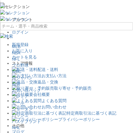
×
アカウント
ログイン
新規登録
MLB
お気に入り
NBA
カートを見る
NFL
ストア情報
プロ野球
配送・送料
WBC
お支払い方法
侍ジャパン
返品・交換
福袋
取り寄せ・予約販売
お買い得パック
会社概要
プレミア
よくある質問
セール
お問い合わせ
ジョーダン
特定商取引法に基づく表記
バッシュ
プライバシーポリシー
バスケブランド
その他
NHL
ブログ