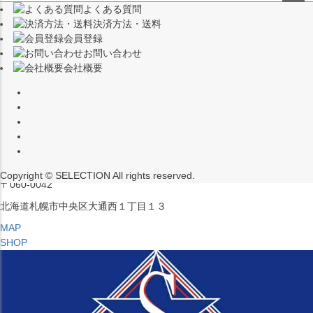
よくある質問
（※15:00～16:00はメンテナンスのためクローズ）
ペー
決済方法・送料
ジト
〒453-0015
会員登録
ップ
愛知県名古屋市中村区椿町６−９先
お問い合わせ
へ
会社概要
MAP
SHOP
セレクション ポップアップストア 札幌 ル・トロワ店
営業：平日・土日祝12:00～19:00
（※15:00～16:00はメンテナンスのためクローズ）
Copyright © SELECTION All rights reserved.
〒060-0042
北海道札幌市中央区大通西１丁目１３
MAP
SHOP