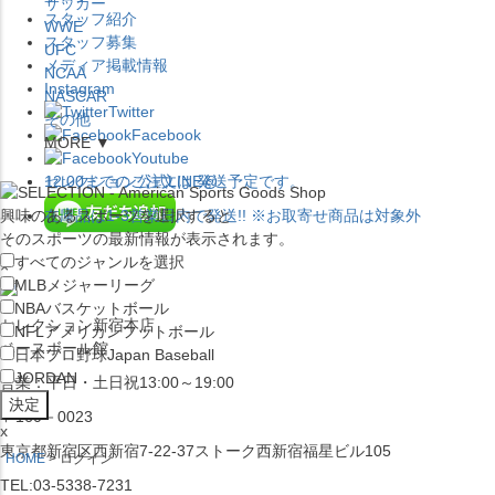
サッカー
スタッフ紹介
WWE
スタッフ募集
UFC
メディア掲載情報
NCAA
Instagram
NASCAR
Twitter
その他
Facebook
MORE ▼
Youtube
セレクション公式LINE@
12:00
までのご注文は
発送予定です。
興味のあるスポーツを選択すると
在庫品は
1-3営業日内で発送
!! ※お取寄せ商品は対象外
そのスポーツの最新情報が表示されます。
すべてのジャンルを選択
×
MLB
メジャーリーグ
NBA
バスケットボール
セレクション新宿本店
NFL
アメリカンフットボール
ベースボール館
日本プロ野球
Japan Baseball
JORDAN
営業：平日・土日祝13:00～19:00
〒160－0023
x
東京都新宿区西新宿7-22-37ストーク西新宿福星ビル105
HOME
ログイン
TEL:03-5338-7231