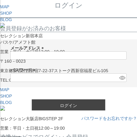
ログイン
MAP
SHOP
BLOG
会員登録がお済みのお客様
セレクション新宿本店
バスケ/アメフト館
メールアドレス
営業：平日・土日祝13:00～19:00
(
〒160－0023
必
須
パスワード
東京都新宿区西新宿7-22-37ストーク西新宿福星ビル105
)
(
TEL:03-5338-7231
必
MAP
須
SHOP
)
BLOG
ログイン
パスワードをお忘れですか？
セレクション大阪店BIGSTEP 2F
営業：平日・土日祝12:00～19:00
連携サービスでログイン・会員登録