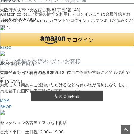
〒542-008
大阪府大阪市中央区西心斎橋1丁目6番14号
Amazon.co.jpにご登録の情報を利用してログインまたは会員登録され
TEL:06-4708-3300
るお客様は、「Amazonアカウントでログイン」ボタンよりお進みくだ
さい。
MAP
SHOP
BLOG
まだご登録がお済みでないお客様
JR水道橋駅西口店
会員登録をしていただきますと、二度目のお買い物時にとても便利で
営業：土・日・祝日のみ 12:00-18:00
す。
〒101-0061
お気に入り商品をご登録いただけるなどお買い物が便利になります。
東京都千代田区神田三崎町２丁目２２−１ 1F
新規会員登録
MAP
SHOP
セレクション名古屋エスカ地下街店
営業：平日・土日祝12:00～19:00