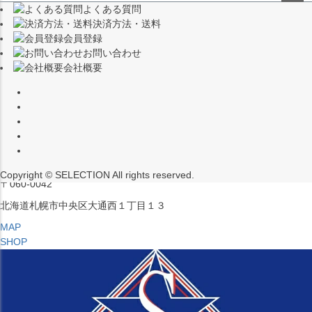
よくある質問
（※15:00～16:00はメンテナンスのためクローズ）
ペー
決済方法・送料
ジト
〒453-0015
会員登録
ップ
愛知県名古屋市中村区椿町６−９先
お問い合わせ
へ
会社概要
MAP
SHOP
セレクション ポップアップストア 札幌 ル・トロワ店
営業：平日・土日祝12:00～19:00
（※15:00～16:00はメンテナンスのためクローズ）
Copyright © SELECTION All rights reserved.
〒060-0042
北海道札幌市中央区大通西１丁目１３
MAP
SHOP