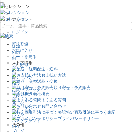
×
アカウント
ログイン
新規登録
MLB
お気に入り
NBA
カートを見る
NFL
ストア情報
プロ野球
配送・送料
WBC
お支払い方法
侍ジャパン
返品・交換
福袋
取り寄せ・予約販売
お買い得パック
会社概要
プレミア
よくある質問
セール
お問い合わせ
ジョーダン
特定商取引法に基づく表記
バッシュ
プライバシーポリシー
バスケブランド
その他
NHL
ブログ