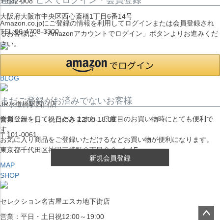
〒542-008
大阪府大阪市中央区西心斎橋1丁目6番14号
Amazon.co.jpにご登録の情報を利用してログインまたは会員登録され
TEL:06-4708-3300
るお客様は、「Amazonアカウントでログイン」ボタンよりお進みくだ
さい。
MAP
SHOP
BLOG
まだご登録がお済みでないお客様
JR水道橋駅西口店
会員登録をしていただきますと、二度目のお買い物時にとても便利で
営業：土・日・祝日のみ 12:00-18:00
す。
〒101-0061
お気に入り商品をご登録いただけるなどお買い物が便利になります。
東京都千代田区神田三崎町２丁目２２−１ 1F
新規会員登録
MAP
SHOP
セレクション名古屋エスカ地下街店
営業：平日・土日祝12:00～19:00