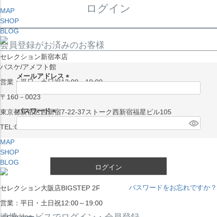
ログイン
MAP
SHOP
BLOG
会員登録がお済みのお客様
セレクション新宿本店
バスケ/アメフト館
メールアドレス
営業：平日・土日祝13:00～19:00
(
〒160－0023
必
須
パスワード
東京都新宿区西新宿7-22-37ストーク西新宿福星ビル105
)
(
TEL:03-5338-7231
必
MAP
須
SHOP
)
BLOG
ログイン
パスワードをお忘れですか？
セレクション大阪店BIGSTEP 2F
営業：平日・土日祝12:00～19:00
連携サービスでログイン・会員登録