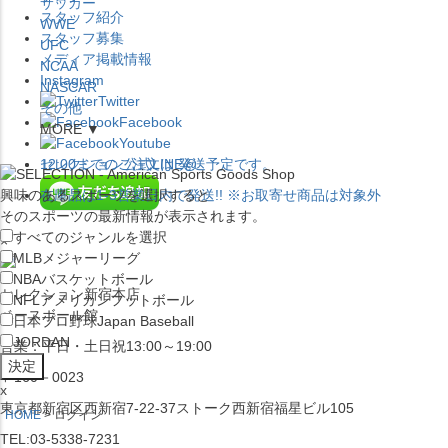
サッカー
スタッフ紹介
WWE
スタッフ募集
UFC
メディア掲載情報
NCAA
Instagram
NASCAR
Twitter
その他
Facebook
MORE ▼
Youtube
セレクション公式LINE@
12:00
までのご注文は
発送予定です。
興味のあるスポーツを選択すると
在庫品は
1-3営業日内で発送
!! ※お取寄せ商品は対象外
そのスポーツの最新情報が表示されます。
すべてのジャンルを選択
×
MLB
メジャーリーグ
NBA
バスケットボール
セレクション新宿本店
NFL
アメリカンフットボール
ベースボール館
日本プロ野球
Japan Baseball
JORDAN
営業：平日・土日祝13:00～19:00
〒160－0023
x
東京都新宿区西新宿7-22-37ストーク西新宿福星ビル105
HOME
ログイン
TEL:03-5338-7231