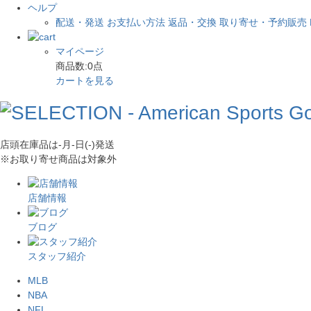
ヘルプ
配送・発送
お支払い方法
返品・交換
取り寄せ・予約販売
マイページ
商品数:
0
点
カートを見る
店頭在庫品は
-月-日(-)
発送
※お取り寄せ商品は対象外
店舗情報
ブログ
スタッフ紹介
MLB
NBA
NFL