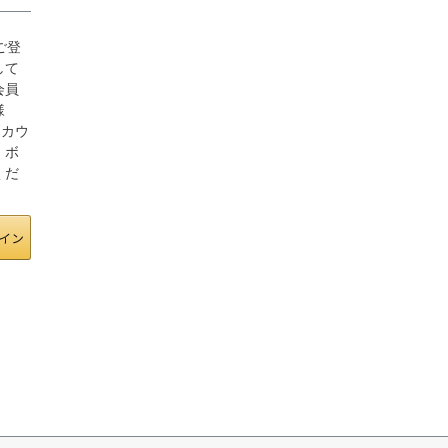
にご登
して
会員
様
アカウ
」ボ
くだ