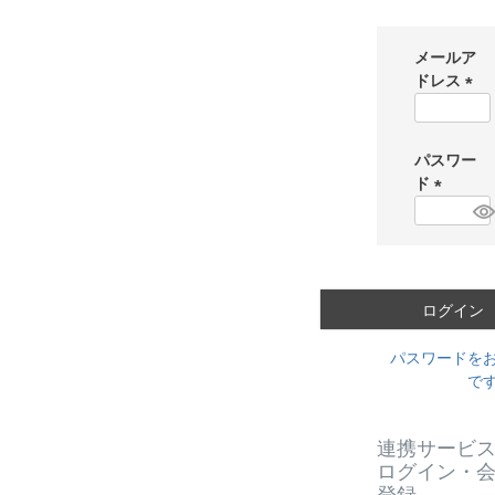
メールア
ドレス
(
必
須
パスワー
)
ド
(
必
須
)
ログイン
パスワードを
で
連携サービ
ログイン・
登録