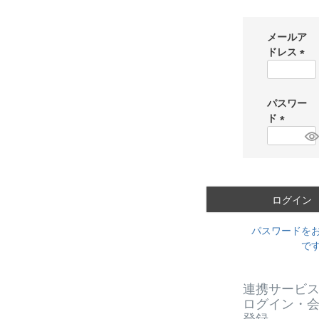
メールア
ドレス
(
必
須
パスワー
)
ド
(
必
須
)
ログイン
パスワードを
で
連携サービ
ログイン・
登録