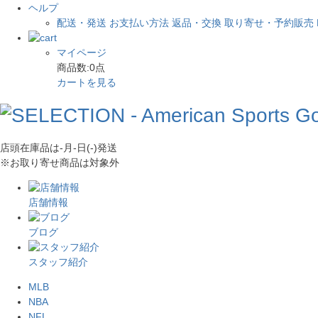
ヘルプ
配送・発送
お支払い方法
返品・交換
取り寄せ・予約販売
マイページ
商品数:
0
点
カートを見る
店頭在庫品は
-月-日(-)
発送
※お取り寄せ商品は対象外
店舗情報
ブログ
スタッフ紹介
MLB
NBA
NFL