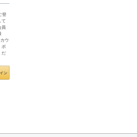
にご登
して
会員
様
アカウ
」ボ
くだ