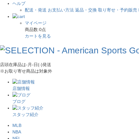
ヘルプ
配送・発送
お支払い方法
返品・交換
取り寄せ・予約販売
マイページ
商品数:
0
点
カートを見る
店頭在庫品は
-月-日(-)
発送
※お取り寄せ商品は対象外
店舗情報
ブログ
スタッフ紹介
MLB
NBA
NFL