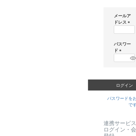
メールア
ドレス
(
必
須
パスワー
)
ド
(
必
須
)
ログイン
パスワードを
で
連携サービ
ログイン・
登録