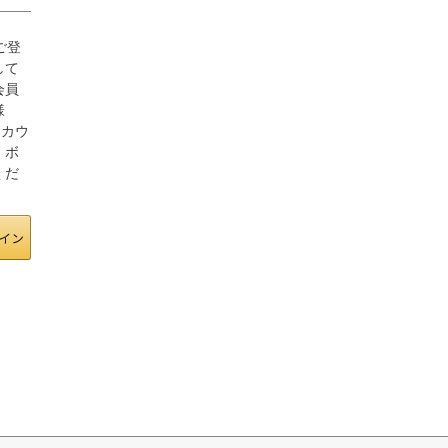
にご登
して
会員
様
アカウ
」ボ
くだ