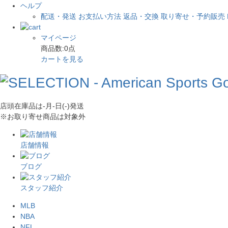
ヘルプ
配送・発送
お支払い方法
返品・交換
取り寄せ・予約販売
マイページ
商品数:
0
点
カートを見る
店頭在庫品は
-月-日(-)
発送
※お取り寄せ商品は対象外
店舗情報
ブログ
スタッフ紹介
MLB
NBA
NFL