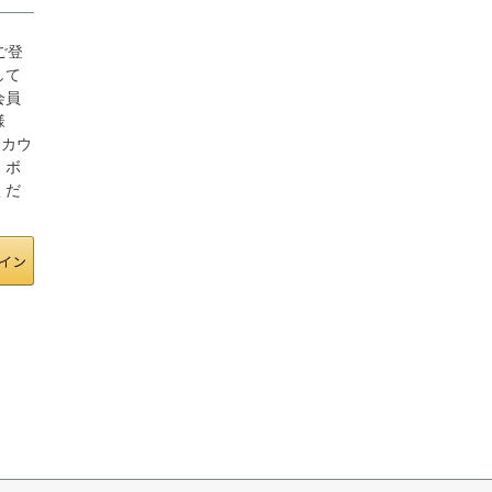
にご登
して
会員
様
アカウ
」ボ
くだ