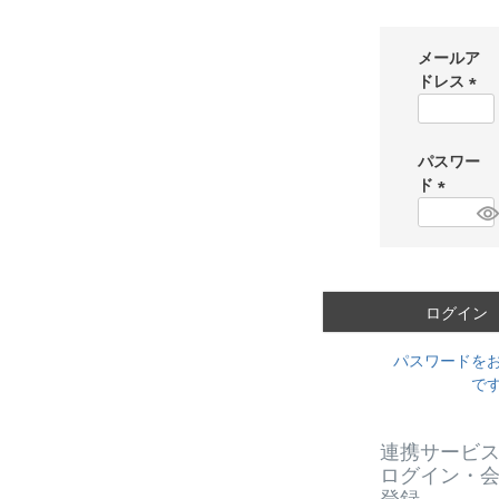
メールア
ドレス
(
必
須
パスワー
)
ド
(
必
須
)
ログイン
パスワードを
で
連携サービ
ログイン・
登録