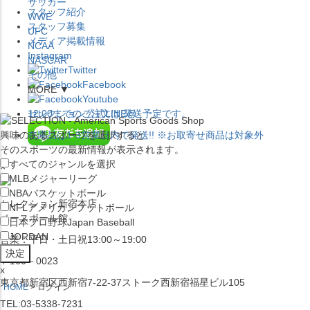
サッカー
スタッフ紹介
WWE
スタッフ募集
UFC
メディア掲載情報
NCAA
Instagram
NASCAR
Twitter
その他
Facebook
MORE ▼
Youtube
セレクション公式LINE@
12:00
までのご注文は
発送予定です。
興味のあるスポーツを選択すると
在庫品は
1-3営業日内で発送
!! ※お取寄せ商品は対象外
そのスポーツの最新情報が表示されます。
すべてのジャンルを選択
×
MLB
メジャーリーグ
NBA
バスケットボール
セレクション新宿本店
NFL
アメリカンフットボール
ベースボール館
日本プロ野球
Japan Baseball
JORDAN
営業：平日・土日祝13:00～19:00
〒160－0023
x
東京都新宿区西新宿7-22-37ストーク西新宿福星ビル105
HOME
ログイン
TEL:03-5338-7231