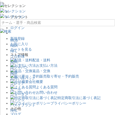
×
アカウント
ログイン
新規登録
MLB
お気に入り
NBA
カートを見る
NFL
ストア情報
プロ野球
配送・送料
WBC
お支払い方法
侍ジャパン
返品・交換
福袋
取り寄せ・予約販売
お買い得パック
会社概要
プレミア
よくある質問
セール
お問い合わせ
ジョーダン
特定商取引法に基づく表記
バッシュ
プライバシーポリシー
バスケブランド
その他
NHL
ブログ