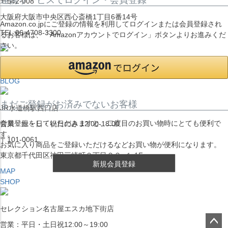
〒542-008
大阪府大阪市中央区西心斎橋1丁目6番14号
Amazon.co.jpにご登録の情報を利用してログインまたは会員登録され
TEL:06-4708-3300
るお客様は、「Amazonアカウントでログイン」ボタンよりお進みくだ
さい。
MAP
SHOP
BLOG
まだご登録がお済みでないお客様
JR水道橋駅西口店
会員登録をしていただきますと、二度目のお買い物時にとても便利で
営業：土・日・祝日のみ 12:00-18:00
す。
〒101-0061
お気に入り商品をご登録いただけるなどお買い物が便利になります。
東京都千代田区神田三崎町２丁目２２−１ 1F
新規会員登録
MAP
SHOP
セレクション名古屋エスカ地下街店
営業：平日・土日祝12:00～19:00