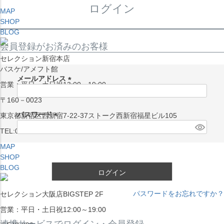
ログイン
MAP
SHOP
BLOG
会員登録がお済みのお客様
セレクション新宿本店
バスケ/アメフト館
メールアドレス
営業：平日・土日祝13:00～19:00
(
〒160－0023
必
須
パスワード
東京都新宿区西新宿7-22-37ストーク西新宿福星ビル105
)
(
TEL:03-5338-7231
必
MAP
須
SHOP
)
BLOG
ログイン
パスワードをお忘れですか？
セレクション大阪店BIGSTEP 2F
営業：平日・土日祝12:00～19:00
連携サービスでログイン・会員登録