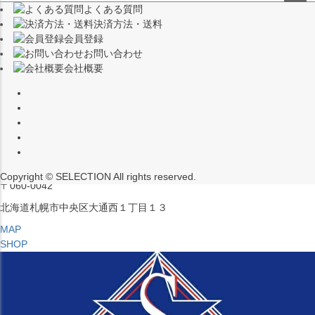
よくある質問
（※15:00～16:00はメンテナンスのためクローズ）
ペー
決済方法・送料
ジト
〒453-0015
会員登録
ップ
愛知県名古屋市中村区椿町６−９先
お問い合わせ
へ
会社概要
MAP
SHOP
セレクション ポップアップストア 札幌 ル・トロワ店
営業：平日・土日祝12:00～19:00
（※15:00～16:00はメンテナンスのためクローズ）
Copyright © SELECTION All rights reserved.
〒060-0042
北海道札幌市中央区大通西１丁目１３
MAP
SHOP