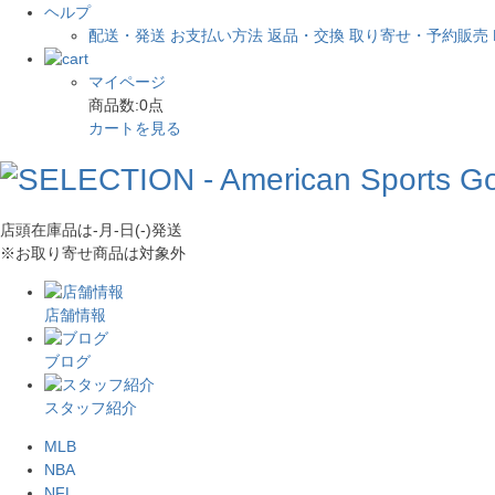
ヘルプ
配送・発送
お支払い方法
返品・交換
取り寄せ・予約販売
マイページ
商品数:
0
点
カートを見る
店頭在庫品は
-月-日(-)
発送
※お取り寄せ商品は対象外
店舗情報
ブログ
スタッフ紹介
MLB
NBA
NFL