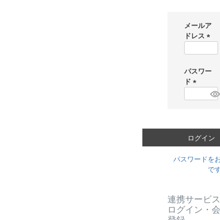
メールア
ドレス
(
必
須
パスワー
)
ド
(
必
須
)
ログイン
パスワードを
で
連携サービ
ログイン・
登録