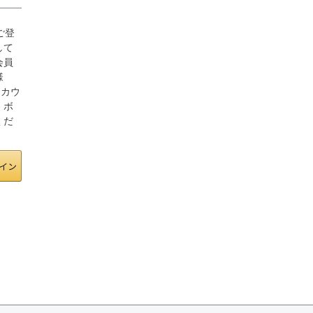
にご登
して
会員
様
アカウ
」ボ
くだ