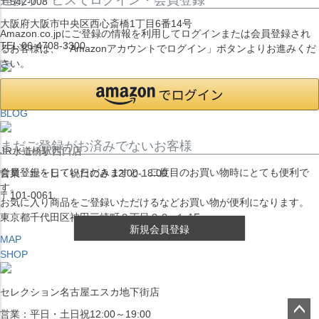
〒542-008
大阪府大阪市中央区西心斎橋1丁目6番14号
Amazon.co.jpにご登録の情報を利用してログインまたは会員登録され
TEL:06-4708-3300
るお客様は、「Amazonアカウントでログイン」ボタンよりお進みくだ
さい。
MAP
SHOP
BLOG
まだご登録がお済みでないお客様
JR水道橋駅西口店
会員登録をしていただきますと、二度目のお買い物時にとても便利で
営業：土・日・祝日のみ 12:00-18:00
す。
〒101-0061
お気に入り商品をご登録いただけるなどお買い物が便利になります。
東京都千代田区神田三崎町２丁目２２−１ 1F
新規会員登録
MAP
SHOP
セレクション名古屋エスカ地下街店
営業：平日・土日祝12:00～19:00