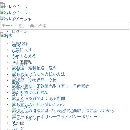
×
アカウント
ログイン
新規登録
MLB
お気に入り
NBA
カートを見る
NFL
ストア情報
プロ野球
配送・送料
WBC
お支払い方法
侍ジャパン
返品・交換
福袋
取り寄せ・予約販売
お買い得パック
会社概要
プレミア
よくある質問
セール
お問い合わせ
ジョーダン
特定商取引法に基づく表記
バッシュ
プライバシーポリシー
バスケブランド
その他
NHL
ブログ