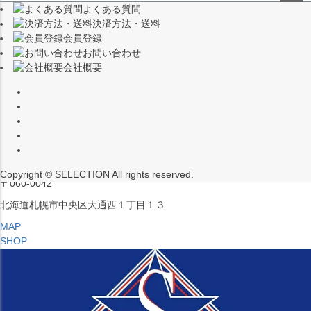
よくある質問
（※15:00～16:00はメンテナンスのためクローズ）
ペー
決済方法・送料
ジト
〒453-0015
会員登録
ップ
愛知県名古屋市中村区椿町６−９先
お問い合わせ
へ
会社概要
MAP
SHOP
セレクション ポップアップストア 札幌 ル・トロワ店
営業：平日・土日祝12:00～19:00
（※15:00～16:00はメンテナンスのためクローズ）
Copyright © SELECTION All rights reserved.
〒060-0042
北海道札幌市中央区大通西１丁目１３
MAP
SHOP