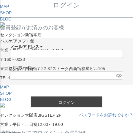
ログイン
MAP
SHOP
BLOG
会員登録がお済みのお客様
セレクション新宿本店
バスケ/アメフト館
メールアドレス
営業：平日・土日祝13:00～19:00
(
〒160－0023
必
須
パスワード
東京都新宿区西新宿7-22-37ストーク西新宿福星ビル105
)
(
TEL:03-5338-7231
必
MAP
須
SHOP
)
BLOG
ログイン
パスワードをお忘れですか？
セレクション大阪店BIGSTEP 2F
営業：平日・土日祝12:00～19:00
連携サービスでログイン・会員登録