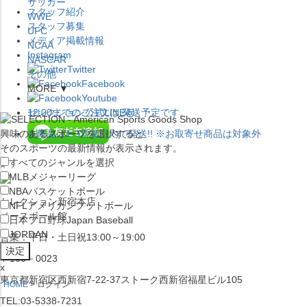
サッカー
スタッフ紹介
WWE
スタッフ募集
UFC
メディア掲載情報
NCAA
Instagram
NASCAR
Twitter
その他
Facebook
MORE ▼
Youtube
セレクション公式LINE@
12:00
までのご注文は
発送予定です。
興味のあるスポーツを選択すると
在庫品は
1-3営業日内で発送
!! ※お取寄せ商品は対象外
そのスポーツの最新情報が表示されます。
すべてのジャンルを選択
×
MLB
メジャーリーグ
NBA
バスケットボール
セレクション新宿本店
NFL
アメリカンフットボール
ベースボール館
日本プロ野球
Japan Baseball
JORDAN
営業：平日・土日祝13:00～19:00
〒160－0023
x
東京都新宿区西新宿7-22-37ストーク西新宿福星ビル105
HOME
ログイン
TEL:03-5338-7231