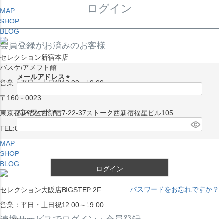
ログイン
MAP
SHOP
BLOG
会員登録がお済みのお客様
セレクション新宿本店
バスケ/アメフト館
メールアドレス
営業：平日・土日祝13:00～19:00
(
〒160－0023
必
須
パスワード
東京都新宿区西新宿7-22-37ストーク西新宿福星ビル105
)
(
TEL:03-5338-7231
必
MAP
須
SHOP
)
BLOG
ログイン
パスワードをお忘れですか？
セレクション大阪店BIGSTEP 2F
営業：平日・土日祝12:00～19:00
連携サービスでログイン・会員登録