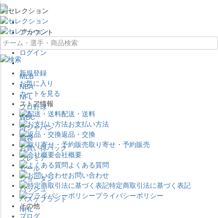
×
アカウント
ログイン
新規登録
MLB
お気に入り
NBA
カートを見る
NFL
ストア情報
プロ野球
配送・送料
WBC
お支払い方法
侍ジャパン
返品・交換
福袋
取り寄せ・予約販売
お買い得パック
会社概要
プレミア
よくある質問
セール
お問い合わせ
ジョーダン
特定商取引法に基づく表記
バッシュ
プライバシーポリシー
バスケブランド
その他
NHL
ブログ