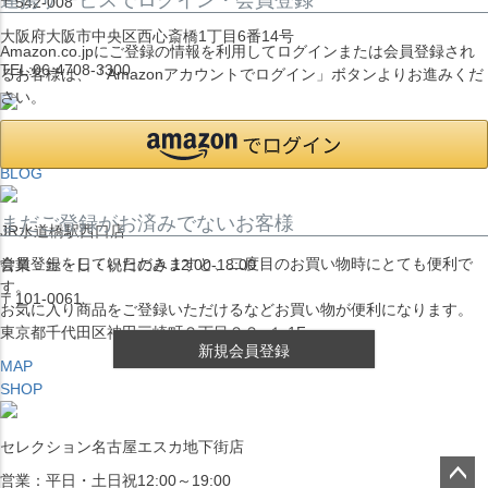
〒542-008
大阪府大阪市中央区西心斎橋1丁目6番14号
Amazon.co.jpにご登録の情報を利用してログインまたは会員登録され
TEL:06-4708-3300
るお客様は、「Amazonアカウントでログイン」ボタンよりお進みくだ
さい。
MAP
SHOP
BLOG
まだご登録がお済みでないお客様
JR水道橋駅西口店
会員登録をしていただきますと、二度目のお買い物時にとても便利で
営業：土・日・祝日のみ 12:00-18:00
す。
〒101-0061
お気に入り商品をご登録いただけるなどお買い物が便利になります。
東京都千代田区神田三崎町２丁目２２−１ 1F
新規会員登録
MAP
SHOP
セレクション名古屋エスカ地下街店
営業：平日・土日祝12:00～19:00