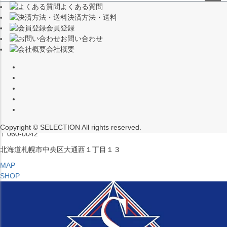
よくある質問
（※15:00～16:00はメンテナンスのためクローズ）
ペー
決済方法・送料
ジト
〒453-0015
会員登録
ップ
愛知県名古屋市中村区椿町６−９先
お問い合わせ
へ
会社概要
MAP
SHOP
セレクション ポップアップストア 札幌 ル・トロワ店
営業：平日・土日祝12:00～19:00
（※15:00～16:00はメンテナンスのためクローズ）
Copyright © SELECTION All rights reserved.
〒060-0042
北海道札幌市中央区大通西１丁目１３
MAP
SHOP