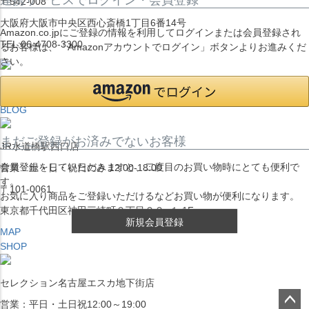
〒542-008
大阪府大阪市中央区西心斎橋1丁目6番14号
Amazon.co.jpにご登録の情報を利用してログインまたは会員登録され
TEL:06-4708-3300
るお客様は、「Amazonアカウントでログイン」ボタンよりお進みくだ
さい。
MAP
SHOP
BLOG
まだご登録がお済みでないお客様
JR水道橋駅西口店
会員登録をしていただきますと、二度目のお買い物時にとても便利で
営業：土・日・祝日のみ 12:00-18:00
す。
〒101-0061
お気に入り商品をご登録いただけるなどお買い物が便利になります。
東京都千代田区神田三崎町２丁目２２−１ 1F
新規会員登録
MAP
SHOP
セレクション名古屋エスカ地下街店
営業：平日・土日祝12:00～19:00