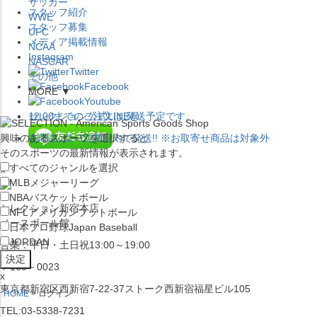
サッカー
スタッフ紹介
WWE
スタッフ募集
UFC
メディア掲載情報
NCAA
Instagram
NASCAR
Twitter
その他
Facebook
MORE ▼
Youtube
セレクション公式LINE@
12:00
までのご注文は
発送予定です。
興味のあるスポーツを選択すると
在庫品は
1-3営業日内で発送
!! ※お取寄せ商品は対象外
そのスポーツの最新情報が表示されます。
すべてのジャンルを選択
×
MLB
メジャーリーグ
NBA
バスケットボール
セレクション新宿本店
NFL
アメリカンフットボール
ベースボール館
日本プロ野球
Japan Baseball
JORDAN
営業：平日・土日祝13:00～19:00
〒160－0023
x
東京都新宿区西新宿7-22-37ストーク西新宿福星ビル105
HOME
ログイン
TEL:03-5338-7231