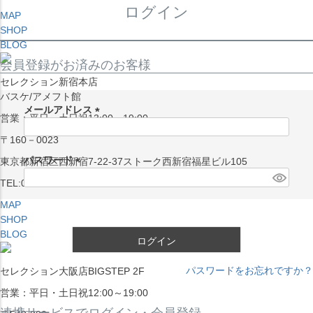
ログイン
MAP
SHOP
BLOG
会員登録がお済みのお客様
セレクション新宿本店
バスケ/アメフト館
メールアドレス
営業：平日・土日祝13:00～19:00
(
〒160－0023
必
須
パスワード
東京都新宿区西新宿7-22-37ストーク西新宿福星ビル105
)
(
TEL:03-5338-7231
必
MAP
須
SHOP
)
BLOG
ログイン
パスワードをお忘れですか？
セレクション大阪店BIGSTEP 2F
営業：平日・土日祝12:00～19:00
連携サービスでログイン・会員登録