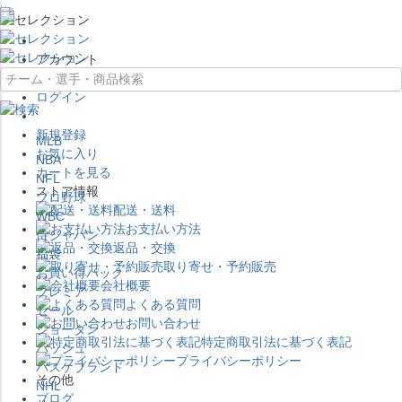
×
アカウント
ログイン
新規登録
MLB
お気に入り
NBA
カートを見る
NFL
ストア情報
プロ野球
配送・送料
WBC
お支払い方法
侍ジャパン
返品・交換
福袋
取り寄せ・予約販売
お買い得パック
会社概要
プレミア
よくある質問
セール
お問い合わせ
ジョーダン
特定商取引法に基づく表記
バッシュ
プライバシーポリシー
バスケブランド
その他
NHL
ブログ