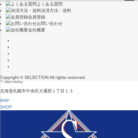
よくある質問
（※15:00～16:00はメンテナンスのためクローズ）
ペー
決済方法・送料
ジト
〒453-0015
会員登録
ップ
愛知県名古屋市中村区椿町６−９先
お問い合わせ
へ
会社概要
MAP
SHOP
セレクション ポップアップストア 札幌 ル・トロワ店
営業：平日・土日祝12:00～19:00
（※15:00～16:00はメンテナンスのためクローズ）
Copyright © SELECTION All rights reserved.
〒060-0042
北海道札幌市中央区大通西１丁目１３
MAP
SHOP