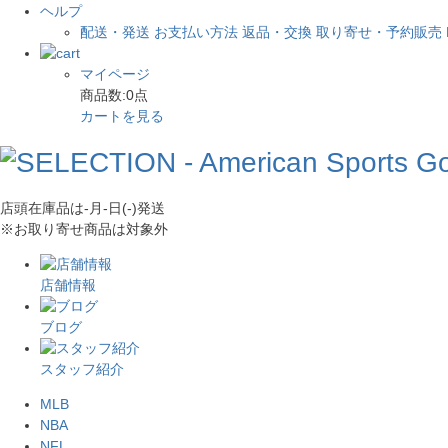
ヘルプ
配送・発送
お支払い方法
返品・交換
取り寄せ・予約販売
マイページ
商品数:
0
点
カートを見る
店頭在庫品は
-月-日(-)
発送
※お取り寄せ商品は対象外
店舗情報
ブログ
スタッフ紹介
MLB
NBA
NFL