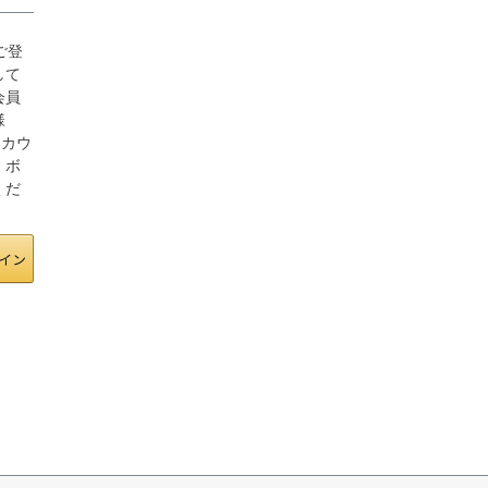
にご登
して
会員
様
アカウ
」ボ
くだ