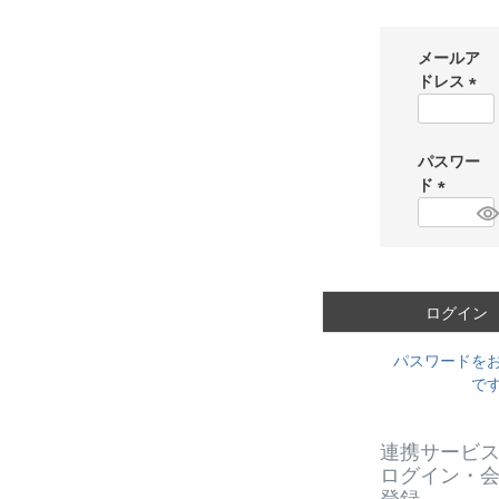
メールア
ドレス
(
必
須
パスワー
)
ド
(
必
須
)
ログイン
パスワードを
で
連携サービ
ログイン・
登録