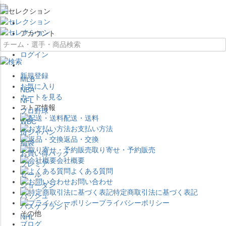
×
アカウント
ログイン
新規登録
MLB
お気に入り
NBA
カートを見る
NFL
ストア情報
プロ野球
配送・送料
WBC
お支払い方法
侍ジャパン
返品・交換
福袋
取り寄せ・予約販売
お買い得パック
会社概要
プレミア
よくある質問
セール
お問い合わせ
ジョーダン
特定商取引法に基づく表記
バッシュ
プライバシーポリシー
バスケブランド
その他
NHL
ブログ