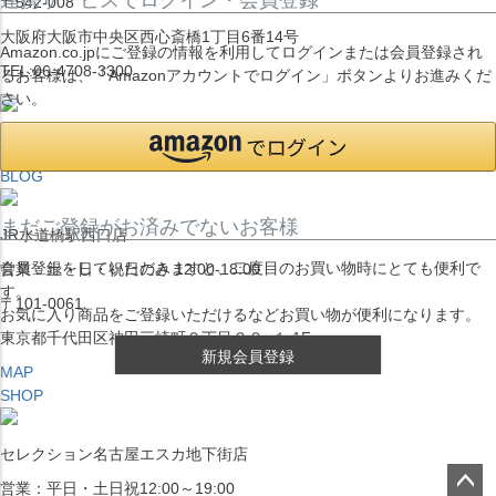
〒542-008
大阪府大阪市中央区西心斎橋1丁目6番14号
Amazon.co.jpにご登録の情報を利用してログインまたは会員登録され
TEL:06-4708-3300
るお客様は、「Amazonアカウントでログイン」ボタンよりお進みくだ
さい。
MAP
SHOP
BLOG
まだご登録がお済みでないお客様
JR水道橋駅西口店
会員登録をしていただきますと、二度目のお買い物時にとても便利で
営業：土・日・祝日のみ 12:00-18:00
す。
〒101-0061
お気に入り商品をご登録いただけるなどお買い物が便利になります。
東京都千代田区神田三崎町２丁目２２−１ 1F
新規会員登録
MAP
SHOP
セレクション名古屋エスカ地下街店
営業：平日・土日祝12:00～19:00