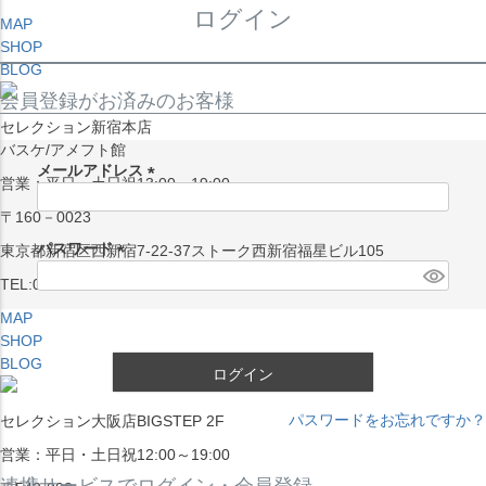
ログイン
MAP
SHOP
BLOG
会員登録がお済みのお客様
セレクション新宿本店
バスケ/アメフト館
メールアドレス
営業：平日・土日祝13:00～19:00
(
〒160－0023
必
須
パスワード
東京都新宿区西新宿7-22-37ストーク西新宿福星ビル105
)
(
TEL:03-5338-7231
必
MAP
須
SHOP
)
BLOG
ログイン
パスワードをお忘れですか？
セレクション大阪店BIGSTEP 2F
営業：平日・土日祝12:00～19:00
連携サービスでログイン・会員登録