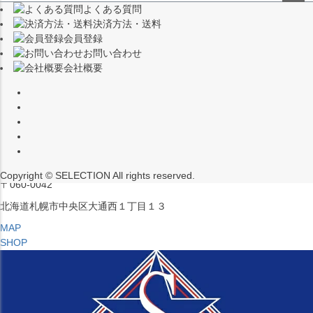
よくある質問
（※15:00～16:00はメンテナンスのためクローズ）
ペー
決済方法・送料
ジト
〒453-0015
会員登録
ップ
愛知県名古屋市中村区椿町６−９先
お問い合わせ
へ
会社概要
MAP
SHOP
セレクション ポップアップストア 札幌 ル・トロワ店
営業：平日・土日祝12:00～19:00
（※15:00～16:00はメンテナンスのためクローズ）
Copyright © SELECTION All rights reserved.
〒060-0042
北海道札幌市中央区大通西１丁目１３
MAP
SHOP