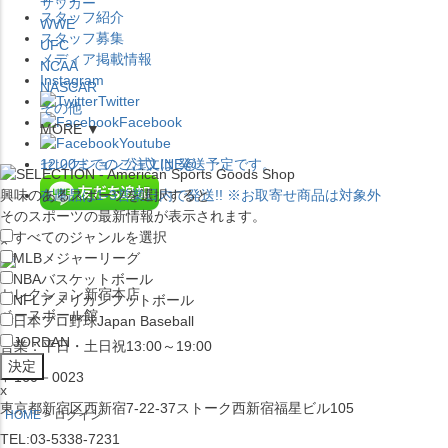
サッカー
スタッフ紹介
WWE
スタッフ募集
UFC
メディア掲載情報
NCAA
Instagram
NASCAR
Twitter
その他
Facebook
MORE ▼
Youtube
セレクション公式LINE@
12:00
までのご注文は
発送予定です。
興味のあるスポーツを選択すると
在庫品は
1-3営業日内で発送
!! ※お取寄せ商品は対象外
そのスポーツの最新情報が表示されます。
すべてのジャンルを選択
×
MLB
メジャーリーグ
NBA
バスケットボール
セレクション新宿本店
NFL
アメリカンフットボール
ベースボール館
日本プロ野球
Japan Baseball
JORDAN
営業：平日・土日祝13:00～19:00
〒160－0023
x
東京都新宿区西新宿7-22-37ストーク西新宿福星ビル105
HOME
ログイン
TEL:03-5338-7231