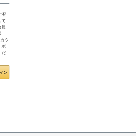
にご登
して
会員
様
アカウ
」ボ
くだ