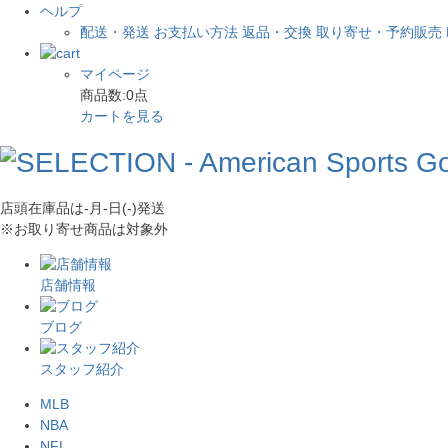
ヘルプ
配送・発送
お支払い方法
返品・交換
取り寄せ・予約販売
マイページ
商品数:
0
点
カートを見る
店頭在庫品は
-月-日(-)
発送
※お取り寄せ商品は対象外
店舗情報
ブログ
スタッフ紹介
MLB
NBA
NFL