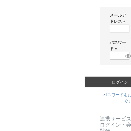
メールア
ドレス
(
必
須
パスワー
)
ド
(
必
須
)
ログイン
パスワードを
で
連携サービ
ログイン・
登録