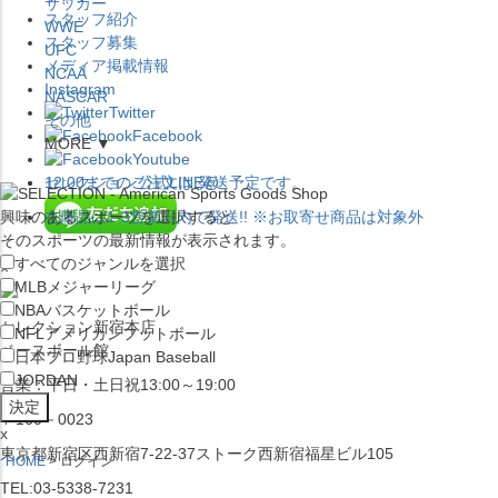
サッカー
スタッフ紹介
WWE
スタッフ募集
UFC
メディア掲載情報
NCAA
Instagram
NASCAR
Twitter
その他
Facebook
MORE ▼
Youtube
セレクション公式LINE@
12:00
までのご注文は
発送予定です。
興味のあるスポーツを選択すると
在庫品は
1-3営業日内で発送
!! ※お取寄せ商品は対象外
そのスポーツの最新情報が表示されます。
すべてのジャンルを選択
×
MLB
メジャーリーグ
NBA
バスケットボール
セレクション新宿本店
NFL
アメリカンフットボール
ベースボール館
日本プロ野球
Japan Baseball
JORDAN
営業：平日・土日祝13:00～19:00
〒160－0023
x
東京都新宿区西新宿7-22-37ストーク西新宿福星ビル105
HOME
ログイン
TEL:03-5338-7231