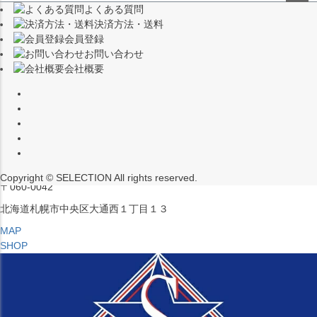
よくある質問
（※15:00～16:00はメンテナンスのためクローズ）
ペー
決済方法・送料
ジト
〒453-0015
会員登録
ップ
愛知県名古屋市中村区椿町６−９先
お問い合わせ
へ
会社概要
MAP
SHOP
セレクション ポップアップストア 札幌 ル・トロワ店
営業：平日・土日祝12:00～19:00
（※15:00～16:00はメンテナンスのためクローズ）
Copyright © SELECTION All rights reserved.
〒060-0042
北海道札幌市中央区大通西１丁目１３
MAP
SHOP