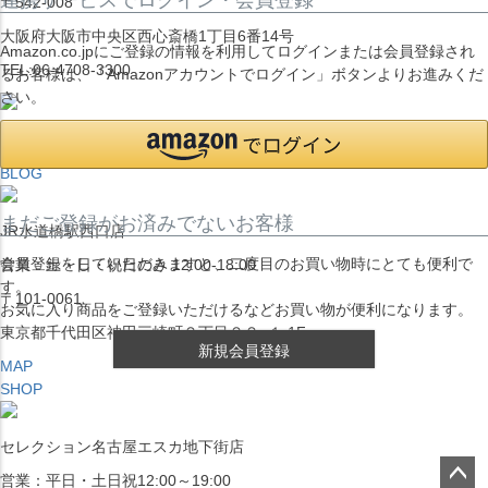
〒542-008
大阪府大阪市中央区西心斎橋1丁目6番14号
Amazon.co.jpにご登録の情報を利用してログインまたは会員登録され
TEL:06-4708-3300
るお客様は、「Amazonアカウントでログイン」ボタンよりお進みくだ
さい。
MAP
SHOP
BLOG
まだご登録がお済みでないお客様
JR水道橋駅西口店
会員登録をしていただきますと、二度目のお買い物時にとても便利で
営業：土・日・祝日のみ 12:00-18:00
す。
〒101-0061
お気に入り商品をご登録いただけるなどお買い物が便利になります。
東京都千代田区神田三崎町２丁目２２−１ 1F
新規会員登録
MAP
SHOP
セレクション名古屋エスカ地下街店
営業：平日・土日祝12:00～19:00