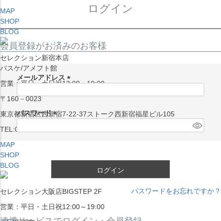
ログイン
MAP
SHOP
BLOG
会員登録がお済みのお客様
セレクション新宿本店
バスケ/アメフト館
メールアドレス
営業：平日・土日祝13:00～19:00
(
〒160－0023
必
須
パスワード
東京都新宿区西新宿7-22-37ストーク西新宿福星ビル105
)
(
TEL:03-5338-7231
必
MAP
須
SHOP
)
BLOG
ログイン
パスワードをお忘れですか？
セレクション大阪店BIGSTEP 2F
営業：平日・土日祝12:00～19:00
連携サービスでログイン・会員登録