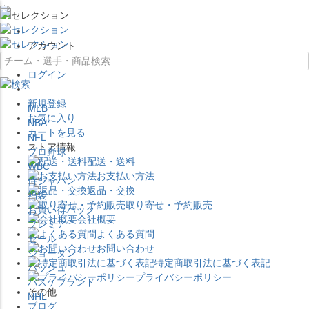
×
アカウント
ログイン
新規登録
MLB
お気に入り
NBA
カートを見る
NFL
ストア情報
プロ野球
配送・送料
WBC
お支払い方法
侍ジャパン
返品・交換
福袋
取り寄せ・予約販売
お買い得パック
会社概要
プレミア
よくある質問
セール
お問い合わせ
ジョーダン
特定商取引法に基づく表記
バッシュ
プライバシーポリシー
バスケブランド
その他
NHL
ブログ