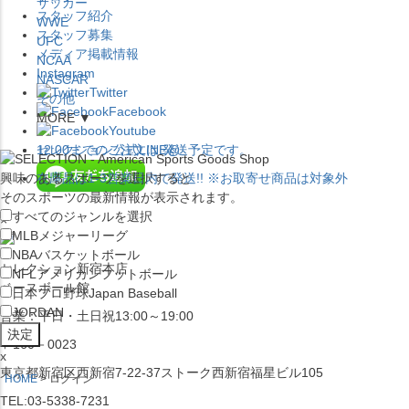
サッカー
スタッフ紹介
WWE
スタッフ募集
UFC
メディア掲載情報
NCAA
Instagram
NASCAR
Twitter
その他
Facebook
MORE ▼
Youtube
セレクション公式LINE@
12:00
までのご注文は
発送予定です。
興味のあるスポーツを選択すると
在庫品は
1-3営業日内で発送
!! ※お取寄せ商品は対象外
そのスポーツの最新情報が表示されます。
すべてのジャンルを選択
×
MLB
メジャーリーグ
NBA
バスケットボール
セレクション新宿本店
NFL
アメリカンフットボール
ベースボール館
日本プロ野球
Japan Baseball
JORDAN
営業：平日・土日祝13:00～19:00
〒160－0023
x
東京都新宿区西新宿7-22-37ストーク西新宿福星ビル105
HOME
ログイン
TEL:03-5338-7231