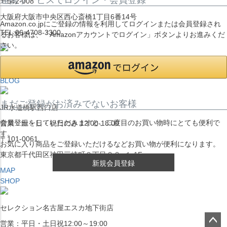
〒542-008
大阪府大阪市中央区西心斎橋1丁目6番14号
Amazon.co.jpにご登録の情報を利用してログインまたは会員登録され
TEL:06-4708-3300
るお客様は、「Amazonアカウントでログイン」ボタンよりお進みくだ
さい。
MAP
SHOP
BLOG
まだご登録がお済みでないお客様
JR水道橋駅西口店
会員登録をしていただきますと、二度目のお買い物時にとても便利で
営業：土・日・祝日のみ 12:00-18:00
す。
〒101-0061
お気に入り商品をご登録いただけるなどお買い物が便利になります。
東京都千代田区神田三崎町２丁目２２−１ 1F
新規会員登録
MAP
SHOP
セレクション名古屋エスカ地下街店
営業：平日・土日祝12:00～19:00