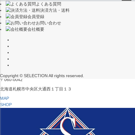
よくある質問
（※15:00～16:00はメンテナンスのためクローズ）
ペー
決済方法・送料
ジト
〒453-0015
会員登録
ップ
愛知県名古屋市中村区椿町６−９先
お問い合わせ
へ
会社概要
MAP
SHOP
セレクション ポップアップストア 札幌 ル・トロワ店
営業：平日・土日祝12:00～19:00
（※15:00～16:00はメンテナンスのためクローズ）
Copyright © SELECTION All rights reserved.
〒060-0042
北海道札幌市中央区大通西１丁目１３
MAP
SHOP