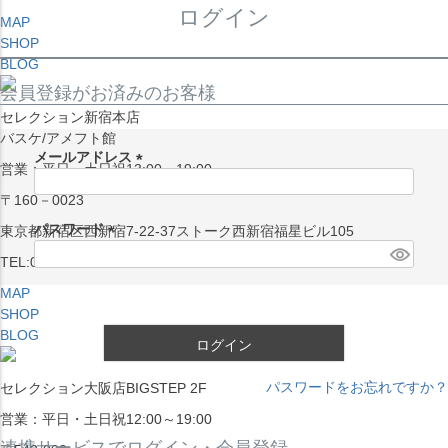
ログイン
MAP
SHOP
BLOG
会員登録がお済みのお客様
セレクション新宿本店
バスケ/アメフト館
メールアドレス
営業：平日・土日祝13:00～19:00
(
〒160－0023
必
須
パスワード
東京都新宿区西新宿7-22-37ストーク西新宿福星ビル105
)
(
TEL:03-5338-7231
必
MAP
須
SHOP
)
BLOG
ログイン
パスワードをお忘れですか？
セレクション大阪店BIGSTEP 2F
営業：平日・土日祝12:00～19:00
連携サービスでログイン・会員登録