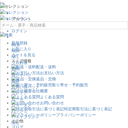
×
アカウント
ログイン
新規登録
MLB
お気に入り
NBA
カートを見る
NFL
ストア情報
プロ野球
配送・送料
WBC
お支払い方法
侍ジャパン
返品・交換
福袋
取り寄せ・予約販売
お買い得パック
会社概要
プレミア
よくある質問
セール
お問い合わせ
ジョーダン
特定商取引法に基づく表記
バッシュ
プライバシーポリシー
バスケブランド
その他
NHL
ブログ