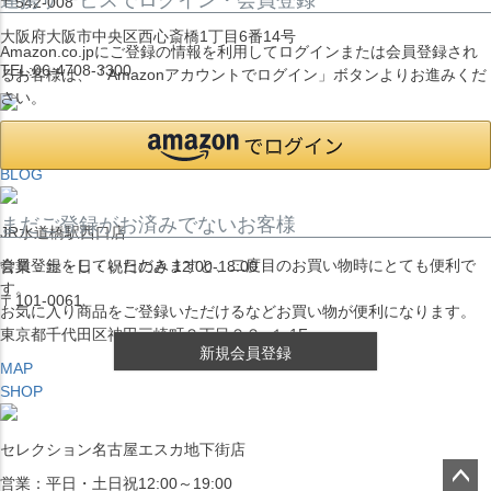
〒542-008
大阪府大阪市中央区西心斎橋1丁目6番14号
Amazon.co.jpにご登録の情報を利用してログインまたは会員登録され
TEL:06-4708-3300
るお客様は、「Amazonアカウントでログイン」ボタンよりお進みくだ
さい。
MAP
SHOP
BLOG
まだご登録がお済みでないお客様
JR水道橋駅西口店
会員登録をしていただきますと、二度目のお買い物時にとても便利で
営業：土・日・祝日のみ 12:00-18:00
す。
〒101-0061
お気に入り商品をご登録いただけるなどお買い物が便利になります。
東京都千代田区神田三崎町２丁目２２−１ 1F
新規会員登録
MAP
SHOP
セレクション名古屋エスカ地下街店
営業：平日・土日祝12:00～19:00