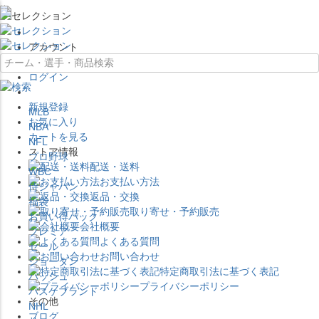
×
アカウント
ログイン
新規登録
MLB
お気に入り
NBA
カートを見る
NFL
ストア情報
プロ野球
配送・送料
WBC
お支払い方法
侍ジャパン
返品・交換
福袋
取り寄せ・予約販売
お買い得パック
会社概要
プレミア
よくある質問
セール
お問い合わせ
ジョーダン
特定商取引法に基づく表記
バッシュ
プライバシーポリシー
バスケブランド
その他
NHL
ブログ