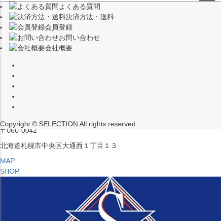
よくある質問
（※15:00～16:00はメンテナンスのためクローズ）
ペー
決済方法・送料
ジト
〒453-0015
会員登録
ップ
愛知県名古屋市中村区椿町６−９先
お問い合わせ
へ
会社概要
MAP
SHOP
セレクション ポップアップストア 札幌 ル・トロワ店
営業：平日・土日祝12:00～19:00
（※15:00～16:00はメンテナンスのためクローズ）
Copyright © SELECTION All rights reserved.
〒060-0042
北海道札幌市中央区大通西１丁目１３
MAP
SHOP