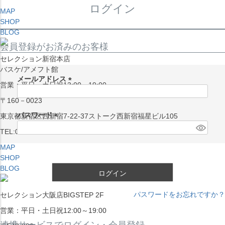
ログイン
MAP
SHOP
BLOG
会員登録がお済みのお客様
セレクション新宿本店
バスケ/アメフト館
メールアドレス
営業：平日・土日祝13:00～19:00
(
〒160－0023
必
須
パスワード
東京都新宿区西新宿7-22-37ストーク西新宿福星ビル105
)
(
TEL:03-5338-7231
必
MAP
須
SHOP
)
BLOG
ログイン
パスワードをお忘れですか？
セレクション大阪店BIGSTEP 2F
営業：平日・土日祝12:00～19:00
連携サービスでログイン・会員登録