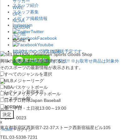
サッカー
スタッフ紹介
WWE
スタッフ募集
UFC
メディア掲載情報
NCAA
Instagram
NASCAR
Twitter
その他
Facebook
MORE ▼
Youtube
セレクション公式LINE@
12:00
までのご注文は
発送予定です。
興味のあるスポーツを選択すると
在庫品は
1-3営業日内で発送
!! ※お取寄せ商品は対象外
そのスポーツの最新情報が表示されます。
すべてのジャンルを選択
×
MLB
メジャーリーグ
NBA
バスケットボール
セレクション新宿本店
NFL
アメリカンフットボール
ベースボール館
日本プロ野球
Japan Baseball
JORDAN
営業：平日・土日祝13:00～19:00
〒160－0023
x
東京都新宿区西新宿7-22-37ストーク西新宿福星ビル105
HOME
ログイン
TEL:03-5338-7231